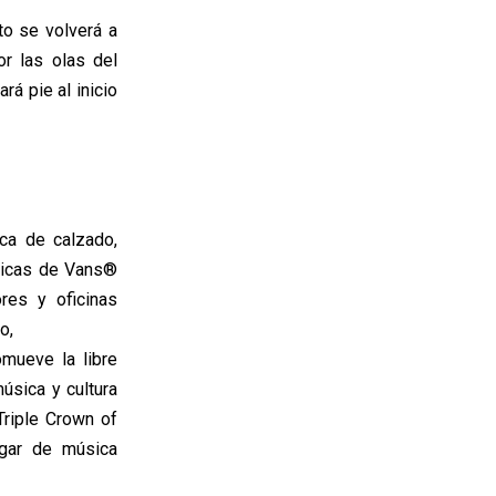
to se volverá a
or las olas del
rá pie al inicio
ca de calzado,
nticas de Vans®
res y oficinas
o,
mueve la libre
música y cultura
Triple Crown of
ugar de música