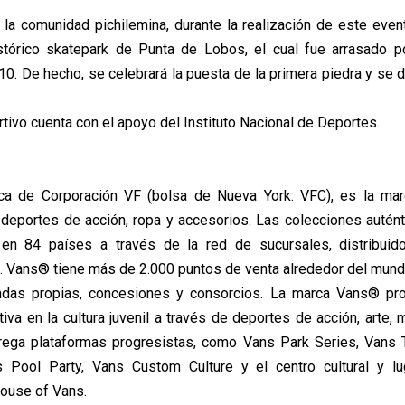
la comunidad pichilemina, durante la realización de este even
istórico skatepark de Punta de Lobos, el cual fue arrasado p
0. De hecho, se celebrará la puesta de la primera piedra y se da
tivo cuenta con el apoyo del Instituto Nacional de Deportes.
ca de Corporación VF (bolsa de Nueva York: VFC), es la mar
s deportes de acción, ropa y accesorios. Las colecciones auté
en 84 países a través de la red de sucursales, distribuido
s. Vans® tiene más de 2.000 puntos de venta alrededor del mund
endas propias, concesiones y consorcios. La marca Vans® pro
iva en la cultura juvenil a través de deportes de acción, arte, 
ntrega plataformas progresistas, como Vans Park Series, Vans 
s Pool Party, Vans Custom Culture y el centro cultural y l
House of Vans.