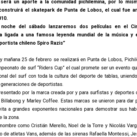
 será un aporte a la comunidad pichilemina, por lo mism
onstruirá el skatepark de Punta de Lobos, el cual fue a
010.
 noche del sábado lanzaremos dos películas en el Ci
na ligada a una famosa leyenda mundial de la música y 
portista chileno Spiro Razis”
 mañana 25 de febrero se realizará en Punta de Lobos, Pichil
mpeonato de surf “Riders Cup” el cual promete ser un evento qu
onal del surf con toda la cultura del deporte de tablas, uniendo
 generaciones de deportistas.
resentado por la marca creada por y para surfistas y deportes 
 Billabong y Marley Coffee. Estas marcas se unieron para dar p
vita a grandes exponentes nacionales para demostrar sus hab
e la zona.
enombre como Cristián Merello, Noel de la Torre y Nicolás Varg
po de atletas Vans, además de las sirenas Rafaella Montessi, J