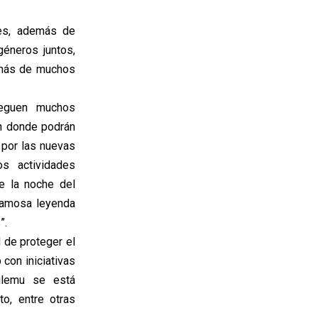
res, además de
éneros juntos,
emás de muchos
leguen muchos
en donde podrán
 por las nuevas
os actividades
e la noche del
 famosa leyenda
”.
 de proteger el
con iniciativas
hilemu se está
o, entre otras