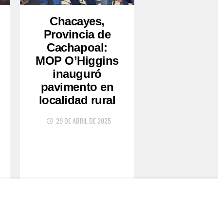
Chacayes,
Provincia de
Cachapoal:
MOP O’Higgins
inauguró
pavimento en
localidad rural
29 DE ABRIL DE 2025