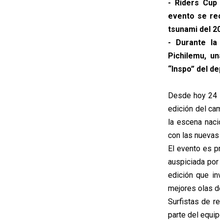
- Riders Cup
evento se rec
tsunami del 2
- Durante la
Pichilemu, u
“Inspo” del de
Desde hoy 24 y
edición del ca
la escena naci
con las nuevas
El evento es p
auspiciada por
edición que in
mejores olas d
Surfistas de r
parte del equi