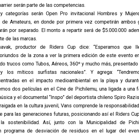
arrier serán parte de las competencias.
y categorías serán Open Pro invitacional Hombres y Muje
 de Amateurs, en donde por primera vez competirán ambos g
arán por separado. El monto a repartir será de $5.000.000 ad
te de las marcas.
ssavak, productor de Riders Cup dice: “Esperamos que l
oriundos de la zona a ver la primera edición de este evento 
ndo trucos como Tubos, Aéreos, 360º y mucho más, presentado
y los míticos surfistas nacionales”. Y agrega: “Tendrem
entradas en el impacto medioambiental en la playa y durant
mos dos películas en el Cine de Pichilemu, una ligada a una
úsica y el documental “Inspo” del deportista chileno Spiro Razis
aigada en la cultura juvenil, Vans comprende la responsabilidad
 para las generaciones futuras, posicionando así el Riders Cup 
la sostenibilidad. Así, junto con la Municipalidad de Pic
n programa de desviación de residuos en el lugar del event