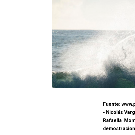
Fuente: www.p
- Nicolás Var
Rafaella Mon
demostracione