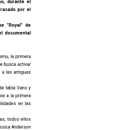
o, durante el
rrasado por el
ne "Royal" de
el documental
emu, la primera
e busca activar
 a las antiguas
de tabla Vans y
ie a la primera
ilidades en las
as, todos ellos
essica Anderson