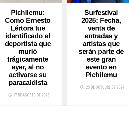
Pichilemu:
Surfestival
Como Ernesto
2025: Fecha,
Lértora fue
venta de
identificado el
entradas y
deportista que
artistas que
murió
serán parte de
trágicamente
este gran
ayer, al no
evento en
activarse su
Pichilemu
paracaidista
25 DE OCTUBRE DE 2024
17 DE AGOSTO DE 2025