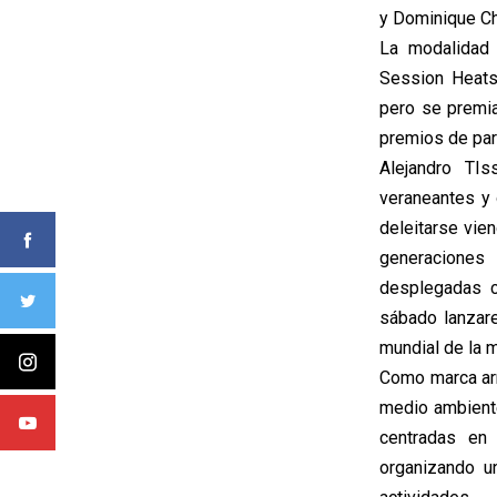
y Dominique Ch
La modalidad 
Session Heats
pero se premi
premios de par
Alejandro TI
veraneantes y 
deleitarse vie
generaciones 
desplegadas c
sábado lanzare
mundial de la m
Como marca arr
medio ambiente
centradas en 
organizando u