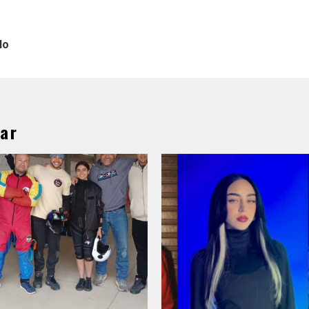
lo
ar