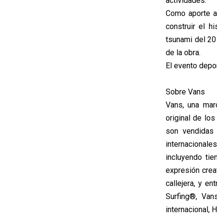
actividades.
Como aporte a 
construir el h
tsunami del 201
de la obra.
El evento depor
Sobre Vans
Vans, una mar
original de lo
son vendidas 
internacionale
incluyendo ti
expresión creat
callejera, y e
Surfing®, Van
internacional, 