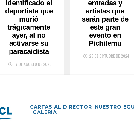
identificado el
entradas y
deportista que
artistas que
murió
serán parte de
trágicamente
este gran
ayer, al no
evento en
activarse su
Pichilemu
paracaidista
25 DE OCTUBRE DE 2024
17 DE AGOSTO DE 2025
CARTAS AL DIRECTOR
NUESTRO EQ
GALERIA