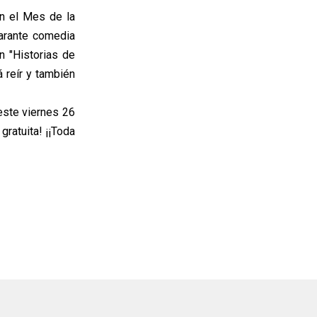
on el Mes de la
larante comedia
n "Historias de
 reír y también
 este viernes 26
gratuita! ¡¡Toda