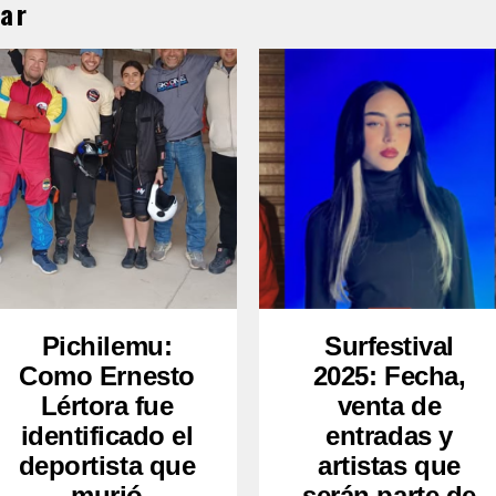
ar
Pichilemu:
Surfestival
Como Ernesto
2025: Fecha,
Lértora fue
venta de
identificado el
entradas y
deportista que
artistas que
murió
serán parte de