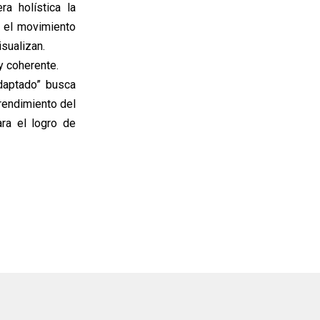
a holística la
y el movimiento
sualizan.
y coherente.
adaptado” busca
 rendimiento del
ra el logro de