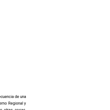
ecuencia de una
erno Regional y
re otras cosas,