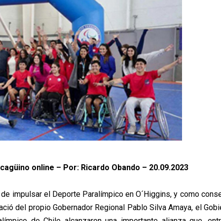
ncagüino online – Por: Ricardo Obando – 20.09.2023
o de impulsar el Deporte Paralímpico en O´Higgins, y como cons
 nació del propio Gobernador Regional Pablo Silva Amaya, el Gobi
límpico de Chile alcanzaron una importante alianza que, ent