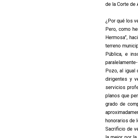
de la Corte de
¿Por qué los v
Pero, como he
Hermosa”, hac
terreno municip
Pública, e in
paralelamente-
Pozo, al igual
dirigentes y v
servicios prof
planos que per
grado de compr
aproximadamen
honorarios de 
Sacrificio de 
la mejor por l