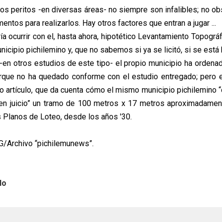
s peritos -en diversas áreas- no siempre son infalibles; no ob
ntos para realizarlos. Hay otros factores que entran a jugar ...
a ocurrir con el, hasta ahora, hipotético Levantamiento Topográf
unicipio pichilemino y, que no sabemos si ya se licitó, si se está
en otros estudios de este tipo- el propio municipio ha ordenado 
orque no ha quedado conforme con el estudio entregado; pero 
ro artículo, que da cuenta cómo el mismo municipio pichilemino “
en juicio” un tramo de 100 metros x 17 metros aproximadamen
s Planos de Loteo, desde los años '30.
G/Archivo “pichilemunews”.
lo