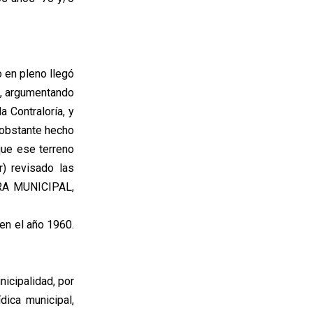
 en pleno llegó
e”, argumentando
a Contraloría, y
o obstante hecho
que ese terreno
r) revisado las
ERA MUNICIPAL,
 en el año 1960.
nicipalidad, por
ídica municipal,