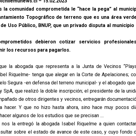
ichilemunews.cl – 15.02.2023
 la comunidad comprometida le “hace la pega” al municip
antamiento Topográfico de terreno que es una área verd
 de Uso Público, BNUP, que un privado disputa al municipio
mprometidos debieron cotizar servicios profesionale
nir los recursos para pagarlos.
que la abogada que representa a la Junta de Vecinos “Play
abel Riquelme- tenga que alegar en la Corte de Apelaciones; 
elo Segura -en defensa del terreno municipal- y el abogado que 
 SpA, que realizó la doble inscripción; el presidente de la unid
mpañado de otros dirigentes y vecinos, entregarán documentación
ía hacer. Y que no hizo hasta ahora, sino hace muy pocos dí
 hacer algunos de los estudios que se precisan ....
n nos la entregó la abogada Isabel Riquelme a quien contact
nsultar sobre el estado de avance de este caso, y cuyo fondo d