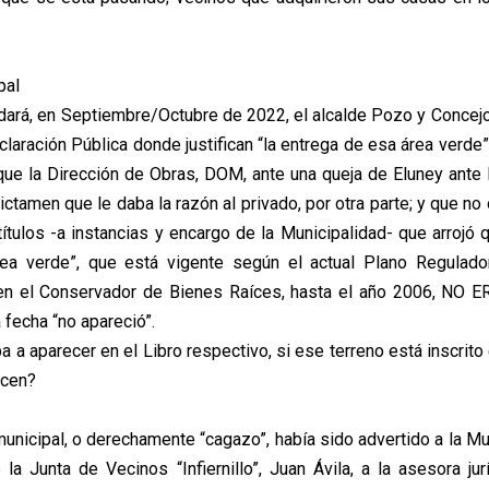
pal
ará, en Septiembre/Octubre de 2022, el alcalde Pozo y Concejo
claración Pública donde justifican “la entrega de esa área verd
que la Dirección de Obras, DOM, ante una queja de Eluney ante l
dictamen que le daba la razón al privado, por otra parte; y que n
títulos -a instancias y encargo de la Municipalidad- que arrojó 
área verde”, que está vigente según el actual Plano Regulado
 en el Conservador de Bienes Raíces, hasta el año 2006, NO 
 fecha “no apareció”.
ba a aparecer en el Libro respectivo, si ese terreno está inscrito
acen?
unicipal, o derechamente “cagazo”, había sido advertido a la Mu
 la Junta de Vecinos “Infiernillo”, Juan Ávila, a la asesora jur