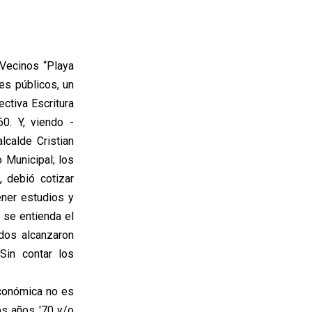
Vecinos “Playa
s públicos, un
ectiva Escritura
0. Y, viendo -
lcalde Cristian
 Municipal; los
, debió cotizar
ener estudios y
 se entienda el
ados alcanzaron
Sin contar los
económica no es
os años '70 y/o