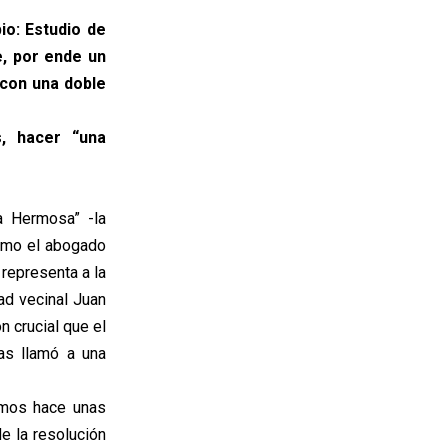
io: Estudio de
e, por ende un
 con una doble
s, hacer “una
a Hermosa” -la
como el abogado
representa a la
ad vecinal Juan
 crucial que el
as llamó a una
amos hace unas
e la resolución