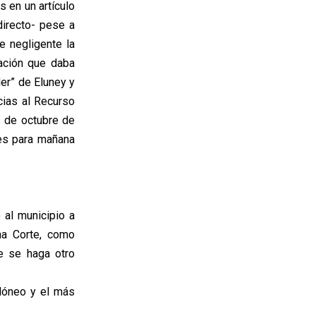
 en un artículo
directo- pese a
e negligente la
mación que daba
er” de Eluney y
cias al Recurso
1 de octubre de
nes para mañana
 al municipio a
ha Corte, como
e se haga otro
dóneo y el más