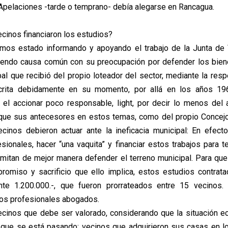
 Apelaciones -tarde o temprano- debía alegarse en Rancagua.
ecinos financiaron los estudios?
mos estado informando y apoyando el trabajo de la Junta de 
iendo causa común con su preocupación por defender los biene
al que recibió del propio loteador del sector, mediante la resp
scrita debidamente en su momento, por allá en los años 196
 el accionar poco responsable, light, por decir lo menos del a
 que sus antecesores en estos temas, como del propio Concejo
ecinos debieron actuar ante la ineficacia municipal: En efecto
esionales, hacer “una vaquita” y financiar estos trabajos para t
mitan de mejor manera defender el terreno municipal. Para que
omiso y sacrificio que ello implica, estos estudios contrat
te 1.200.000.-, que fueron prorrateados entre 15 vecinos. 
los profesionales abogados.
vecinos que debe ser valorado, considerando que la situación 
a que se está pasando; vecinos que adquirieron sus casas en l