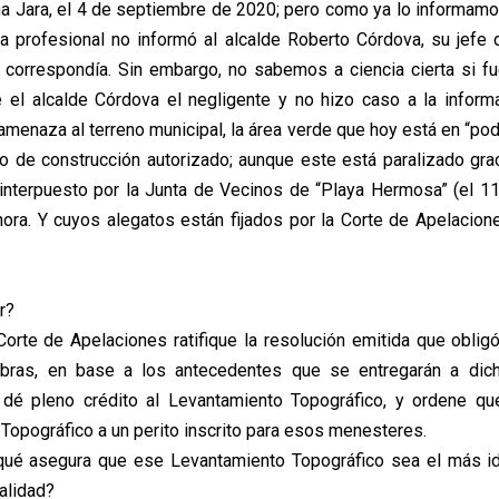
 Jara, el 4 de septiembre de 2020; pero como ya lo informamos
ta profesional no informó al alcalde Roberto Córdova, su jefe 
 correspondía. Sin embargo, no sabemos a ciencia cierta si fu
 el alcalde Córdova el negligente y no hizo caso a la infor
amenaza al terreno municipal, la área verde que hoy está en “pod
o de construcción autorizado; aunque este está paralizado gra
interpuesto por la Junta de Vecinos de “Playa Hermosa” (el 1
hora. Y cuyos alegatos están fijados por la Corte de Apelacio
r?
orte de Apelaciones ratifique la resolución emitida que obligó
 obras, en base a los antecedentes que se entregarán a dic
 dé pleno crédito al Levantamiento Topográfico, y ordene qu
Topográfico a un perito inscrito para esos menesteres.
 ¿qué asegura que ese Levantamiento Topográfico sea el más i
ealidad?