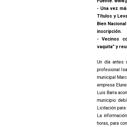
Fuente: www.p
- Una vez más
Títulos y Lev
Bien Nacional
inscripción
.
- Vecinos co
vaquita” y reu
Un día antes 
profesional Is
municipal Marc
empresa Eluney
Luis Barra aco
municipio deb
Licitación para
La informació
horas, para co