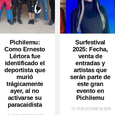
Pichilemu:
Surfestival
Como Ernesto
2025: Fecha,
Lértora fue
venta de
identificado el
entradas y
deportista que
artistas que
murió
serán parte de
trágicamente
este gran
ayer, al no
evento en
activarse su
Pichilemu
paracaidista
25 DE OCTUBRE DE 2024