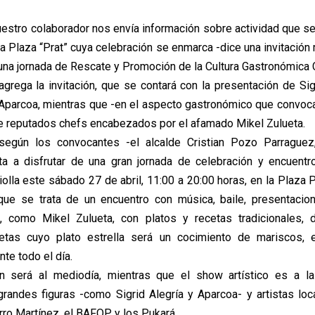
stro colaborador nos envía información sobre actividad que se 
a Plaza “Prat” cuya celebración se enmarca -dice una invitación 
 una jornada de Rescate y Promoción de la Cultura Gastronómica 
agrega la invitación, que se contará con la presentación de Sigr
Aparcoa, mientras que -en el aspecto gastronómico que convoca
de reputados chefs encabezados por el afamado Mikel Zulueta.
-según los convocantes -el alcalde Cristian Pozo Parraguez
ita a disfrutar de una gran jornada de celebración y encuentr
olla este sábado 27 de abril, 11:00 a 20:00 horas, en la Plaza 
que se trata de un encuentro con música, baile, presentacio
, como Mikel Zulueta, con platos y recetas tradicionales, 
cetas cuyo plato estrella será un cocimiento de mariscos, 
te todo el día.
ón será al mediodía, mientras que el show artístico es a la
randes figuras -como Sigrid Alegría y Aparcoa- y artistas l
rro Martínez, el BAFOP y los Pukará.