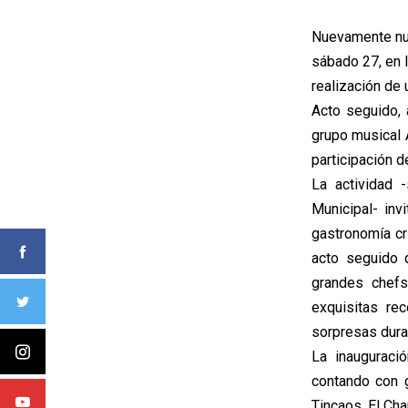
Nuevamente nue
sábado 27, en l
realización de
Acto seguido, 
grupo musical 
participación 
La actividad 
Municipal- inv
gastronomía cri
acto seguido 
grandes chefs
exquisitas re
sorpresas duran
La inauguraci
contando con g
Tincaos, El Cha