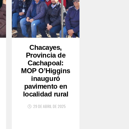
Chacayes,
Provincia de
Cachapoal:
MOP O’Higgins
inauguró
pavimento en
localidad rural
29 DE ABRIL DE 2025