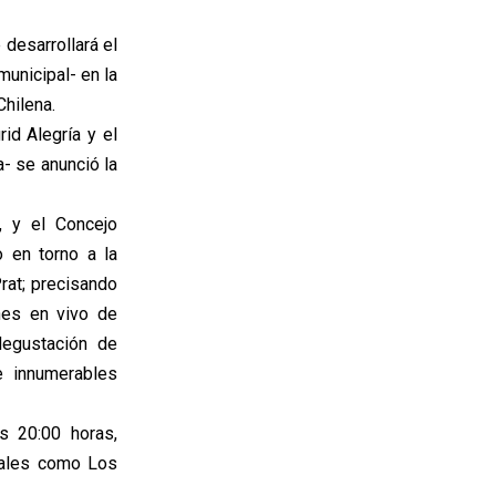
desarrollará el
municipal- en la
Chilena.
id Alegría y el
- se anunció la
, y el Concejo
o en torno a la
Prat; precisando
nes en vivo de
degustación de
e innumerables
s 20:00 horas,
ocales como Los