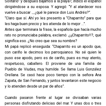
Solitario” y después bajamos a la playa?, indicó el español
dirigiéndose a su esposa. Y agregó: “Y al atardecer nos
vuelve a buscar .., ¿qué le parece don Luis Andrés?”.
“Claro que sí. Ahí yo les presento a “Chaparrito” para que
les haga buen precio y les atienda de lo mejor …”.
Antes que terminara la frase, la española que hacía mucho
rato no pronunciaba palabra, exclamó: ¿¡¡Chaparrito!!?, qué
significa eso. ¿No creo que sea su nombre?
Mi papá replicó enseguida: “Chaparrito es un apodo que,
con cariño le decimos los parroquianos. No sé quien le
puso ese apodo, pero es de cariño, pues es muy atento,
respetuoso, caballero. El proviene de una familia de
Pueblo de Viudas, muy humilde. Se llama Luis González
Orellana. Se casó hace poco tiempo con la señora Ana
Zapata, de San Fernando, y juntos levantaron este negocio
y lo atienden desde un par de años”.
Cuando pasaron frente al lugar se divisaban varias
personas disfrutando delicias del mar. Y unas dos o tres