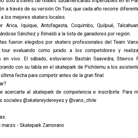
, no sólo a través de finales sudamericanas imperdibles en el Pa
én a través de su versión On Tour, que cada año recorre diferent
 a los mejores skaters locales.
r Arica, Iquique, Antofagasta, Coquimbo, Quilpué, Talcah
ándose Sánchez y Rimaldi a la lista de ganadores por región.
tas fueron elegidos por skaters profesionales del Team Vans
tour evaluando como jurado a los competidores y realiza
s en vivo. El sábado, estuvieron Bastián Saavedra, Stavros R
rando con su tabla en el skatepark de Pichilemu a los asistente
última fecha para competir antes de la gran final.
ar?
e acercarte al skatepark de competencia e inscribirte. Para 
es sociales @skatereydereyes y @vans_chile
as:
e marzo - Skatepark Zamorano