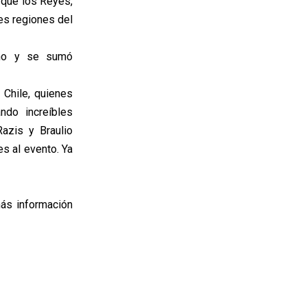
rque los Reyes,
es regiones del
uano y se sumó
 Chile, quienes
ndo increíbles
azis y Braulio
s al evento. Ya
más información