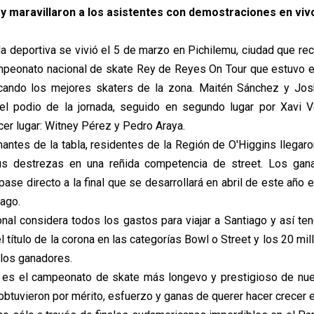
y maravillaron a los asistentes con demostraciones en viv
da deportiva se vivió el 5 de marzo en Pichilemu, ciudad que rec
mpeonato nacional de skate Rey de Reyes On Tour que estuvo 
cando los mejores skaters de la zona. Maitén Sánchez y Jos
el podio de la jornada, seguido en segundo lugar por Xavi V
cer lugar: Witney Pérez y Pedro Araya.
ntes de la tabla, residentes de la Región de O'Higgins llegaron
us destrezas en una reñida competencia de street. Los gana
ase directo a la final que se desarrollará en abril de este año 
ago.
onal considera todos los gastos para viajar a Santiago y así ten
 título de la corona en las categorías Bowl o Street y los 20 m
e los ganadores.
 es el campeonato de skate más longevo y prestigioso de nues
o obtuvieron por mérito, esfuerzo y ganas de querer hacer crecer