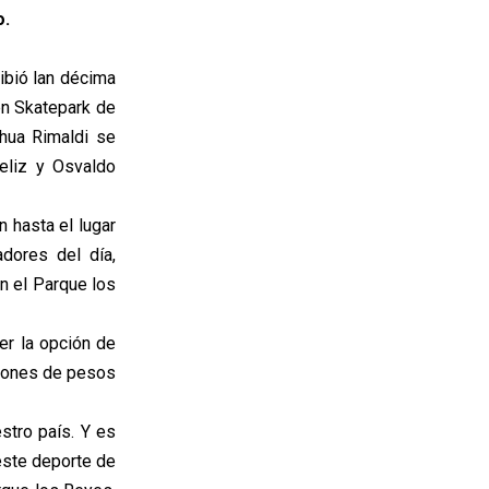
o.
ibió lan décima
en Skatepark de
hua Rimaldi se
eliz y Osvaldo
 hasta el lugar
dores del día,
en el Parque los
er la opción de
illones de pesos
tro país. Y es
 este deporte de