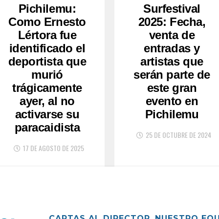
Pichilemu:
Surfestival
Como Ernesto
2025: Fecha,
Lértora fue
venta de
identificado el
entradas y
deportista que
artistas que
murió
serán parte de
trágicamente
este gran
ayer, al no
evento en
activarse su
Pichilemu
paracaidista
25 DE OCTUBRE DE 2024
17 DE AGOSTO DE 2025
CARTAS AL DIRECTOR
NUESTRO EQ