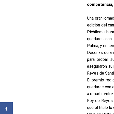
competencia, 
Una gran jorna
edición del ca
Pichilemu bus
quedaron con 
Palma, y en ter
Decenas de ama
para probar s
aseguraron su p
Reyes de Santi
El premio regi
quedarse con el
a repartir entr
Rey de Reyes,
que el título l