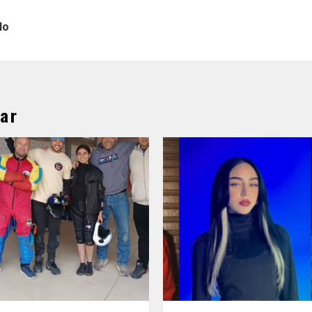
lo
ar