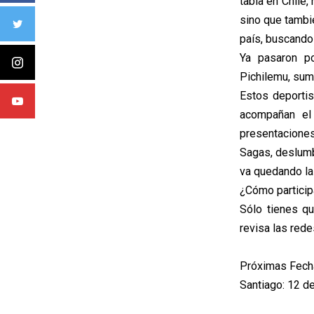
tabla en Chile
sino que tambi
país, buscando
Ya pasaron po
Pichilemu, sum
Estos deportis
acompañan el 
presentacione
Sagas, deslumb
va quedando la 
¿Cómo particip
Sólo tienes qu
revisa las red
Próximas Fech
Santiago: 12 d