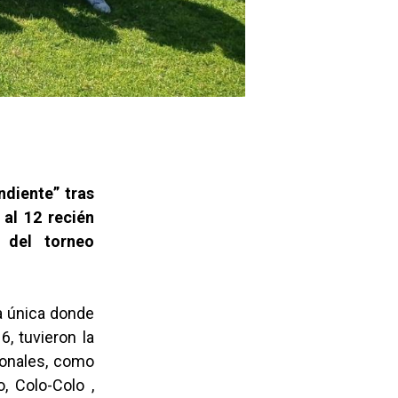
ndiente” tras
 al 12 recién
 del torneo
ia única donde
, tuvieron la
ionales, como
, Colo-Colo ,