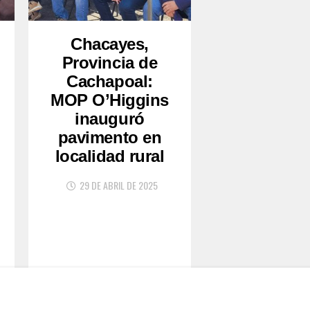
Chacayes,
Provincia de
Cachapoal:
MOP O’Higgins
inauguró
pavimento en
localidad rural
29 DE ABRIL DE 2025