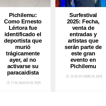
Pichilemu:
Surfestival
Como Ernesto
2025: Fecha,
Lértora fue
venta de
identificado el
entradas y
deportista que
artistas que
murió
serán parte de
trágicamente
este gran
ayer, al no
evento en
activarse su
Pichilemu
paracaidista
25 DE OCTUBRE DE 2024
17 DE AGOSTO DE 2025