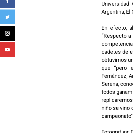
Universidad
Argentina, El 
En efecto, a
“Respecto a l
competencia-
cadetes de e
obtuvimos un 
que “pero e
Fernández, A
Serena, conoc
todos ganamo
replicaremos 
niño se vino 
campeonato”, 
Fotografías: 