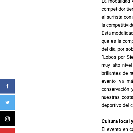
La modalidad 
competidor tie
el surfista con
la competitivid
Esta modalidad 
que es la comp
del día, por so
“Lobos por Sie
muy alto nive
brillantes de 
evento va más
conservación 
nuestras cost
deportivo del 
Cultura local 
El evento en c