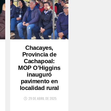
Chacayes,
Provincia de
Cachapoal:
MOP O’Higgins
inauguró
pavimento en
localidad rural
29 DE ABRIL DE 2025