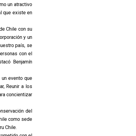
mo un atractivo
al que existe en
 de Chile con su
orporación y un
nuestro país, se
personas con el
estacó Benjamín
 un evento que
ar, Reunir a los
ra concientizar
onservación del
Chile como sede
u Chile.
rometido con el