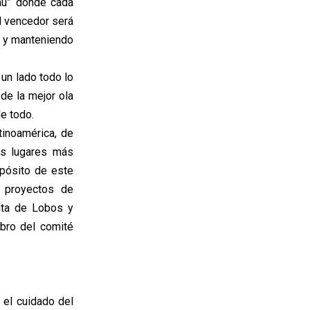
au” donde cada
l vencedor será
n” y manteniendo
 un lado todo lo
de la mejor ola
de todo.
tinoamérica, de
os lugares más
opósito de este
n proyectos de
nta de Lobos y
bro del comité
 el cuidado del