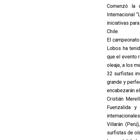
Comenzó la c
Internacional 
iniciativas pa
Chile.
El campeonato 
Lobos ha tenid
que el evento r
oleaje, a los m
32 surfistas i
grande y perfe
encabezarán el
Cristián Mere
Fuenzalida y 
internacionale
Villarán (Perú
surfistas de o