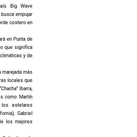
país Big Wave
y busca empujar
orde costero en
ará en Punta de
o que significa
 climáticas y de
la marejada más
ras locales que
Chacha” Ibarra,
es como Martín
 los estelares
ornia), Gabriel
 de los mejores