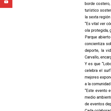
borde costero,
turístico soste
la sexta región
“Es vital ver c
ola protegida,
Parque abierto 
concientiza so
deporte, la vi
Carvallo, enca
Y es que “Lob
celebra el surf
mejores expone
a la comunidad
“Este evento e
medio ambiente
de eventos depo
Cada colaborad