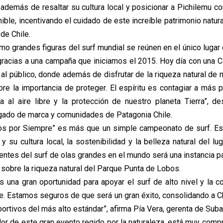
 además de resaltar su cultura local y posicionar a Pichilemu co
nible, incentivando el cuidado de este increíble patrimonio natur
 de Chile.
ómo grandes figuras del surf mundial se reúnen en el único lugar
 gracias a una campaña que iniciamos el 2015. Hoy día con una C
al público, donde además de disfrutar de la riqueza natural de 
bre la importancia de proteger. El espíritu es contagiar a más 
da al aire libre y la protección de nuestro planeta Tierra”, d
rgado de marca y comunidades de Patagonia Chile.
os por Siempre” es más que un simple campeonato de surf. Es
 y su cultura local, la sostenibilidad y la belleza natural del lug
ntes del surf de olas grandes en el mundo será una instancia pa
 sobre la riqueza natural del Parque Punta de Lobos.
s una gran oportunidad para apoyar el surf de alto nivel y la c
. Estamos seguros de que será un gran éxito, consolidando a 
rtivos del más alto estándar”, afirma Pía Vera, gerenta de Subar
or de este gran evento regido por la naturaleza, está muy comp