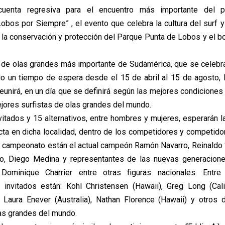
uenta regresiva para el encuentro más importante del 
“Lobos por Siempre” , el evento que celebra la cultura del surf 
ra la conservación y protección del Parque Punta de Lobos y el b
de olas grandes más importante de Sudamérica, que se celebr
o un tiempo de espera desde el 15 de abril al 15 de agosto, l
eunirá, en un día que se definirá según las mejores condiciones
ejores surfistas de olas grandes del mundo.
nvitados y 15 alternativos, entre hombres y mujeres, esperarán 
cta en dicha localidad, dentro de los competidores y competido
 campeonato están el actual campeón Ramón Navarro, Reinaldo “
llo, Diego Medina y representantes de las nuevas generacion
Dominique Charrier entre otras figuras nacionales. Entre
s invitados están: Kohl Christensen (Hawaii), Greg Long (Calif
), Laura Enever (Australia), Nathan Florence (Hawaii) y otros
las grandes del mundo.