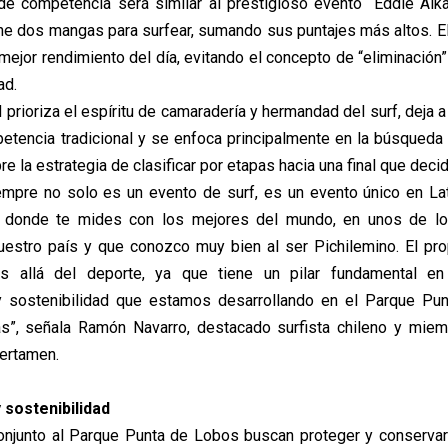
de competencia será similar al prestigioso evento “Eddie Aik
ne dos mangas para surfear, sumando sus puntajes más altos. E
 mejor rendimiento del día, evitando el concepto de “eliminació
ad.
prioriza el espíritu de camaradería y hermandad del surf, deja a
etencia tradicional y se enfoca principalmente en la búsqueda 
bre la estrategia de clasificar por etapas hacia una final que deci
mpre no solo es un evento de surf, es un evento único en La
l donde te mides con los mejores del mundo, en unos de l
nuestro país y que conozco muy bien al ser Pichilemino. El pr
 allá del deporte, ya que tiene un pilar fundamental e
y sostenibilidad que estamos desarrollando en el Parque Pu
as”, señala Ramón Navarro, destacado surfista chileno y miem
certamen.
y sostenibilidad
onjunto al Parque Punta de Lobos buscan proteger y conservar