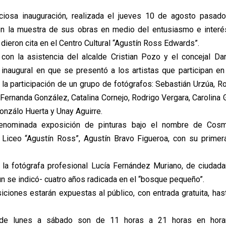
ciosa inauguración, realizada el jueves 10 de agosto pasado,
ron la muestra de sus obras en medio del entusiasmo e inter
dieron cita en el Centro Cultural “Agustín Ross Edwards”.
 con la asistencia del alcalde Cristian Pozo y el concejal Da
o inaugural en que se presentó a los artistas que participan e
 la participación de un grupo de fotógrafos: Sebastián Urzúa, R
 Fernanda González, Catalina Cornejo, Rodrigo Vergara, Carolina 
onzálo Huerta y Unay Aguirre.
denominada exposición de pinturas bajo el nombre de Cosmi
 Liceo “Agustín Ross”, Agustín Bravo Figueroa, con su primer
de la fotógrafa profesional Lucía Fernández Muriano, de ciudadan
ún se indicó- cuatro años radicada en el “bosque pequeño”.
iciones estarán expuestas al público, con entrada gratuita, has
 de lunes a sábado son de 11 horas a 21 horas en horari