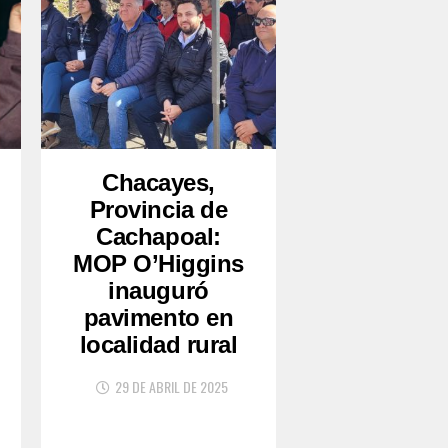
Chacayes,
Provincia de
Cachapoal:
MOP O’Higgins
inauguró
pavimento en
localidad rural
29 DE ABRIL DE 2025