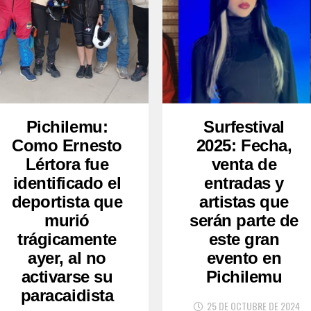
Pichilemu:
Surfestival
Como Ernesto
2025: Fecha,
Lértora fue
venta de
identificado el
entradas y
deportista que
artistas que
murió
serán parte de
trágicamente
este gran
ayer, al no
evento en
activarse su
Pichilemu
paracaidista
25 DE OCTUBRE DE 2024