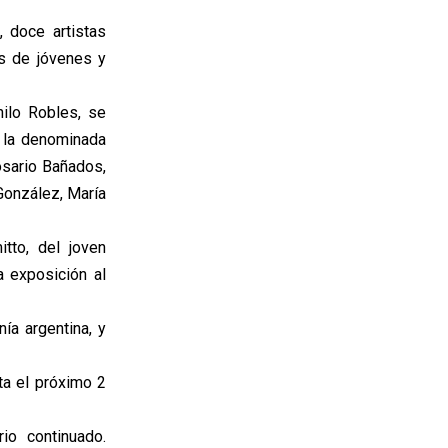
 doce artistas
és de jóvenes y
nilo Robles, se
n la denominada
osario Bañados,
González, María
tto, del joven
a exposición al
ía argentina, y
ta el próximo 2
o continuado.