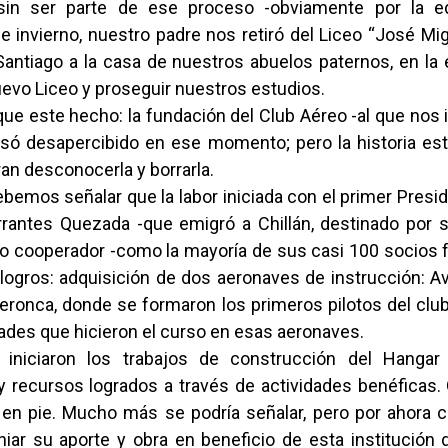
 sin ser parte de ese proceso -obviamente por la e
 invierno, nuestro padre nos retiró del Liceo “José Mi
Santiago a la casa de nuestros abuelos paternos, en la
uevo Liceo y proseguir nuestros estudios.
 que este hecho: la fundación del Club Aéreo -al que nos
só desapercibido en ese momento; pero la historia est
an desconocerla y borrarla.
debemos señalar que la labor iniciada con el primer Preside
arrantes Quezada -que emigró a Chillán, destinado por s
cio cooperador -como la mayoría de sus casi 100 socios 
logros: adquisición de dos aeronaves de instrucción: Av
eronca, donde se formaron los primeros pilotos del clu
ades que hicieron el curso en esas aeronaves.
 iniciaron los trabajos de construcción del Hangar
y recursos logrados a través de actividades benéficas.
en pie. Mucho más se podría señalar, pero por ahora 
niar su aporte y obra en beneficio de esta institució