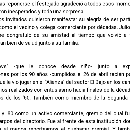
ras reponerse el festejado agradeció a todos esos mome
ron inesperados y toda una sorpresa.
s invitados quisieron manifestar su alegría de ser par
como el vecino y colega comerciante por décadas, Julio
e congratuló de su amistad al tiempo que volvió a fe
n bien de salud junto a su familia.
news” -que le conoce desde niño- junto a exp
ones por los 90 años -cumplidos el 26 de abril recién 
ue le vio jugar en el “Alianza” del sector El Bajo en los 
rios realizados con entusiasmo hacia finales de la décad
os de los '60. También como miembro de la Segunda
0 y '80 como un activo comerciante, gremio del cual fu
argos del directorio. Fue al frente de esta institución d
 al menos reporteamos el quehacer gremial. Y tambi