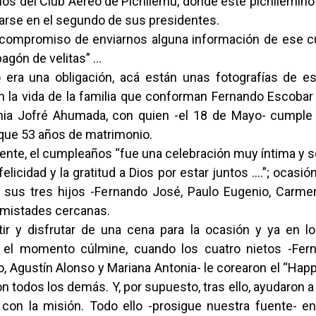
ños del Club Aéreo de Pichilemu, donde este pichilemino
arse en el segundo de sus presidentes.
 compromiso de enviarnos alguna información de ese 
pagón de velitas” …
 era una obligación, acá están unas fotografías de e
en la vida de la familia que conforman Fernando Escobar
nia Jofré Ahumada, con quien -el 18 de Mayo- cumple
ue 53 años de matrimonio.
nte, el cumpleaños “fue una celebración muy íntima y s
felicidad y la gratitud a Dios por estar juntos ….”; ocasió
 sus tres hijos -Fernando José, Paulo Eugenio, Carme
 amistades cercanas.
ir y disfrutar de una cena para la ocasión y ya en lo
o el momento cúlmine, cuando los cuatro nietos -Fe
o, Agustín Alonso y Mariana Antonia- le corearon el “Happy
n todos los demás. Y, por supuesto, tras ello, ayudaron a 
 con la misión. Todo ello -prosigue nuestra fuente- e