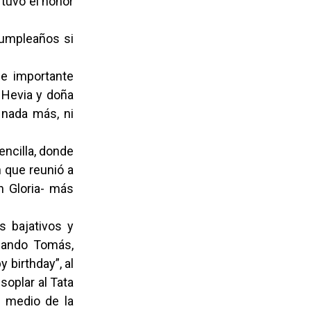
 tuvo el honor
cumpleaños si
se importante
 Hevia y doña
 nada más, ni
encilla, donde
n que reunió a
n Gloria- más
s bajativos y
rnando Tomás,
 birthday”, al
soplar al Tata
n medio de la