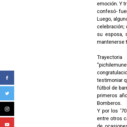
emoción. Y t
confesó- fue
Luego, alguno
celebración; 
su esposa, s
mantenerse ta
Trayectoria
“pichilemu
congratulaci
testimoniar q
fútbol de bar
primeros añ
Bomberos.
Y por los '7
entre otros c
de ocasiones