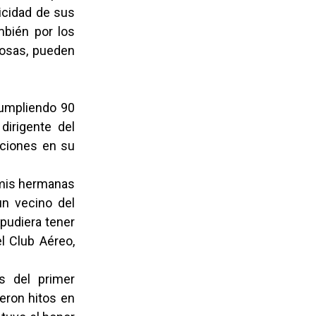
icidad de sus
mbién por los
cosas, pueden
cumpliendo 90
dirigente del
uciones en su
e mis hermanas
un vecino del
 pudiera tener
l Club Aéreo,
 del primer
ueron hitos en