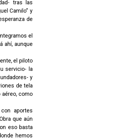
dad- tras las
guel Camilo” y
 esperanza de
 integramos el
á ahí, aunque
nte, el piloto
u servicio- la
fundadores- y
iones de tela
b aéreo, como
 con aportes
 Obra que aún
con eso basta
n donde hemos