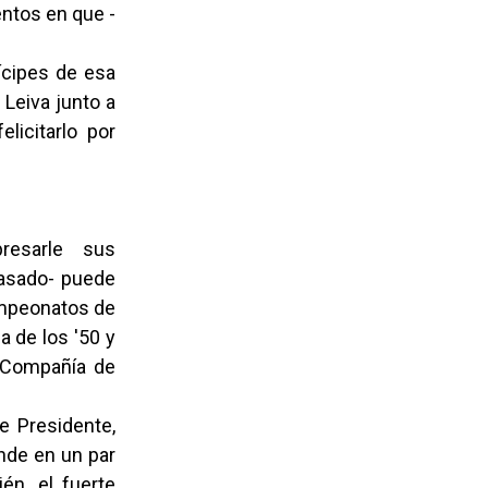
ntos en que -
tícipes de esa
 Leiva junto a
licitarlo por
resarle sus
pasado- puede
campeonatos de
a de los '50 y
 Compañía de
e Presidente,
onde en un par
én, el fuerte