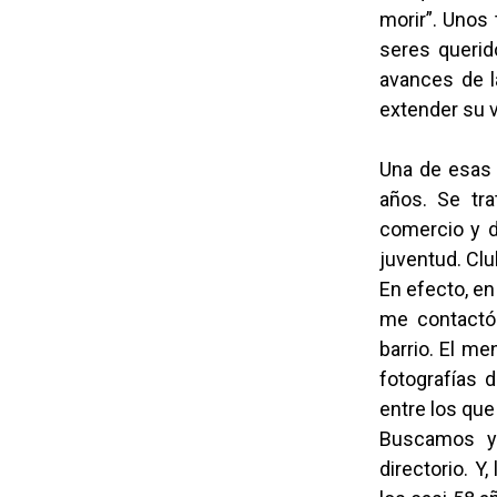
morir”. Unos
seres querid
avances de l
extender su v
Una de esas 
años. Se tra
comercio y d
juventud. Cl
En efecto, en
me contactó 
barrio. El me
fotografías 
entre los que
Buscamos y
directorio. Y