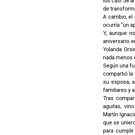
los casi 58 a
de transform
A cambio, el
ocurría “un a
Y, aunque no
aniversario 
Yolanda Orsi
nada menos q
Según una fue
compartió la 
su esposa, a
familiares y
Tras compart
aguitas, vin
Martín Ignaci
que se uniero
para cumplir