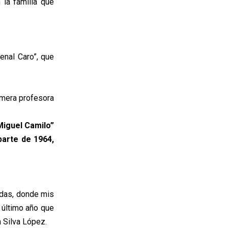
 la familia que
enal Caro”, que
imera profesora
Miguel Camilo”
parte de 1964,
udas, donde mis
 último año que
 Silva López.