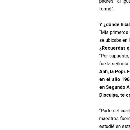
padres -al igu
formé”.
Y ¿dónde hici
“Mis primeros 
se ubicaba en l
¿Recuerdas qu
“Por supuesto,
fue la señorita
Ahh, la Popi.
en el año 196
en Segundo A
Disculpa, te c
“Parte del cua
maestros fuero
estudié en est