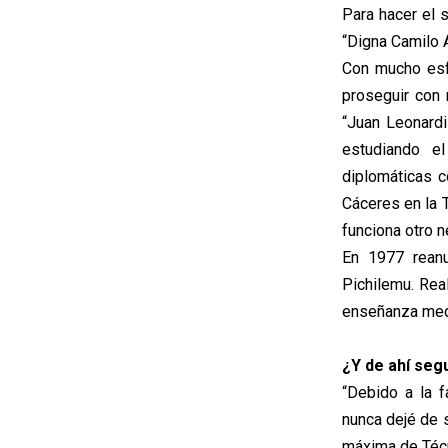
Para hacer el 
“Digna Camilo A
Con mucho esf
proseguir con 
“Juan Leonardi”
estudiando e
diplomáticas c
Cáceres en la 
funciona otro n
En 1977 rean
Pichilemu. Rea
enseñanza med
¿Y de ahí seg
“Debido a la 
nunca dejé de s
máxima de Técn