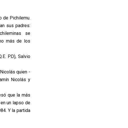
o de Pichilemu.
an sus padres:
chileminas se
no más de los
E. P.D), Salvio
Nicolás quien -
jamín Nicolás y
fesó que la más
 en un lapso de
4. Y la partida