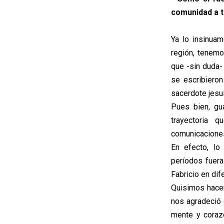
comunidad a t
Ya lo insinua
región, tenemos
que -sin duda-
se escribieron
sacerdote jesu
Pues bien, gua
trayectoria q
comunicaciones
En efecto, l
períodos fuer
Fabricio en dif
Quisimos hacer 
nos agradeció 
mente y coraz