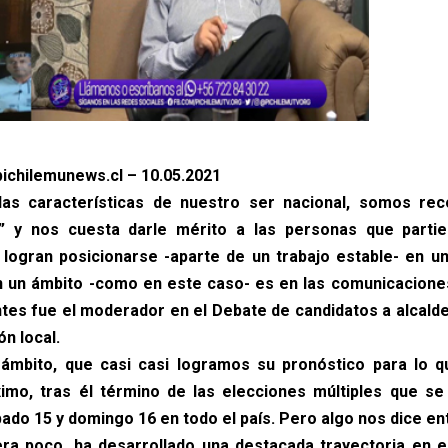
ichilemunews.cl – 10.05.2021
las características de nuestro ser nacional, somos re
” y nos cuesta darle mérito a las personas que part
logran posicionarse -aparte de un trabajo estable- en 
n un ámbito -como en este caso- es en las comunicacione
ntes fue el moderador en el Debate de candidatos a alcalde
ón local.
ámbito, que casi casi logramos su pronóstico para lo q
mo, tras él término de las elecciones múltiples que se
ado 15 y domingo 16 en todo el país. Pero algo nos dice entr
ra poco, ha desarrollado una destacada trayectoria en el