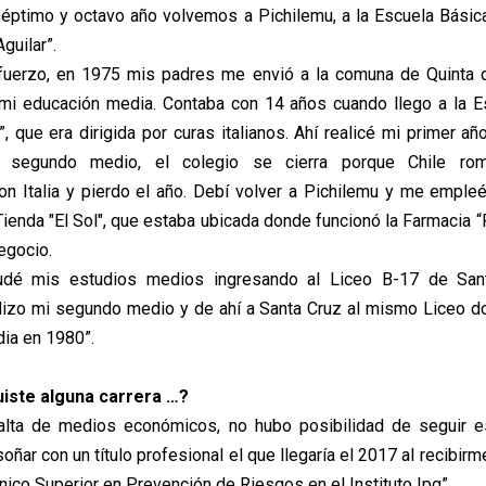
séptimo y octavo año volvemos a Pichilemu, a la Escuela Básic
guilar”.
uerzo, en 1975 mis padres me envió a la comuna de Quinta d
mi educación media. Contaba con 14 años cuando llego a la E
, que era dirigida por curas italianos. Ahí realicé mi primer a
l segundo medio, el colegio se cierra porque Chile rom
on Italia y pierdo el año. Debí volver a Pichilemu y me empl
Tienda "El Sol", que estaba ubicada donde funcionó la Farmacia “
egocio.
udé mis estudios medios ingresando al Liceo B-17 de San
lizo mi segundo medio y de ahí a Santa Cruz al mismo Liceo d
ia en 1980”.
uiste alguna carrera …?
falta de medios económicos, no hubo posibilidad de seguir e
oñar con un título profesional el que llegaría el 2017 al recibirm
ico Superior en Prevención de Riesgos en el Instituto Ipg”.