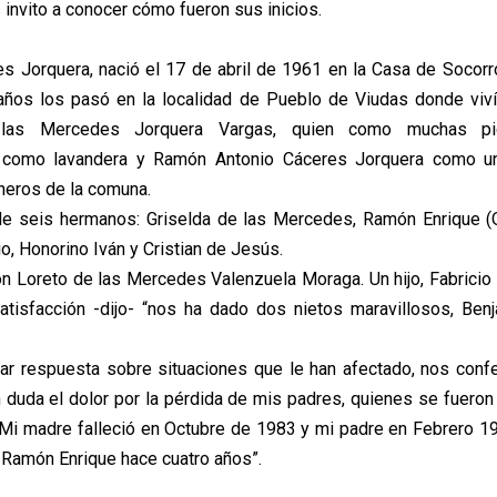
 invito a conocer cómo fueron sus inicios.
es Jorquera, nació el 17 de abril de 1961 en la Casa de Socorr
años los pasó en la localidad de Pueblo de Viudas donde viví
las Mercedes Jorquera Vargas, quien como muchas pi
como lavandera y Ramón Antonio Cáceres Jorquera como u
heros de la comuna.
de seis hermanos: Griselda de las Mercedes, Ramón Enrique (Q.
io, Honorino Iván y Cristian de Jesús.
n Loreto de las Mercedes Valenzuela Moraga. Un hijo, Fabricio 
tisfacción -dijo- “nos ha dado dos nietos maravillosos, Ben
ar respuesta sobre situaciones que le han afectado, nos con
n duda el dolor por la pérdida de mis padres, quienes se fueron
Mi madre falleció en Octubre de 1983 y mi padre en Febrero 198
Ramón Enrique hace cuatro años”.