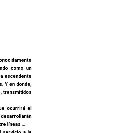
conocidamente
iendo como un
una ascendente
s. Y en donde,
, transmitidos
ue ocurrirá el
 desarrollarán
e líneas ...
 servicio a la