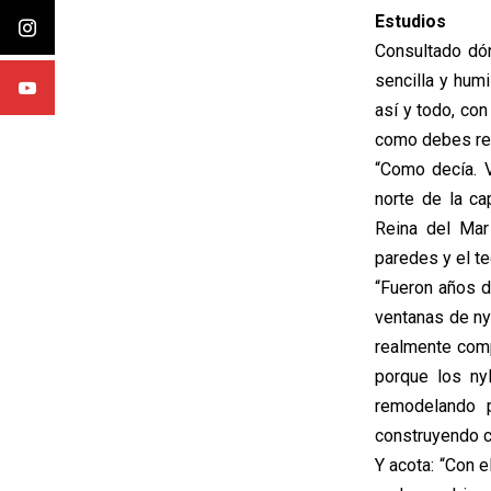
Estudios
Consultado dón
sencilla y hum
así y todo, co
como debes rec
“Como decía. V
norte de la c
Reina del Mar
paredes y el te
“Fueron años d
ventanas de nyl
realmente com
porque los ny
remodelando 
construyendo 
Y acota: “Con e