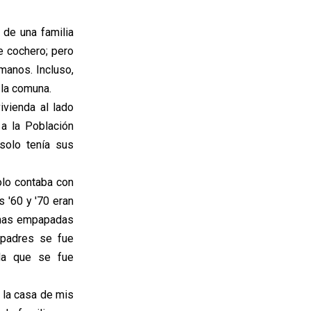
 de una familia
e cochero; pero
manos. Incluso,
 la comuna.
ivienda al lado
a la Población
solo tenía sus
olo contaba con
s '60 y '70 eran
amas empapadas
 padres se fue
da que se fue
e la casa de mis