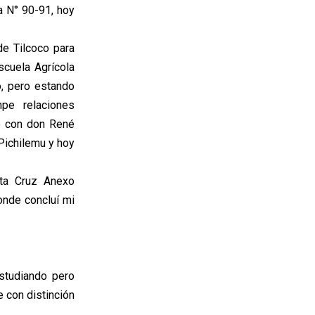
a N° 90-91, hoy
e Tilcoco para
scuela Agrícola
ño, pero estando
pe relaciones
eé con don René
Pichilemu y hoy
ta Cruz Anexo
onde concluí mi
studiando pero
e con distinción