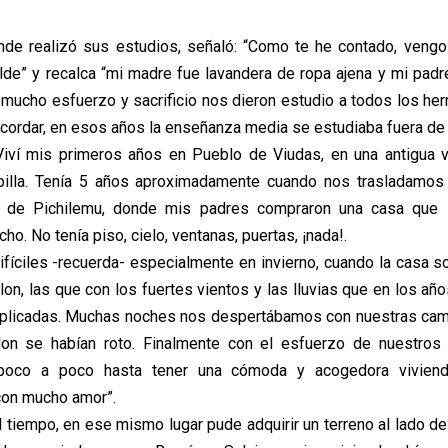
de realizó sus estudios, señaló: “Como te he contado, vengo
ilde” y recalca “mi madre fue lavandera de ropa ajena y mi padr
n mucho esfuerzo y sacrificio nos dieron estudio a todos los her
ordar, en esos años la enseñanza media se estudiaba fuera de
iví mis primeros años en Pueblo de Viudas, en una antigua v
apilla. Tenía 5 años aproximadamente cuando nos trasladamos 
 de Pichilemu, donde mis padres compraron una casa que 
cho. No tenía piso, cielo, ventanas, puertas, ¡nada!.
ifíciles -recuerda- especialmente en invierno, cuando la casa s
on, las que con los fuertes vientos y las lluvias que en los año
plicadas. Muchas noches nos despertábamos con nuestras c
lon se habían roto. Finalmente con el esfuerzo de nuestros
poco a poco hasta tener una cómoda y acogedora vivien
con mucho amor”.
l tiempo, en ese mismo lugar pude adquirir un terreno al lado d