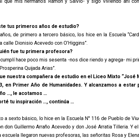
al que mis hermanos Ramón y Salvio- y sigo viviendo ahí con
ste tus primeros años de estudio?
años, de primero a tercero básico, los hice en la Escuela “Card
a calle Dionisio Acevedo con O’Higgins”.
ién fue tu primera profesora?
 cumplí hace poco mis sesenta -nos dice riendo y agrega- mi pr
 Prosperina Quijada Arias”.
 Fue nuestra compañera de estudio en el Liceo Mixto “José 
3, en Primer Año de Humanidades. Y alcanzamos a estar 
ño …, le acotamos …
orté tu inspiración …, continúa …
rto a sexto básico, lo hice en la Escuela N° 116 de Pueblo de Vi
n don Guillermo Arraño Acevedo y don José Arratia Tilleria. Y el
a escuela llegaron nuevas profesoras, las señoritas Rosa y Elena