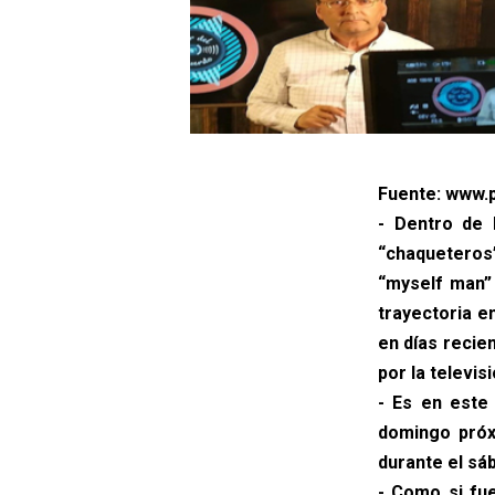
Fuente: www.p
- Dentro de 
“chaqueteros
“myself man” 
trayectoria e
en días recie
por la televisi
- Es en este 
domingo próxi
durante el sáb
- Como si fue