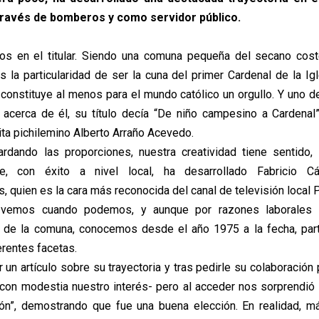
ravés de bomberos y como servidor público.
mos en el titular. Siendo una comuna pequeña del secano cost
 la particularidad de ser la cuna del primer Cardenal de la Igl
 constituye al menos para el mundo católico un orgullo. Y uno de
 acerca de él, su título decía “De niño campesino a Cardenal”
ita pichilemino Alberto Arraño Acevedo.
rdando las proporciones, nuestra creatividad tiene sentido, 
ue, con éxito a nivel local, ha desarrollado Fabricio 
, quien es la cara más reconocida del canal de televisión local 
o vemos cuando podemos, y aunque por razones laborales
a de la comuna, conocemos desde el año 1975 a la fecha, part
erentes facetas.
un artículo sobre su trayectoria y tras pedirle su colaboración p
con modestia nuestro interés- pero al acceder nos sorprendió
ón”, demostrando que fue una buena elección. En realidad, m