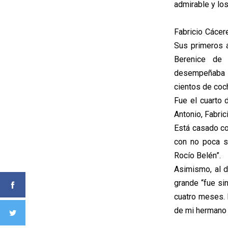
admirable y los
Fabricio Cácer
Sus primeros 
Berenice de 
desempeñaba 
cientos de coc
Fue el cuarto 
Antonio, Fabric
Está casado co
con no poca sa
Rocío Belén”.
Asimismo, al d
grande “fue si
cuatro meses. 
de mi hermano 