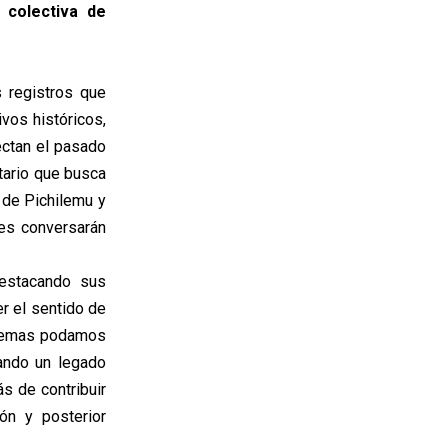
 colectiva de
s registros que
vos históricos,
ectan el pasado
tario que busca
s de Pichilemu y
les conversarán
destacando sus
er el sentido de
s temas podamos
jando un legado
s de contribuir
ión y posterior