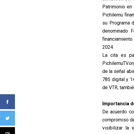
Patrimonio en 
Pichilemu finan
su Programa d
denominado Fo
financiamiento
2024.
La cita es pa
PichilemuTV.org
de la señal abi
785 digital y 
de VTR, tambié
Importancia d
De acuerdo con
compromiso de 
visibilizar la