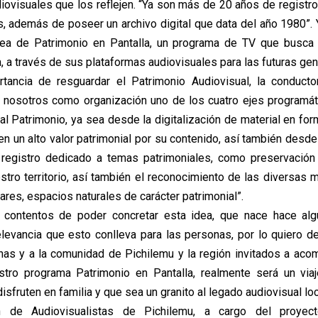
iovisuales que los reflejen. “Ya son más de 20 años de registro
, además de poseer un archivo digital que data del año 1980”. 
dea de Patrimonio en Pantalla, un programa de TV que busca 
a, a través de sus plataformas audiovisuales para las futuras ge
rtancia de resguardar el Patrimonio Audiovisual, la conducto
 nosotros como organización uno de los cuatro ejes programát
al Patrimonio, ya sea desde la digitalización de material en fo
en un alto valor patrimonial por su contenido, así también desde l
 registro dedicado a temas patrimoniales, como preservación
stro territorio, así también el reconocimiento de las diversas 
gares, espacios naturales de carácter patrimonial”.
contentos de poder concretar esta idea, que nace hace alg
elevancia que esto conlleva para las personas, por lo quiero de
nas y a la comunidad de Pichilemu y la región invitados a ac
tro programa Patrimonio en Pantalla, realmente será un viaj
sfruten en familia y que sea un granito al legado audiovisual loc
n de Audiovisualistas de Pichilemu, a cargo del proyec