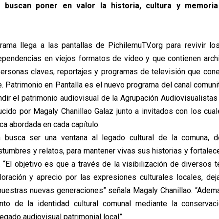
, buscan poner en valor la historia, cultura y memoria
ama llega a las pantallas de PichilemuTV.org para revivir lo
pendencias en viejos formatos de video y que contienen archi
personas claves, reportajes y programas de televisión que con
e. Patrimonio en Pantalla es el nuevo programa del canal comuni
ndir el patrimonio audiovisual de la Agrupación Audiovisualista
cido por Magaly Chanillao Galaz junto a invitados con los cua
ca abordada en cada capítulo.
 busca ser una ventana al legado cultural de la comuna, 
stumbres y relatos, para mantener vivas sus historias y fortalec
l. “El objetivo es que a través de la visibilización de diverso
loración y aprecio por las expresiones culturales locales, de
 nuestras nuevas generaciones” señala Magaly Chanillao. “Ademá
ento de la identidad cultural comunal mediante la conservac
legado audiovisual patrimonial local”.