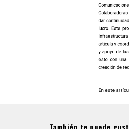
Comunicaciones
Colaboradoras d
dar continuida
lucro. Este p
Infraestructura
articula y coo
y apoyo de las 
esto con una 
creación de re
En este artícu
También te puede gust