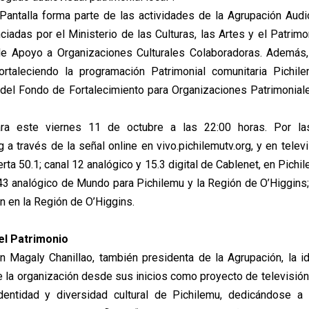
Pantalla forma parte de las actividades de la Agrupación Audi
ciadas por el Ministerio de las Culturas, las Artes y el Patrim
e Apoyo a Organizaciones Culturales Colaboradoras. Además,
rtaleciendo la programación Patrimonial comunitaria Pichil
 del Fondo de Fortalecimiento para Organizaciones Patrimonial
ra este viernes 11 de octubre a las 22:00 horas. Por la
 a través de la señal online en vivo.pichilemutv.org, y en tele
erta 50.1; canal 12 analógico y 15.3 digital de Cablenet, en Pichil
143 analógico de Mundo para Pichilemu y la Región de O’Higgins; 
n en la Región de O’Higgins.
el Patrimonio
 Magaly Chanillao, también presidenta de la Agrupación, la i
la organización desde sus inicios como proyecto de televisión
 identidad y diversidad cultural de Pichilemu, dedicándose a