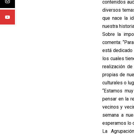
contenidos aud
diversos temas
que nace la i
nuestra histori
Sobre la impo
comenta: “Para
está dedicado 
los cuales tien
realización de
propias de nue
culturales o lu
“Estamos muy 
pensar en la r
vecinos y veci
semana a nues
esperamos lo di
La Agrupació