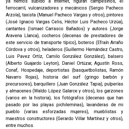
ya hemos subido a internet, figuran campesinos, el
ferrocarril, vulcanizadores y mecánicos (Sergio Pacheco
Arzola), taxista (Manuel Pacheco Vargas y otros), pintores
(José Ignacio Vargas Celis, Héctor Luis Pacheco Urzúa),
cantantes (Ismael Carrasco Bañados) y autores (Jorge
Aravena Llanca), cocheros (decenas de prestadores de
este servicio de transporte típico), boteros (Efraín Arraño
Córdova y otros), heladeros (Guillermo Hernández Castro,
Luis Pavez Ortíz, Camilo González González), balsero
(Alberto Guajardo Leyton), Daniel Ortúzar, Agustín Ross,
Conaf, Hospedaje, deportistas (basquetbolistas, Ramón
Navarro Rojas), historia del surf (gringo barbón y
precursores), barquillero (Juan González Tapia), pulperías
y almacenes (Waldo López Galarce y otros), los garzones
(varios en la historia), los fotógrafos (decenas que han
pasado por las playas pichileminas), lavanderas de mi
pueblo (varias esforzadas mujeres), mueblistas y
maestros constructores (Gerardo Villar Martínez y otros),
entre muchos.