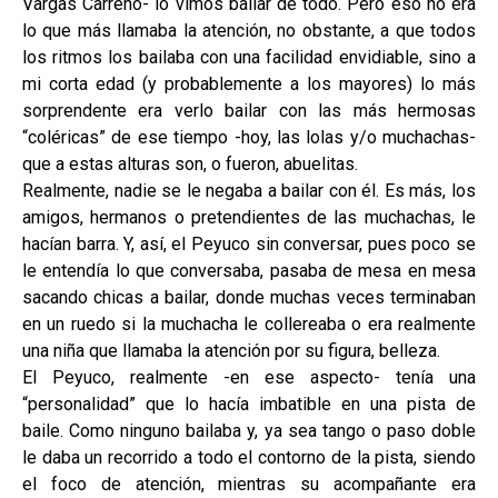
Vargas Carreño- lo vimos bailar de todo. Pero eso no era
lo que más llamaba la atención, no obstante, a que todos
los ritmos los bailaba con una facilidad envidiable, sino a
mi corta edad (y probablemente a los mayores) lo más
sorprendente era verlo bailar con las más hermosas
“coléricas” de ese tiempo -hoy, las lolas y/o muchachas-
que a estas alturas son, o fueron, abuelitas.
Realmente, nadie se le negaba a bailar con él. Es más, los
amigos, hermanos o pretendientes de las muchachas, le
hacían barra. Y, así, el Peyuco sin conversar, pues poco se
le entendía lo que conversaba, pasaba de mesa en mesa
sacando chicas a bailar, donde muchas veces terminaban
en un ruedo si la muchacha le collereaba o era realmente
una niña que llamaba la atención por su figura, belleza.
El Peyuco, realmente -en ese aspecto- tenía una
“personalidad” que lo hacía imbatible en una pista de
baile. Como ninguno bailaba y, ya sea tango o paso doble
le daba un recorrido a todo el contorno de la pista, siendo
el foco de atención, mientras su acompañante era