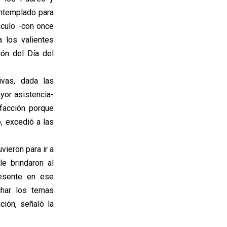
ontemplado para
áculo -con once
 los valientes
ión del Día del
ivas, dada las
yor asistencia-
facción porque
, excedió a las
ieron para ir a
e brindaron al
resente en ese
char los temas
ción, señaló la