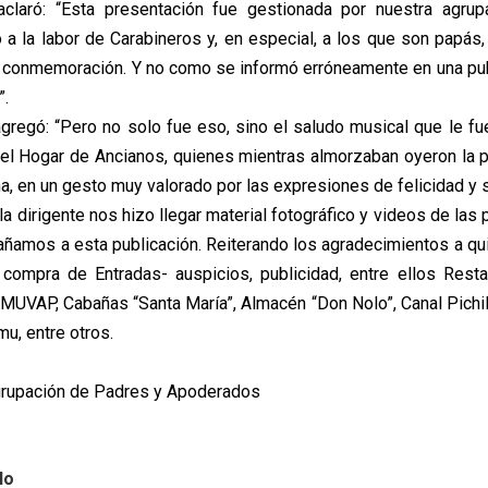
 aclaró: “Esta presentación fue gestionada por nuestra agru
 a la labor de Carabineros y, en especial, a los que son papás, 
 conmemoración. Y no como se informó erróneamente en una pub
”.
gregó: “Pero no solo fue eso, sino el saludo musical que le fue
del Hogar de Ancianos, quienes mientras almorzaban oyeron la 
a, en un gesto muy valorado por las expresiones de felicidad y s
 la dirigente nos hizo llegar material fotográfico y videos de las
ñamos a esta publicación. Reiterando los agradecimientos a qu
compra de Entradas- auspicios, publicidad, entre ellos Rest
UVAP, Cabañas “Santa María”, Almacén “Don Nolo”, Canal Pich
u, entre otros.
grupación de Padres y Apoderados
lo