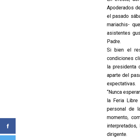
Apoderados de 
el pasado sába
mariachis- qu
asistentes gus
Padre.
Si bien el re
condiciones cl
la presidenta
aparte del pas
expectativas.
“Nunca esperam
la Feria Libr
personal de l
momento, como
interpretados,
dirigente.