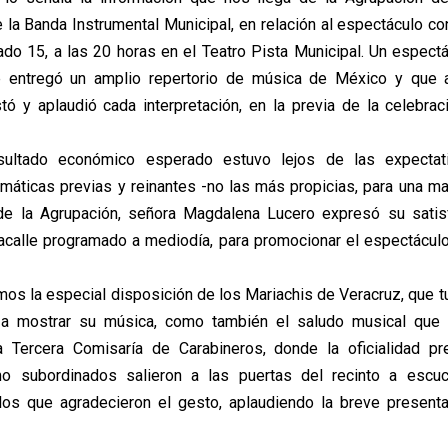
la Banda Instrumental Municipal, en relación al espectáculo c
do 15, a las 20 horas en el Teatro Pista Municipal. Un espect
e entregó un amplio repertorio de música de México y que a
tó y aplaudió cada interpretación, en la previa de la celebrac
sultado económico esperado estuvo lejos de las expectat
imáticas previas y reinantes -no las más propicias, para una ma
 de la Agrupación, señora Magdalena Lucero expresó su satis
acalle programado a mediodía, para promocionar el espectáculo
os la especial disposición de los Mariachis de Veracruz, que tuv
e a mostrar su música, como también el saludo musical que l
a Tercera Comisaría de Carabineros, donde la oficialidad p
 subordinados salieron a las puertas del recinto a escu
 los que agradecieron el gesto, aplaudiendo la breve presenta