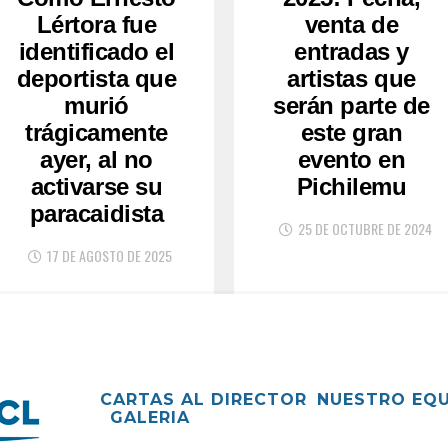
Lértora fue
venta de
identificado el
entradas y
deportista que
artistas que
murió
serán parte de
trágicamente
este gran
ayer, al no
evento en
activarse su
Pichilemu
paracaidista
25 DE OCTUBRE DE 2024
17 DE AGOSTO DE 2025
CARTAS AL DIRECTOR
NUESTRO EQ
GALERIA