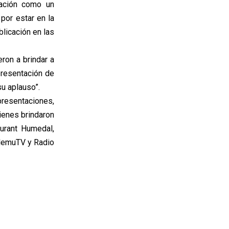
pación como un
por estar en la
licación en las
ron a brindar a
presentación de
u aplauso”.
 presentaciones,
ienes brindaron
aurant Humedal,
ilemuTV y Radio