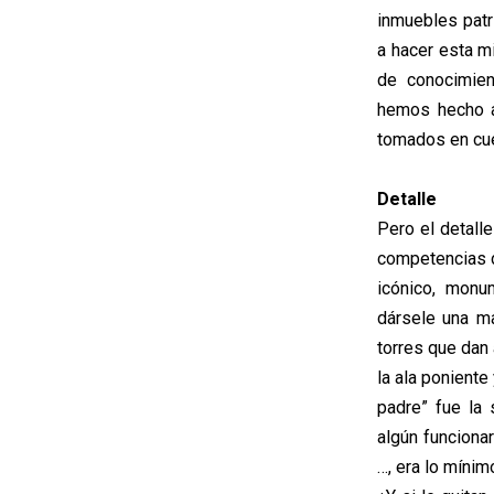
inmuebles patr
a hacer esta m
de conocimien
hemos hecho a
tomados en cue
Detalle
Pero el detall
competencias d
icónico, monu
dársele una m
torres que dan
la ala ponient
padre” fue la 
algún funciona
…, era lo mínim