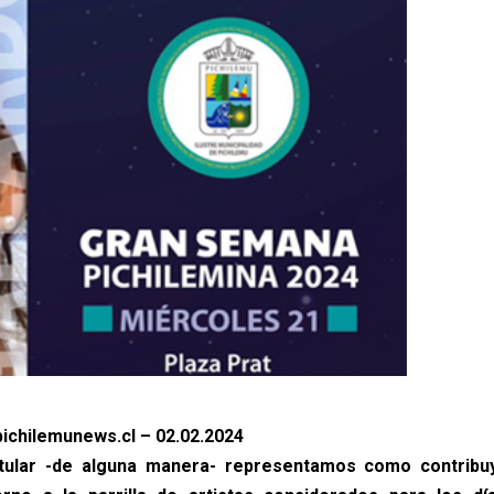
ichilemunews.cl – 02.02.2024
itular -de alguna manera- representamos como contribu