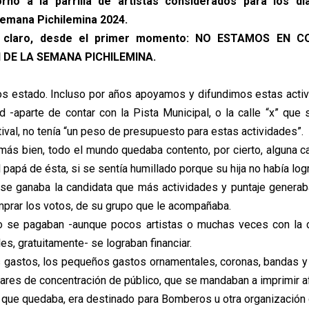
orno a la parrilla de artistas considerados para los d
Semana Pichilemina 2024.
 claro, desde el primer momento: NO ESTAMOS EN 
 DE LA SEMANA PICHILEMINA.
s estado. Incluso por años apoyamos y difundimos estas activ
ad -aparte de contar con la Pista Municipal, o la calle “x” que 
tival, no tenía “un peso de presupuesto para estas actividades”.
 más bien, todo el mundo quedaba contento, por cierto, alguna ca
 papá de ésta, si se sentía humillado porque su hija no había logr
se ganaba la candidata que más actividades y puntaje generab
mprar los votos, de su grupo que le acompañaba.
o se pagaban -aunque pocos artistas o muchas veces con la 
s, gratuitamente- se lograban financiar.
gastos, los pequeños gastos ornamentales, coronas, bandas y
ares de concentración de público, que se mandaban a imprimir a
 que quedaba, era destinado para Bomberos u otra organización