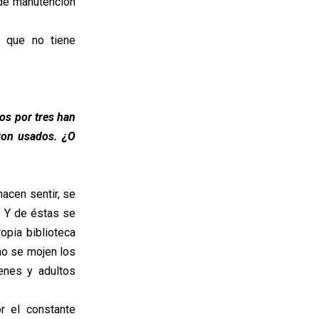
de manutención
a que no tiene
os por tres han
eron usados. ¿O
acen sentir, se
s. Y de éstas se
opia biblioteca
no se mojen los
enes y adultos
r el constante