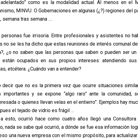
 adelantado” como es la modalidad actual. Al menos en el Mi
anismo, MINVU. O Gobernaciones en algunas (¿?) regiones del p
, semana tras semana ….
 personas fue irrisoria. Entre profesionales y asistentes no ha
s no se les ha dicho que estas reuniones de interés comunal d
a?, ¿o no saben que las personas que saben o pueden ser un 
 están ocupados en sus propios intereses: atendiendo sus
itas, etcétera. ¿Cuándo van a entender?
 decir que no es la primera vez que ocurre situaciones simil
s importantes y se expone “algo raro” ante la comunidad, s
eresada o quienes llevan velas en el entierro”. Ejemplos hay muc
pues el tejado de vidrio es frágil …
a esto, ocurrió hace como cuatro años llegó una Consultora 
ello, nada se sabe qué ocurrió, a dónde se fue esa información log
eso una nueva empresa con el mismo propósito, para actualizar 