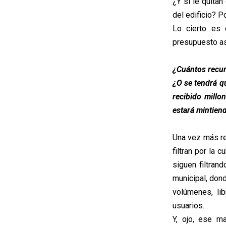
¿Y si le quit
del edificio? P
Lo cierto es 
presupuesto as
¿Cuántos recur
¿O se tendrá q
recibido millo
estará mintien
Una vez más re
filtran por la 
siguen filtran
municipal, don
volúmenes, li
usuarios.
Y, ojo, ese m