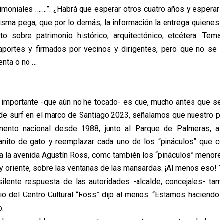
imoniales …….”. ¿Habrá que esperar otros cuatro años y esperar
isma pega, que por lo demás, la información la entrega quienes
to sobre patrimonio histórico, arquitectónico, etcétera. Te
portes y firmados por vecinos y dirigentes, pero que no se 
nta o no …
e importante -que aún no he tocado- es que, mucho antes que se
e surf en el marco de Santiago 2023, señalamos que nuestro pri
mento nacional desde 1988, junto al Parque de Palmeras, 
anito de gato y reemplazar cada uno de los “pináculos” que c
 a la avenida Agustín Ross, como también los “pináculos” menor
e y oriente, sobre las ventanas de las mansardas. ¡Al menos eso!
silente respuesta de las autoridades -alcalde, concejales- t
rio del Centro Cultural “Ross” dijo al menos: “Estamos haciendo
o.