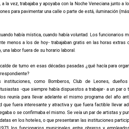
 a la vez, trabajaba y apoyaba con la Noche Veneciana junto a l
ones para pavimentar una calle o parte de está, iluminación (más
 cuando había mística, cuando había voluntad. Los funcionarios m
ente menos a los de hoy- trabajaban gratis en las horas extra
, una labor fuera de su horario laboral.
alcalde de turno en esas décadas pasadas ¿qué hacía para orga
rrespondiente?
s instituciones, como Bomberos, Club de Leones, dueños
tusiastas -que siempre había dispuestos a trabajar- a un par o
los reunía para llevar adelante el mismo programa del año ante
d que fuera interesante y atractiva y que fuera factible llevar ad
egaba o se confirmaba el mismo. Se veía un par de artistas y pu
datas en los hoteles, o que presentaran las instituciones partici
1973 los funcionarios municipales entre obreros y empleados