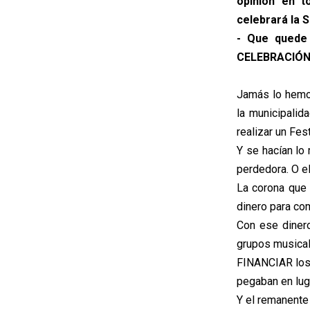
opinión en t
celebrará la 
- Que quede
CELEBRACIÓN
Jamás lo hemo
la municipalid
realizar un Fes
Y se hacían lo
perdedora. O el
La corona que 
dinero para co
Con ese diner
grupos musicale
FINANCIAR los 
pegaban en lug
Y el remanente