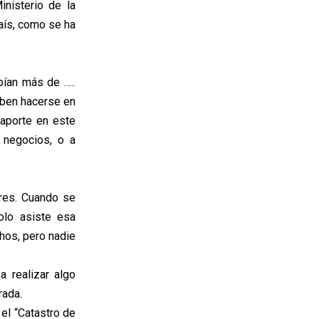
nisterio de la
aís, como se ha
bían más de …..
eben hacerse en
aporte en este
 negocios, o a
ares. Cuando se
olo asiste esa
hos, pero nadie
a realizar algo
rada.
el “Catastro de