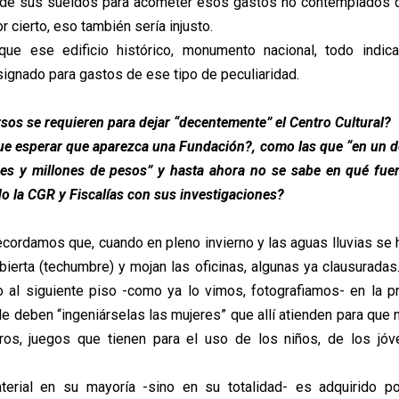
an de sus sueldos para acometer esos gastos no contemplados 
or cierto, eso también sería injusto.
que ese edificio histórico, monumento nacional, todo indic
ignado para gastos de ese tipo de peculiaridad.
sos se requieren para dejar “decentemente” el Centro Cultural?
ue esperar que aparezca una Fundación?, como las que “en un d
nes y millones de pesos” y hasta ahora no se sabe en qué fu
do la CGR y Fiscalías con sus investigaciones?
cordamos que, cuando en pleno invierno y las aguas lluvias se h
cubierta (techumbre) y mojan las oficinas, algunas ya clausurada
do al siguiente piso -como ya lo vimos, fotografiamos- en la pr
de deben “ingeniárselas las mujeres” que allí atienden para que 
bros, juegos que tienen para el uso de los niños, de los jóv
aterial en su mayoría -sino en su totalidad- es adquirido po