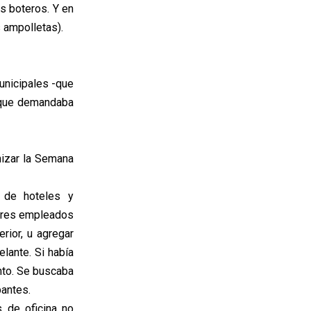
os boteros. Y en
 ampolletas).
unicipales -que
s que demandaba
nizar la Semana
 de hoteles y
 tres empleados
rior, u agregar
elante. Si había
nto. Se buscaba
pantes.
 de oficina no