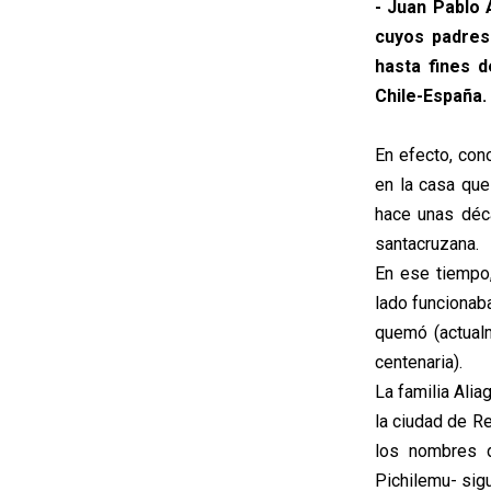
- Juan Pablo 
cuyos padres 
hasta fines d
Chile-España.
En efecto, cono
en la casa que
hace unas déc
santacruzana.
En ese tiempo,
lado funcionab
quemó (actualm
centenaria).
La familia Ali
la ciudad de R
los nombres 
Pichilemu- sig