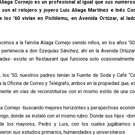
Aliaga Cornejo es un profesional al igual que sus numer
son el relojero y joyero Luis Aliaga Martínez e Inés Co
e los ’60 vivían en Pichilemu, en Avenida Ortúzar, al lad
cimos a la familia Aliaga Cornejo siendo niños, en los años ’50
 pertenecía a don Ezequías Sánchez, ahí en la Avenida Ortúz
adas- existe un Restaurant que funciona solo ocasionalmente 
 los ’50, nuestros padres tenían la Fuente de Soda y Café “Ca
a la Oficina de Correo y Telégrafo, ambos en la propiedad que, e
ente en vías de reconstituirse con el mismo estilo de una co
aga Cornejo -buscando mejores horizontes y perspectivas econó
engo, donde se instaló con el mismo rubro. Donde sus hijos -d
de los mayores, Pedro y Luis, con los cuales jugábamos 
uieron sus estudios primarios, humanidades y universitarios.