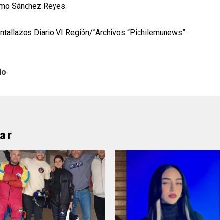
ermo Sánchez Reyes.
antallazos Diario VI Región/”Archivos “Pichilemunews”.
lo
ar