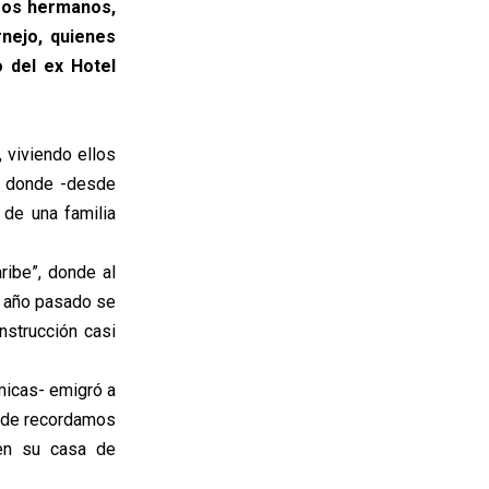
osos hermanos,
rnejo, quienes
o del ex Hotel
, viviendo ellos
ar donde -desde
de una familia
ribe”, donde al
l año pasado se
nstrucción casi
micas- emigró a
onde recordamos
en su casa de