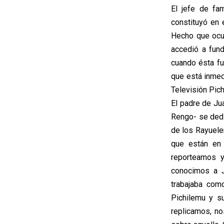
El jefe de fa
constituyó en 
Hecho que ocur
accedió a fun
cuando ésta fu
que está inmed
Televisión Pic
El padre de Ju
Rengo- se dedi
de los Rayueler
que están en 
reporteamos y
conocimos a J
trabajaba com
Pichilemu y s
replicamos, n