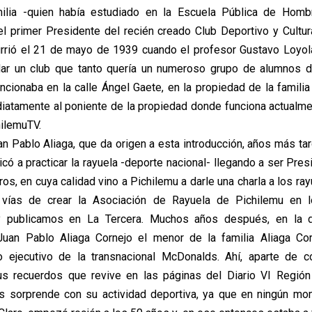
milia -quien había estudiado en la Escuela Pública de Hom
el primer Presidente del recién creado Club Deportivo y Cultural
rió el 21 de mayo de 1939 cuando el profesor Gustavo Loyola 
dar un club que tanto quería un numeroso grupo de alumnos d
ncionaba en la calle Ángel Gaete, en la propiedad de la familia 
iatamente al poniente de la propiedad donde funciona actualme
hilemuTV.
an Pablo Aliaga, que da origen a esta introducción, años más ta
có a practicar la rayuela -deporte nacional- llegando a ser Pres
os, en cuya calidad vino a Pichilemu a darle una charla a los ra
vías de crear la Asociación de Rayuela de Pichilemu en l
 publicamos en La Tercera. Muchos años después, en la 
uan Pablo Aliaga Cornejo el menor de la familia Aliaga Cor
o ejecutivo de la transnacional McDonalds. Ahí, aparte de c
us recuerdos que revive en las páginas del Diario VI Región
os sorprende con su actividad deportiva, ya que en ningún m