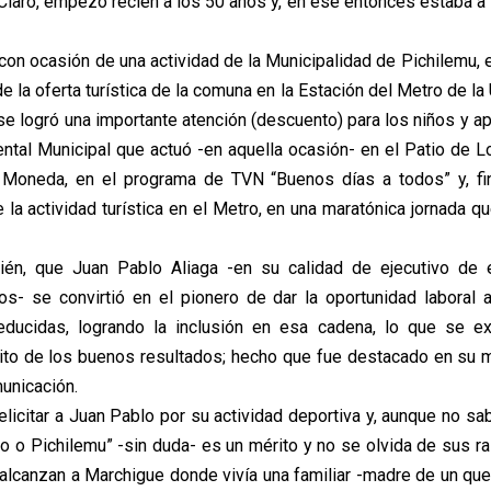
Claro, empezó recién a los 50 años y, en ese entonces estaba a 
con ocasión de una actividad de la Municipalidad de Pichilemu,
 la oferta turística de la comuna en la Estación del Metro de la U
 se logró una importante atención (descuento) para los niños y a
ntal Municipal que actuó -en aquella ocasión- en el Patio de L
 Moneda, en el programa de TVN “Buenos días a todos” y, fin
 la actividad turística en el Metro, en una maratónica jornada q
ién, que Juan Pablo Aliaga -en su calidad de ejecutivo de
os- se convirtió en el pionero de dar la oportunidad laboral
educidas, logrando la inclusión en esa cadena, lo que se ex
ito de los buenos resultados; hecho que fue destacado en su
unicación.
 felicitar a Juan Pablo por su actividad deportiva y, aunque no s
go o Pichilemu” -sin duda- es un mérito y no se olvida de sus r
alcanzan a Marchigue donde vivía una familiar -madre de un quer