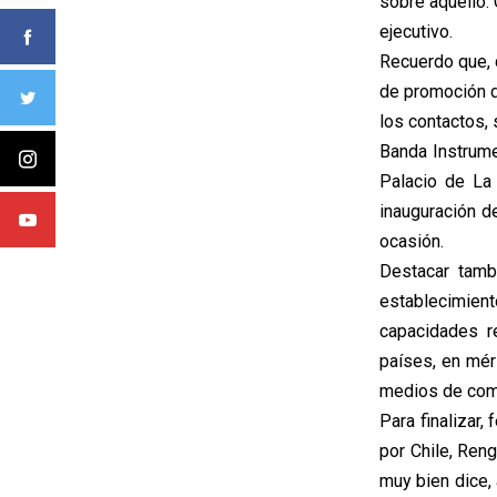
sobre aquello. 
ejecutivo.
Recuerdo que, 
de promoción de
los contactos,
Banda Instrume
Palacio de La
inauguración de
ocasión.
Destacar tamb
establecimient
capacidades r
países, en mér
medios de com
Para finalizar,
por Chile, Ren
muy bien dice, 