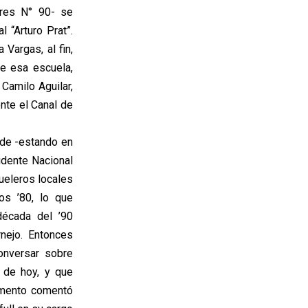
bres N° 90- se
 “Arturo Prat”.
Vargas, al fin,
e esa escuela,
Camilo Aguilar,
nte el Canal de
rde -estando en
idente Nacional
yueleros locales
os ’80, lo que
década del ’90
nejo. Entonces
onversar sobre
 de hoy, y que
omento comentó