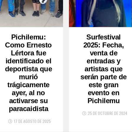
Pichilemu:
Surfestival
Como Ernesto
2025: Fecha,
Lértora fue
venta de
identificado el
entradas y
deportista que
artistas que
murió
serán parte de
trágicamente
este gran
ayer, al no
evento en
activarse su
Pichilemu
paracaidista
25 DE OCTUBRE DE 2024
17 DE AGOSTO DE 2025