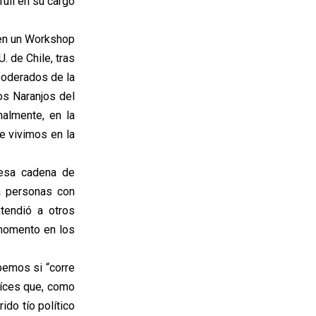
full en su cargo
 en un Workshop
. de Chile, tras
poderados de la
os Naranjos del
almente, en la
ue vivimos en la
 esa cadena de
 a personas con
tendió a otros
 momento en los
abemos si “corre
aíces que, como
ido tío político