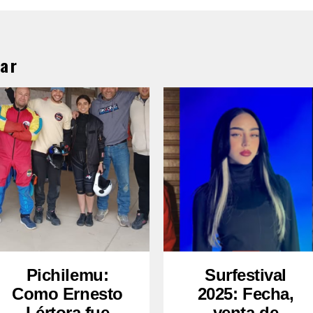
ar
Pichilemu:
Surfestival
Como Ernesto
2025: Fecha,
Lértora fue
venta de