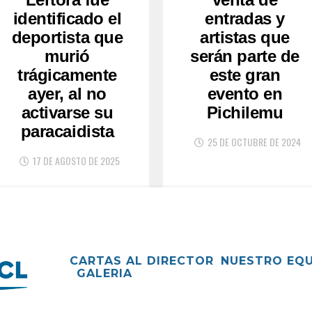
identificado el
entradas y
deportista que
artistas que
murió
serán parte de
trágicamente
este gran
ayer, al no
evento en
activarse su
Pichilemu
paracaidista
25 DE OCTUBRE DE 2024
17 DE AGOSTO DE 2025
CARTAS AL DIRECTOR
NUESTRO EQ
GALERIA