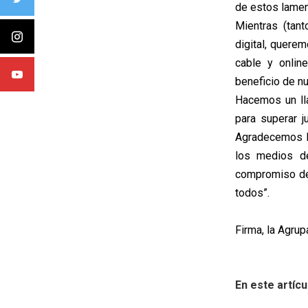
de estos lamen
Mientras (tant
digital, quere
cable y onlin
beneficio de n
Hacemos un lla
para superar j
Agradecemos la
los medios de
compromiso de 
todos”.
Firma, la Agru
En este artícu