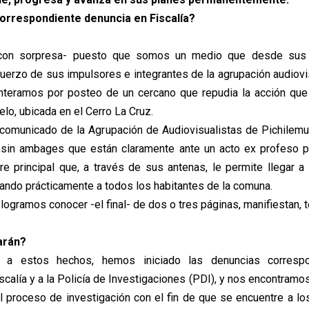
 correspondiente denuncia en Fiscalía?
con sorpresa- puesto que somos un medio que desde sus 
fuerzo de sus impulsores e integrantes de la agrupación audiovi
nteramos por posteo de un cercano que repudia la acción que 
elo, ubicada en el Cerro La Cruz.
 comunicado de la Agrupación de Audiovisualistas de Pichilem
 sin ambages que están claramente ante un acto ex profeso pa
rre principal que, a través de sus antenas, le permite llegar a
gando prácticamente a todos los habitantes de la comuna.
 logramos conocer -el final- de dos o tres páginas, manifiestan, t
arán?
a a estos hechos, hemos iniciado las denuncias correspo
scalía y a la Policía de Investigaciones (PDI), y nos encontramo
el proceso de investigación con el fin de que se encuentre a l