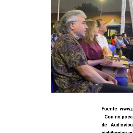
Fuente: www.p
- Con no poc
de Audiovisu
pichilemino q