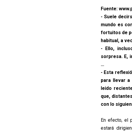
Fuente: www.p
- Suele decir
mundo es como
fortuitos de 
habitual, a v
- Ello, incl
sorpresa. E, 
…
- Esta reflex
para llevar a
leido recient
que, distantes
con lo siguien
En efecto, el 
estará dirigie