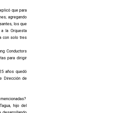
xplicó que para
ones; agregando
rsantes, los que
 a la Orquesta
a con solo tres
ung Conductors
as para dirigir
 25 años quedó
e Dirección de
es mencionadas?
agua, hijo del
e desarrollando