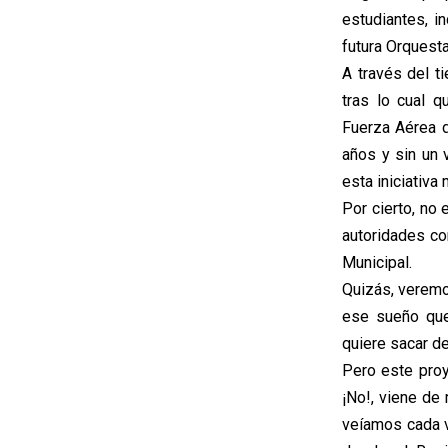
estudiantes, i
futura Orquesta
A través del t
tras lo cual 
Fuerza Aérea d
años y sin un 
esta iniciativa 
Por cierto, no 
autoridades co
Municipal.
Quizás, veremos
ese sueño que,
quiere sacar d
Pero este proy
¡No!, viene de
veíamos cada v