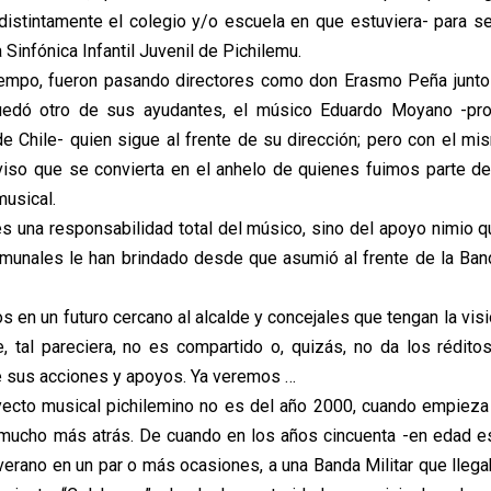
ndistintamente el colegio y/o escuela en que estuviera- para se
 Sinfónica Infantil Juvenil de Pichilemu.
iempo, fueron pasando directores como don Erasmo Peña junto
quedó otro de sus ayudantes, el músico Eduardo Moyano -pro
e Chile- quien sigue al frente de su dirección; pero con el 
viso que se convierta en el anhelo de quienes fuimos parte de
musical.
es una responsabilidad total del músico, sino del apoyo nimio q
munales le han brindado desde que asumió al frente de la Ban
 en un futuro cercano al alcalde y concejales que tengan la vis
 tal pareciera, no es compartido o, quizás, no da los rédit
e sus acciones y apoyos. Ya veremos …
ecto musical pichilemino no es del año 2000, cuando empieza
 mucho más atrás. De cuando en los años cincuenta -en edad es
erano en un par o más ocasiones, a una Banda Militar que llega