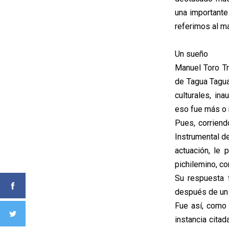
una importante
referimos al ma
Un sueño
Manuel Toro Tr
de Tagua Tagua
culturales, in
eso fue más o 
Pues, corriend
Instrumental de 
actuación, le
pichilemino, co
Su respuesta f
después de un 
Fue así, como 
instancia cita