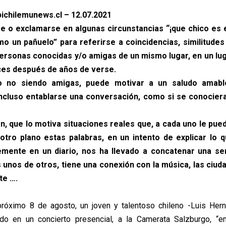
ichilemunews.cl – 12.07.2021
se o exclamarse en algunas circunstancias “¡que chico es e
 un pañuelo” para referirse a coincidencias, similitude
personas conocidas y/o amigas de un mismo lugar, en un luga
eces después de años de verse.
uso no siendo amigas, puede motivar a un saludo amable
incluso entablarse una conversación, como si se conociera
ión, que lo motiva situaciones reales que, a cada uno le pue
 otro plano estas palabras, en un intento de explicar lo q
emente en un diario, nos ha llevado a concatenar una s
 unos de otros, tiene una conexión con la música, las ciuda
te ….
próximo 8 de agosto, un joven y talentoso chileno -Luis Her
ndo en un concierto presencial, a la Camerata Salzburgo, “e