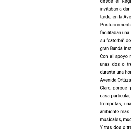
desde el Regi
invitaban a dar
tarde, en la Ave
Posteriormente
facilitaban una
su “caterbá” d
gran Banda Ins
Con el apoyo m
unas dos o tr
durante una ho
Avenida Ortúza
Claro, porque 
casa particula
trompetas, una
ambiente más g
musicales, muc
Y tras dos o t