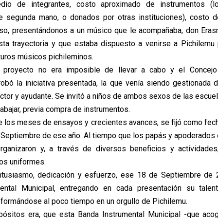
dio de integrantes, costo aproximado de instrumentos (l
e segunda mano, o donados por otras instituciones), costo de
luso, presentándonos a un músico que le acompañaba, don Eras
ta trayectoria y que estaba dispuesto a venirse a Pichilemu
uturos músicos pichileminos.
l proyecto no era imposible de llevar a cabo y el Concejo
obó la iniciativa presentada, la que venía siendo gestionada
ector y ayudante. Se invitó a niños de ambos sexos de las escue
abajar, previa compra de instrumentos.
de los meses de ensayos y crecientes avances, se fijó como fech
de Septiembre de ese año. Al tiempo que los papás y apoderados 
rganizaron y, a través de diversos beneficios y actividades,
los uniformes.
ntusiasmo, dedicación y esfuerzo, ese 18 de Septiembre de 
ental Municipal, entregando en cada presentación su talent
nsformándose al poco tiempo en un orgullo de Pichilemu.
pósitos era, que esta Banda Instrumental Municipal -que acog