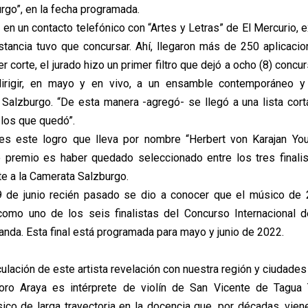
rgo”, en la fecha programada.
en un contacto telefónico con “Artes y Letras” de El Mercurio, e
nstancia tuvo que concursar. Ahí, llegaron más de 250 aplicaci
r corte, el jurado hizo un primer filtro que dejó a ocho (8) concu
dirigir, en mayo y en vivo, a un ensamble contemporáneo y
alzburgo. “De esta manera -agregó- se llegó a una lista cort
 los que quedó”.
es este logro que lleva por nombre “Herbert von Karajan Yo
 premio es haber quedado seleccionado entre los tres finalist
e a la Camerata Salzburgo.
 9 de junio recién pasado se dio a conocer que el músico de
como uno de los seis finalistas del Concurso Internacional d
anda. Esta final está programada para mayo y junio de 2022.
culación de este artista revelación con nuestra región y ciudad
oro Araya es intérprete de violín de San Vicente de Tagua T
co de larga trayectoria en la docencia que, por décadas, vien