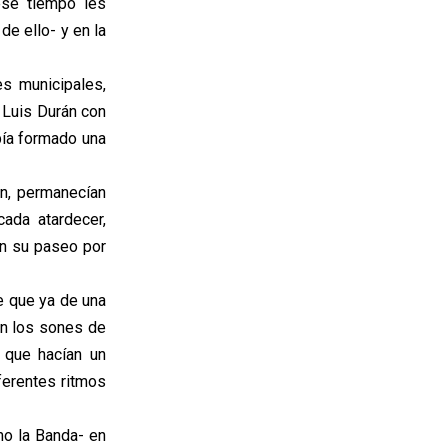
ese tiempo les
de ello- y en la
es municipales,
o Luis Durán con
bía formado una
ón, permanecían
ada atardecer,
an su paseo por
e que ya de una
an los sones de
s que hacían un
ferentes ritmos
mo la Banda- en