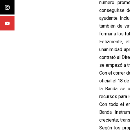
número prome
conseguirse d
ayudante. Inc
también de vas
formar a los f
Felizmente, e
unanimidad apr
contrató al Dir
se empezó a tr
Con el correr 
oficial el 18 
la Banda se o
recursos para 
Con todo el e
Banda Instrum
creciente; tra
Según los pro