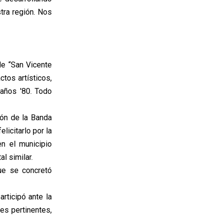
tra región. Nos
de “San Vicente
tos artísticos,
 años '80. Todo
ión de la Banda
elicitarlo por la
n el municipio
l similar.
que se concretó
rticipó ante la
es pertinentes,