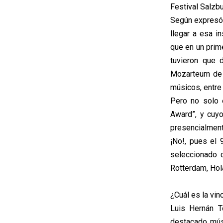
Festival Salzbu
Según expresó 
llegar a esa i
que en un prime
tuvieron que 
Mozarteum de S
músicos, entre
Pero no solo 
Award”, y cuyo
presencialment
¡No!, pues el
seleccionado 
Rotterdam, Hol
¿Cuál es la vin
Luis Hernán T
destacado músi