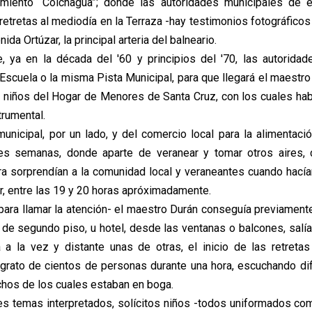
miento “Colchagua”; donde las autoridades municipales de 
 retretas al mediodía en la Terraza -hay testimonios fotográficos 
nida Ortúzar, la principal arteria del balneario.
, ya en la década del '60 y principios del '70, las autoridad
 Escuela o la misma Pista Municipal, para que llegará el maestr
e niños del Hogar de Menores de Santa Cruz, con los cuales ha
trumental.
unicipal, por un lado, y del comercio local para la alimentaci
es semanas, donde aparte de veranear y tomar otros aires, c
ra sorprendían a la comunidad local y veraneantes cuando hací
r, entre las 19 y 20 horas apróximadamente.
-para llamar la atención- el maestro Durán conseguía previament
r, de segundo piso, u hotel, desde las ventanas o balcones, salí
 a la vez y distante unas de otras, el inicio de las retreta
rato de cientos de personas durante una hora, escuchando di
hos de los cuales estaban en boga.
res temas interpretados, solícitos niños -todos uniformados co