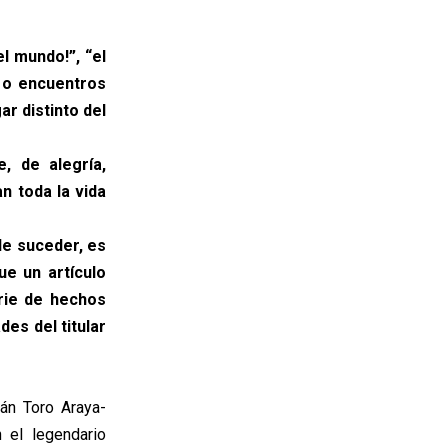
l mundo!”, “el
s o encuentros
r distinto del
, de alegría,
n toda la vida
de suceder, es
ue un artículo
erie de hechos
des del titular
nán Toro Araya-
n el legendario