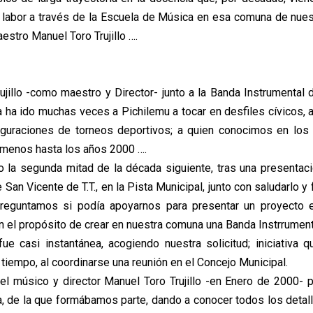
 labor a través de la Escuela de Música en esa comuna de nues
estro Manuel Toro Trujillo ….
ujillo -como maestro y Director- junto a la Banda Instrumental 
 ha ido muchas veces a Pichilemu a tocar en desfiles cívicos, ac
auguraciones de torneos deportivos; a quien conocimos en los
menos hasta los años 2000 ….
o la segunda mitad de la década siguiente, tras una presentac
San Vicente de T.T., en la Pista Municipal, junto con saludarlo y f
 preguntamos si podía apoyarnos para presentar un proyecto e
n el propósito de crear en nuestra comuna una Banda Instrrumenta
ue casi instantánea, acogiendo nuestra solicitud; iniciativa 
tiempo, al coordinarse una reunión en el Concejo Municipal.
el músico y director Manuel Toro Trujillo -en Enero de 2000- pa
da, de la que formábamos parte, dando a conocer todos los detall