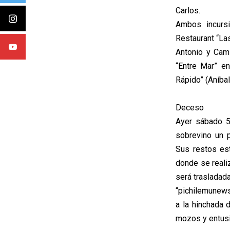
Carlos.
Ambos incursi
Restaurant “Las
Antonio y Cami
“Entre Mar” en
Rápido” (Aníbal
Deceso
Ayer sábado 5,
sobrevino un p
Sus restos est
donde se reali
será trasladada
“pichilemunews
a la hinchada 
mozos y entusia