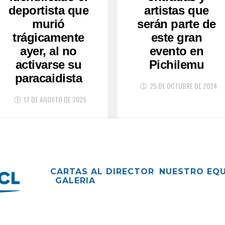
deportista que
artistas que
murió
serán parte de
trágicamente
este gran
ayer, al no
evento en
activarse su
Pichilemu
paracaidista
25 DE OCTUBRE DE 2024
17 DE AGOSTO DE 2025
CARTAS AL DIRECTOR
NUESTRO EQ
GALERIA