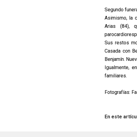
Segundo funer
Asimismo, la c
Arias (84), 
parocardiorespi
Sus restos mo
Casada con Ben
Benjamín. Nueve
Igualmente, e
familiares.
Fotografías: F
En este artícu