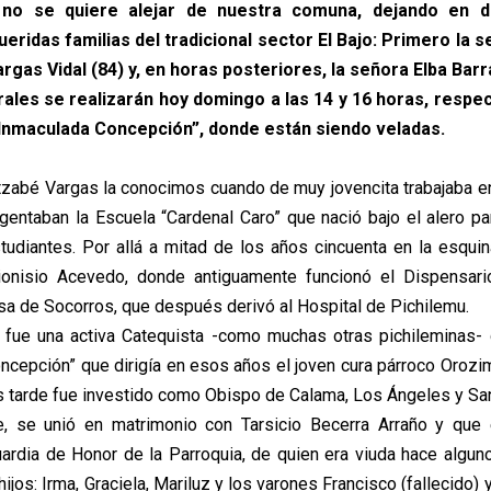
no se quiere alejar de nuestra comuna, dejando en 
ueridas familias del tradicional sector El Bajo: Primero la 
gas Vidal (84) y, en horas posteriores, la señora Elba Barra
ales se realizarán hoy domingo a las 14 y 16 horas, respe
“Inmaculada Concepción”, donde están siendo veladas.
tzabé Vargas la conocimos cuando de muy jovencita trabajaba en
gentaban la Escuela “Cardenal Caro” que nació bajo el alero par
tudiantes. Por allá a mitad de los años cincuenta en la esquin
ionisio Acevedo, donde antiguamente funcionó el Dispensario
asa de Socorros, que después derivó al Hospital de Pichilemu.
 fue una activa Catequista -como muchas otras pichileminas- 
ncepción” que dirigía en esos años el joven cura párroco Orozi
 tarde fue investido como Obispo de Calama, Los Ángeles y Sa
e, se unió en matrimonio con Tarsicio Becerra Arraño y que 
ardia de Honor de la Parroquia, de quien era viuda hace algun
hijos: Irma, Graciela, Mariluz y los varones Francisco (fallecido) 