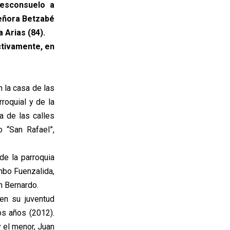
desconsuelo a
señora Betzabé
 Arias (84).
ctivamente, en
 la casa de las
roquial y de la
a de las calles
 “San Rafael”,
de la parroquia
mbo Fuenzalida,
n Bernardo.
en su juventud
os años (2012).
y el menor, Juan