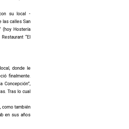
con su local -
e las calles San
” (hoy Hostería
 Restaurant “El
local, donde le
ció finalmente.
da Concepción”,
s. Tras lo cual
s, como también
lub en sus años