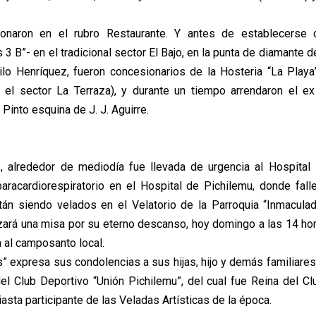
onaron en el rubro Restaurante. Y antes de establecerse 
 3 B”- en el tradicional sector El Bajo, en la punta de diamante d
lo Henríquez, fueron concesionarios de la Hosteria “La Playa
 el sector La Terraza), y durante un tiempo arrendaron el ex
 Pinto esquina de J. J. Aguirre.
 alrededor de mediodía fue llevada de urgencia al Hospital 
aracardiorespiratorio en el Hospital de Pichilemu, donde falle
án siendo velados en el Velatorio de la Parroquia “Inmacula
zará una misa por su eterno descanso, hoy domingo a las 14 hora
 al camposanto local.
” expresa sus condolencias a sus hijas, hijo y demás familiare
del Club Deportivo “Unión Pichilemu”, del cual fue Reina del C
sta participante de las Veladas Artísticas de la época.