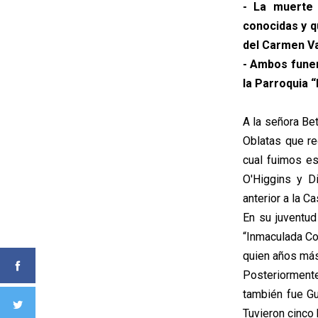
- La muerte 
conocidas y q
del Carmen Var
- Ambos funer
la Parroquia 
A la señora Be
Oblatas que re
cual fuimos es
O'Higgins y D
anterior a la C
En su juventud
“Inmaculada Co
quien años más
Posteriorment
también fue Gu
Tuvieron cinco 