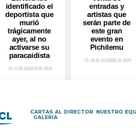
identificado el
entradas y
deportista que
artistas que
murió
serán parte de
trágicamente
este gran
ayer, al no
evento en
activarse su
Pichilemu
paracaidista
25 DE OCTUBRE DE 2024
17 DE AGOSTO DE 2025
CARTAS AL DIRECTOR
NUESTRO EQ
GALERIA