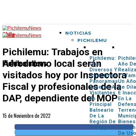
Chile
NOTICIAS
PICHILEMU
Pichilemu: Trabajos en
Pichilemu:
Pichil
PichilemuNews
Aérodromo local serán
Con
Año D
Diversos Y
Realiz
visitados hoy por Inspectora
Atractivos
Y -tam
Panoramas
Un Añ
Fiscal y profesionales de la
Esperan A
De Dil
Visitantes
E Inac
DAP, dependiente del MOP
En
En La
Principal
Defen
Balneario
Terren
15 de Noviembre de 2022
De La
Munici
Región De
Bienes
O’Higgins
Nacion
De Us