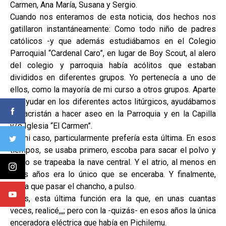
Carmen, Ana María, Susana y Sergio.
Cuando nos enteramos de esta noticia, dos hechos nos
gatillaron instantáneamente: Como todo niño de padres
católicos -y que además estudiábamos en el Colegio
Parroquial “Cardenal Caro”, en lugar de Boy Scout, al alero
del colegio y parroquia había acólitos que estaban
divididos en diferentes grupos. Yo pertenecía a uno de
ellos, como la mayoría de mi curso a otros grupos. Aparte
de ayudar en los diferentes actos litúrgicos, ayudábamos
al sacristán a hacer aseo en la Parroquia y en la Capilla
y/o Iglesia “El Carmen”.
En mi caso, particularmente prefería esta última. En esos
tiempos, se usaba primero, escoba para sacar el polvo y
luego se trapeaba la nave central. Y el atrio, al menos en
esos años era lo único que se enceraba. Y finalmente,
había que pasar el chancho, a pulso.
Pues, esta última función era la que, en unas cuantas
veces, realicé,,,; pero con la -quizás- en esos años la única
enceradora eléctrica que había en Pichilemu.