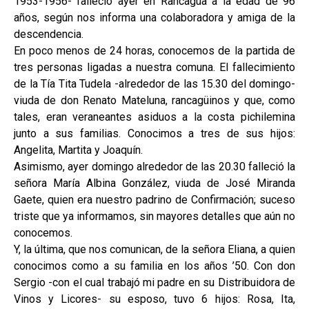
1953-1956- falleció ayer en Rancagua a la edad de 96
años, según nos informa una colaboradora y amiga de la
descendencia.
En poco menos de 24 horas, conocemos de la partida de
tres personas ligadas a nuestra comuna. El fallecimiento
de la Tía Tita Tudela -alrededor de las 15.30 del domingo-
viuda de don Renato Mateluna, rancagüinos y que, como
tales, eran veraneantes asiduos a la costa pichilemina
junto a sus familias. Conocimos a tres de sus hijos:
Angelita, Martita y Joaquín.
Asimismo, ayer domingo alrededor de las 20.30 falleció la
señora María Albina González, viuda de José Miranda
Gaete, quien era nuestro padrino de Confirmación; suceso
triste que ya informamos, sin mayores detalles que aún no
conocemos.
Y, la última, que nos comunican, de la señora Eliana, a quien
conocimos como a su familia en los años ’50. Con don
Sergio -con el cual trabajó mi padre en su Distribuidora de
Vinos y Licores- su esposo, tuvo 6 hijos: Rosa, Ita,