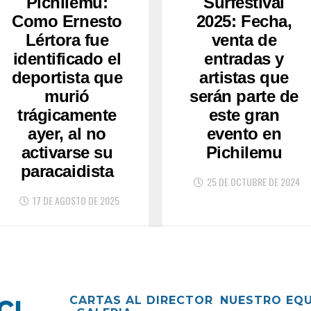
Pichilemu:
Surfestival
Como Ernesto
2025: Fecha,
Lértora fue
venta de
identificado el
entradas y
deportista que
artistas que
murió
serán parte de
trágicamente
este gran
ayer, al no
evento en
activarse su
Pichilemu
paracaidista
25 DE OCTUBRE DE 2024
17 DE AGOSTO DE 2025
CARTAS AL DIRECTOR
NUESTRO EQ