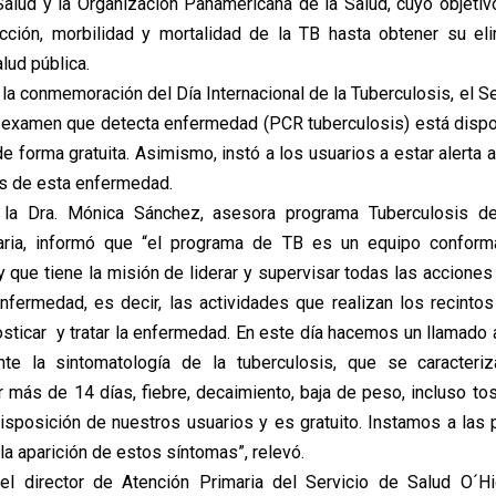
Salud y la Organización Panamericana de la Salud, cuyo objetiv
ección, morbilidad y mortalidad de la TB hasta obtener su el
lud pública.
la conmemoración del Día Internacional de la Tuberculosis, el S
 examen que detecta enfermedad (PCR tuberculosis) está dispo
e forma gratuita. Asimismo, instó a los usuarios a estar alerta a
s de esta enfermedad.
, la Dra. Mónica Sánchez, asesora programa Tuberculosis d
aria, informó que “el programa de TB es un equipo conform
y que tiene la misión de liderar y supervisar todas las acciones
nfermedad, es decir, las actividades que realizan los recintos
osticar y tratar la enfermedad. En este día hacemos un llamado a
ante la sintomatología de la tuberculosis, que se caracteri
r más de 14 días, fiebre, decaimiento, baja de peso, incluso tos
sposición de nuestros usuarios y es gratuito. Instamos a las
la aparición de estos síntomas”, relevó.
 el director de Atención Primaria del Servicio de Salud O´Hi