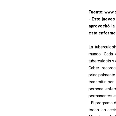
Fuente: www.p
- Este jueves
aprovechó la 
esta enfermed
La tuberculos
mundo. Cada 
tuberculosis y
Caber recorda
principalmen
transmitir po
persona enfer
permanentes en
El programa de
todas las acci