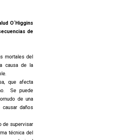
alud O´Higgins
nsecuencias de
s mortales del
a causa de la
le.
sa, que afecta
ano. Se puede
tornudo de una
e causar daños
o de supervisar
rma técnica del