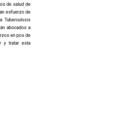
tos de salud de
ran esfuerzo de
a Tuberculosis
tán abocados a
erzos en pos de
r y tratar esta