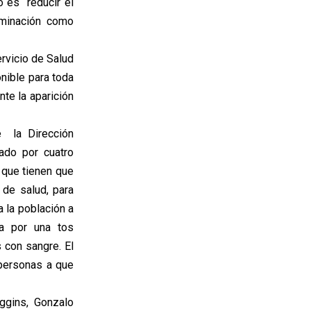
o es reducir el
iminación como
ervicio de Salud
nible para toda
nte la aparición
e la Dirección
ado por cuatro
 que tienen que
 de salud, para
 la población a
za por una tos
 con sangre. El
 personas a que
ggins, Gonzalo