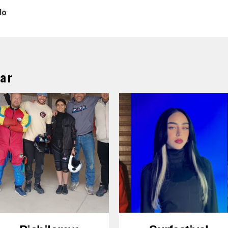
lo
ar