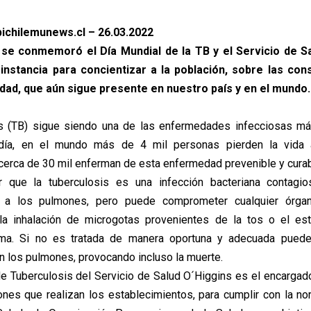
ichilemunews.cl – 26.03.2022
 se conmemoró el Día Mundial de la TB y el Servicio de S
instancia para concientizar a la población, sobre las co
ad, que aún sigue presente en nuestro país y en el mundo.
is (TB) sigue siendo una de las enfermedades infecciosas má
día, en el mundo más de 4 mil personas pierden la vida 
 cerca de 30 mil enferman de esta enfermedad prevenible y curab
r que la tuberculosis es una infección bacteriana contagio
te a los pulmones, pero puede comprometer cualquier órg
r la inhalación de microgotas provenientes de la tos o el es
ma. Si no es tratada de manera oportuna y adecuada pued
 los pulmones, provocando incluso la muerte.
 Tuberculosis del Servicio de Salud O´Higgins es el encargad
ones que realizan los establecimientos, para cumplir con la no