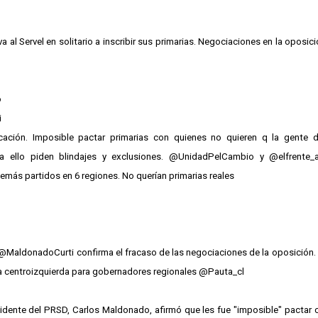
a al Servel en solitario a inscribir sus primarias. Negociaciones en la oposici
o
i
icación. Imposible pactar primarias con quienes no quieren q la gente 
ra ello piden blindajes y exclusiones. @UnidadPelCambio y @elfrente_
demás partidos en 6 regiones. No querían primarias reales
l @MaldonadoCurti confirma el fracaso de las negociaciones de la oposición.
 la centroizquierda para gobernadores regionales @Pauta_cl
idente del PRSD, Carlos Maldonado, afirmó que les fue "imposible" pactar 