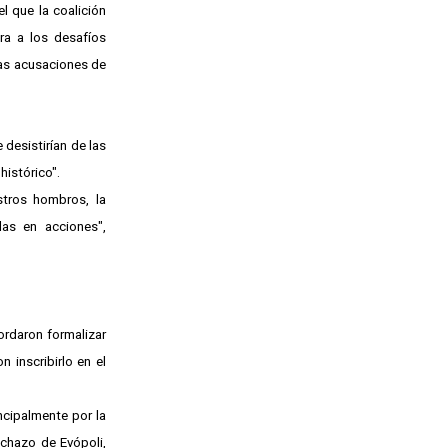
l que la coalición
ra a los desafíos
las acusaciones de
 desistirían de las
histórico".
stros hombros, la
las en acciones",
ordaron formalizar
 inscribirlo en el
cipalmente por la
echazo de Evópoli,