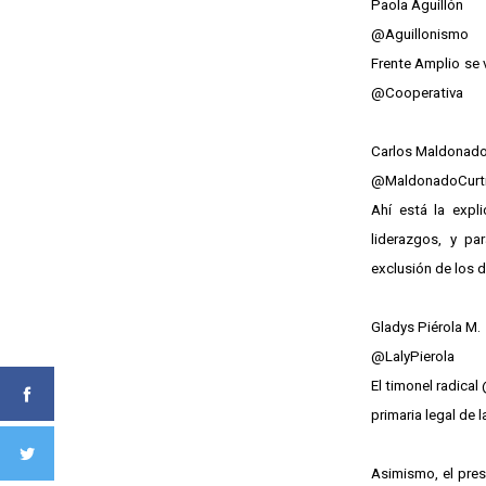
Paola Aguillón
@Aguillonismo
Frente Amplio se v
@Cooperativa
Carlos Maldonad
@MaldonadoCurt
Ahí está la expl
liderazgos, y pa
exclusión de los 
Gladys Piérola M.
@LalyPierola
El timonel radica
primaria legal de
Asimismo, el pres