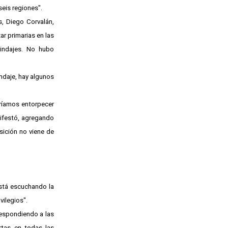
eis regiones".
s, Diego Corvalán,
r primarias en las
lindajes. No hubo
indaje, hay algunos
ríamos entorpecer
ifestó, agregando
sición no viene de
está escuchando la
vilegios".
respondiendo a las
rtas en todas las