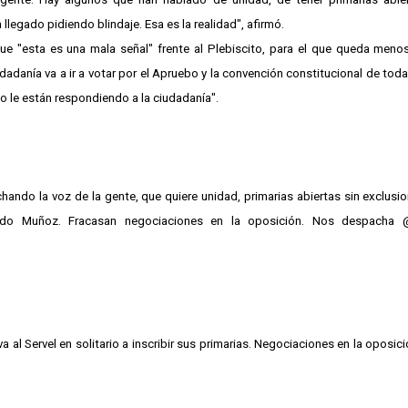
 llegado pidiendo blindaje. Esa es la realidad", afirmó.
e "esta es una mala señal" frente al Plebiscito, para el que queda meno
udadanía va a ir a votar por el Apruebo y la convención constitucional de tod
o le están respondiendo a la ciudadanía".
ando la voz de la gente, que quiere unidad, primarias abiertas sin exclusion
ldo Muñoz. Fracasan negociaciones en la oposición. Nos despacha 
a al Servel en solitario a inscribir sus primarias. Negociaciones en la oposici