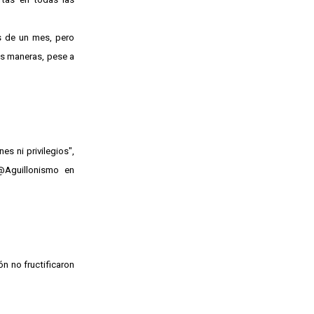
s de un mes, pero
as maneras, pese a
es ni privilegios",
@Aguillonismo en
ón no fructificaron