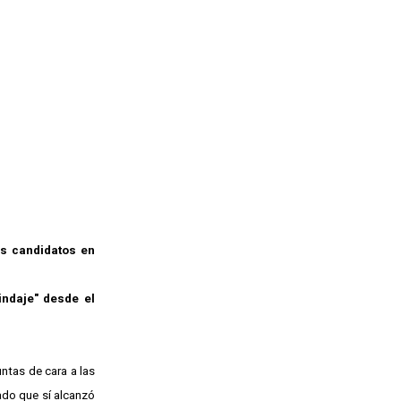
os candidatos en
indaje" desde el
untas de cara a las
ado que sí alcanzó