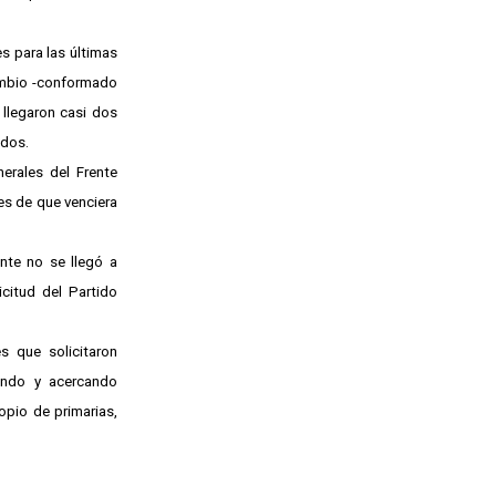
s para las últimas
Cambio -conformado
 llegaron casi dos
ados.
erales del Frente
tes de que venciera
nte no se llegó a
icitud del Partido
s que solicitaron
ando y acercando
opio de primarias,