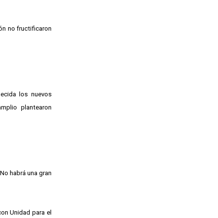
ón no fructificaron
decida los nuevos
amplio plantearon
 No habrá una gran
con Unidad para el