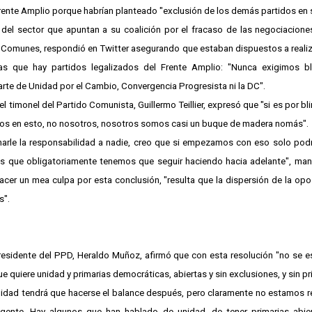
rente Amplio porque habrían planteado "exclusión de los demás partidos en s
del sector que apuntan a su coalición por el fracaso de las negociacione
 Comunes, respondió en Twitter asegurando que estaban dispuestos a realiza
as que hay partidos legalizados del Frente Amplio: "Nunca exigimos b
arte de Unidad por el Cambio, Convergencia Progresista ni la DC".
 el timonel del Partido Comunista, Guillermo Teillier, expresó que "si es por bl
os en esto, no nosotros, nosotros somos casi un buque de madera nomás".
harle la responsabilidad a nadie, creo que si empezamos con eso solo pod
es que obligatoriamente tenemos que seguir haciendo hacia adelante", man
acer un mea culpa por esta conclusión, "resulta que la dispersión de la opo
s".
presidente del PPD, Heraldo Muñoz, afirmó que con esta resolución "no se 
ue quiere unidad y primarias democráticas, abiertas y sin exclusiones, y sin pri
lidad tendrá que hacerse el balance después, pero claramente no estamos 
ente. Hay algunos que han hablado de unidad, de tener primarias abie