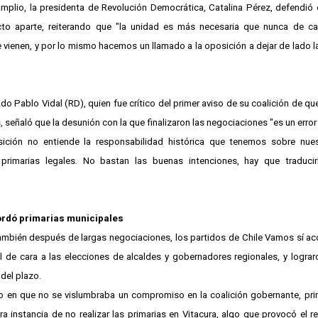
mplio, la presidenta de Revolución Democrática, Catalina Pérez, defendió e
acto aparte, reiterando que "la unidad es más necesaria que nunca de ca
e vienen, y por lo mismo hacemos un llamado a la oposición a dejar de lado 
ado Pablo Vidal (RD), quien fue crítico del primer aviso de su coalición de que
s, señaló que la desunión con la que finalizaron las negociaciones "es un error 
sición no entiende la responsabilidad histórica que tenemos sobre nue
 primarias legales. No bastan las buenas intenciones, hay que traducir
rdó primarias municipales
también después de largas negociaciones, los partidos de Chile Vamos sí ac
l de cara a las elecciones de alcaldes y gobernadores regionales, y lograron
 del plazo.
en que no se vislumbraba un compromiso en la coalición gobernante, prin
ra instancia de no realizar las primarias en Vitacura, algo que provocó el r