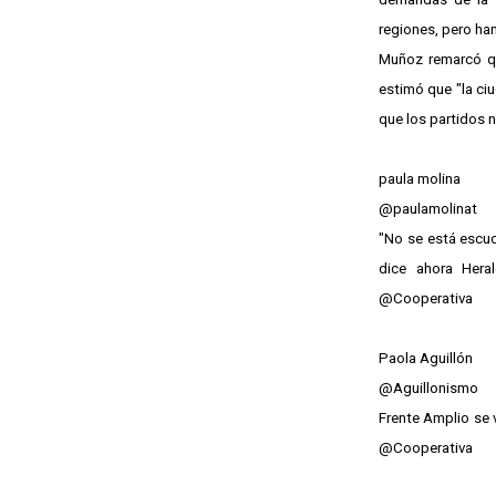
regiones, pero han
Muñoz remarcó qu
estimó que "la ci
que los partidos n
paula molina
@paulamolinat
"No se está escuch
dice ahora Hera
@Cooperativa
Paola Aguillón
@Aguillonismo
Frente Amplio se v
@Cooperativa