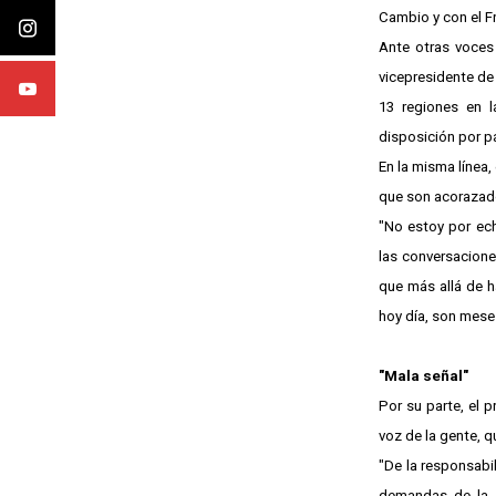
Cambio y con el F
Ante otras voces 
vicepresidente de
13 regiones en l
disposición por p
En la misma línea,
que son acorazad
"No estoy por ec
las conversacion
que más allá de h
hoy día, son mese
"Mala señal"
Por su parte, el 
voz de la gente, q
"De la responsabi
demandas de la g