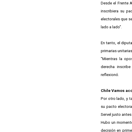
Desde el Frente A
inscribiera su p
electorales que s
lado a lado".
En tanto, el diput
primarias unitaria
"Mientras la opo
derecha inscribe
reflexionó.
Chile Vamos aco
Por otro lado, y 
su pacto electora
Servel justo antes
Hubo un momento 
decisión en prime