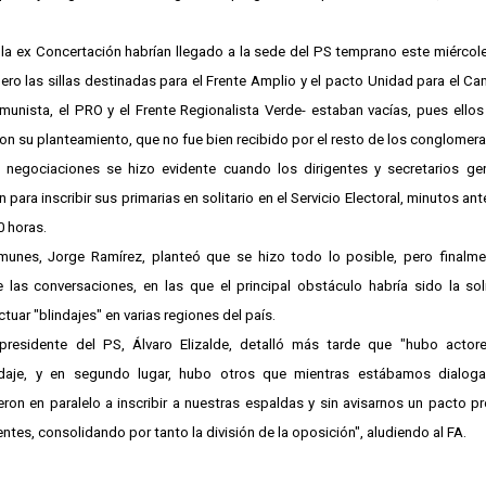
 la ex Concertación habrían llegado a la sede del PS temprano este miércole
ero las sillas destinadas para el Frente Amplio y el pacto Unidad para el 
munista, el PRO y el Frente Regionalista Verde- estaban vacías, pues ellos
on su planteamiento, que no fue bien recibido por el resto de los conglomer
s negociaciones se hizo evidente cuando los dirigentes y secretarios gen
n para inscribir sus primarias en solitario en el Servicio Electoral, minutos an
0 horas.
munes, Jorge Ramírez, planteó que se hizo todo lo posible, pero finalme
las conversaciones, en las que el principal obstáculo habría sido la sol
uar "blindajes" en varias regiones del país.
presidente del PS, Álvaro Elizalde, detalló más tarde que "hubo actore
ndaje, y en segundo lugar, hubo otros que mientras estábamos dialog
eron en paralelo a inscribir a nuestras espaldas y sin avisarnos un pacto pr
entes, consolidando por tanto la división de la oposición", aludiendo al FA.