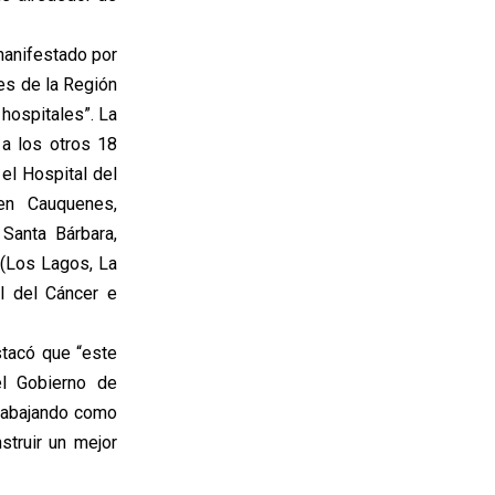
manifestado por
tes de la Región
hospitales”. La
a los otros 18
el Hospital del
 en Cauquenes,
 Santa Bárbara,
 (Los Lagos, La
l del Cáncer e
stacó que “este
el Gobierno de
trabajando como
struir un mejor