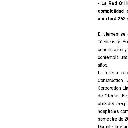
- La Red O’Hi
complejidad 
aportará 262 
El viernes se
Técnicas y Ec
construcción y
contempla una
años.
La oferta re
Construction 
Corporation Lim
de Ofertas Eco
obra debiera pr
hospitales com
semestre de 2
Durante la eta