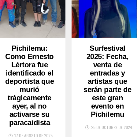
Pichilemu:
Surfestival
Como Ernesto
2025: Fecha,
Lértora fue
venta de
identificado el
entradas y
deportista que
artistas que
murió
serán parte de
trágicamente
este gran
ayer, al no
evento en
activarse su
Pichilemu
paracaidista
25 DE OCTUBRE DE 2024
17 DE AGOSTO DE 2025