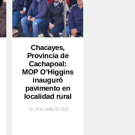
Chacayes,
Provincia de
Cachapoal:
MOP O’Higgins
inauguró
pavimento en
localidad rural
29 DE ABRIL DE 2025