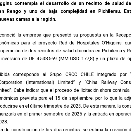
ggins contempla el desarrollo de un recinto de salud d
en Rengo y uno de baja complejidad en Pichilemu. E
nuevas camas a la región.
 conoció la empresa que presentó su propuesta en la Recepc
onómicas para el proyecto Red de Hospitales O’Higgins, qu
 operación de dos recintos de salud ubicados en Pichilemu y R
 inversión de UF 4.538.569 (MM USD 177,8) y un plazo de o
cibida corresponde al Grupo CRCC CHILE integrado por “
Corporation (International) Limited” y “China Railway Cons
ited”. Cabe indicar que el proceso de licitación ahora continúa
nómicas prevista para el 15 de septiembre, por lo que la adj
oducirse en el último trimestre de 2023. De esta manera, la con
enzaría en el primer semestre de 2025 y la entrada en operaci
028.
pa de construcción de los dos recintos, se estima la creación 