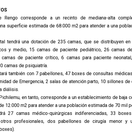
TOS
e Rengo corresponde a un recinto de mediana-alta compl
na superficie estimada de 68.000 m2 para atender a una pobla
pital tendrá una dotación de 235 camas, que se distribuyen e
cos y medio, 15 camas de paciente pediátrico, 26 camas de
36 camas de paciente crítico, 6 camas para paciente neonata
0 camas de psiquiatría.
ntará también con 7 pabellones, 47 boxes de consultas médicas
nidad de Emergencia, 2 salas de atención parto, 10 sillones de 
 diálisis.
 Pichilemu, en tanto, corresponde a un establecimiento de baja c
 de 12.000 m2 para atender a una población estimada de 70 mil 
ndrá 27 camas médico-quirúrgicas indiferenciadas, 33 boxes
otros profesionales, dos pabellones de cirugía menor y 
boxes).