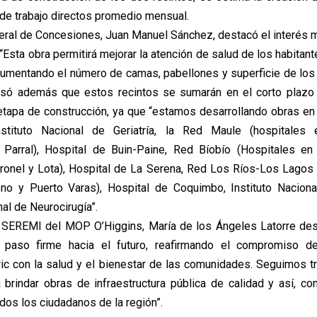
de trabajo directos promedio mensual.
neral de Concesiones, Juan Manuel Sánchez, destacó el interés 
“Esta obra permitirá mejorar la atención de salud de los habitan
aumentando el número de camas, pabellones y superficie de los 
cisó además que estos recintos se sumarán en el corto plazo 
etapa de construcción, ya que “estamos desarrollando obras en 
stituto Nacional de Geriatría, la Red Maule (hospitales
 Parral), Hospital de Buin-Paine, Red Bíobío (Hospitales en
ronel y Lota), Hospital de La Serena, Red Los Ríos-Los Lagos
eno y Puerto Varas), Hospital de Coquimbo, Instituto Naciona
nal de Neurocirugía”.
a SEREMI del MOP O’Higgins, María de los Ángeles Latorre de
 paso firme hacia el futuro, reafirmando el compromiso d
ic con la salud y el bienestar de las comunidades. Seguimos 
a brindar obras de infraestructura pública de calidad y así, con
dos los ciudadanos de la región”.