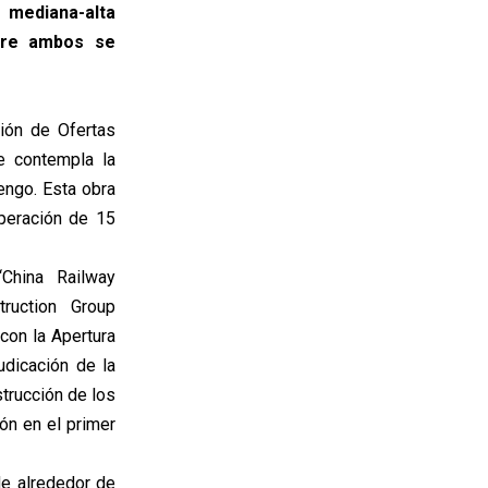
e mediana-alta
ntre ambos se
ión de Ofertas
e contempla la
engo. Esta obra
peración de 15
China Railway
truction Group
 con la Apertura
udicación de la
strucción de los
ón en el primer
de alrededor de