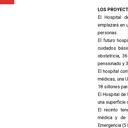
LOS PROYEC
El Hospital d
emplazará en u
personas.
El futuro hos
cuidados bási
obstetricia, 
pensionado y 3
El hospital co
médicas, una U
18 sillones para
El Hospital de
una superficie
El recinto te
médica y de 
Emergencia (5 