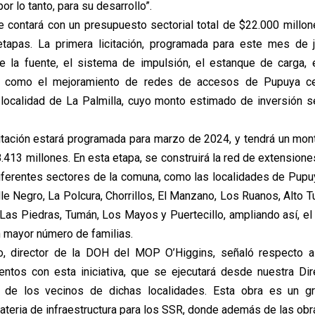
or lo tanto, para su desarrollo”.
e contará con un presupuesto sectorial total de $22.000 millone
apas. La primera licitación, programada para este mes de ju
e la fuente, el sistema de impulsión, el estanque de carga,
sí como el mejoramiento de redes de accesos de Pupuya cen
 localidad de La Palmilla, cuyo monto estimado de inversión 
itación estará programada para marzo de 2024, y tendrá un mo
.413 millones. En esta etapa, se construirá la red de extension
iferentes sectores de la comuna, como las localidades de Pupuy
lle Negro, La Polcura, Chorrillos, El Manzano, Los Ruanos, Alto T
 Las Piedras, Tumán, Los Mayos y Puertecillo, ampliando así, el
n mayor número de familias.
, director de la DOH del MOP O’Higgins, señaló respecto a
ntos con esta iniciativa, que se ejecutará desde nuestra Dir
o de los vecinos de dichas localidades. Esta obra es un g
materia de infraestructura para los SSR, donde además de las ob