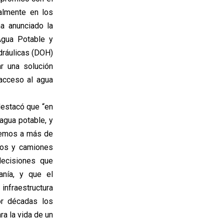
almente en los
ha anunciado la
Agua Potable y
dráulicas (DOH)
r una solución
acceso al agua
destacó que “en
agua potable, y
aremos a más de
zos y camiones
decisiones que
anía, y que el
nfraestructura
por décadas los
ra la vida de un