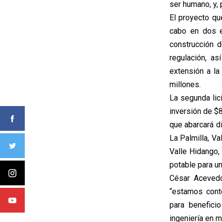
ser humano, y, p
El proyecto qu
cabo en dos et
construcción d
regulación, a
extensión a la
millones.
La segunda lic
inversión de $8
que abarcará d
La Palmilla, Va
Valle Hidango,
potable para u
César Acevedo
“estamos conte
para benefici
ingeniería en 