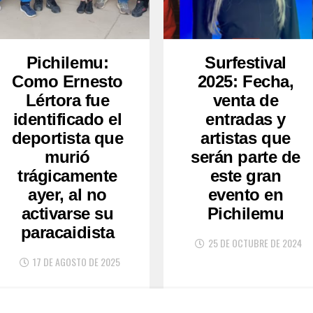
Pichilemu:
Surfestival
Como Ernesto
2025: Fecha,
Lértora fue
venta de
identificado el
entradas y
deportista que
artistas que
murió
serán parte de
trágicamente
este gran
ayer, al no
evento en
activarse su
Pichilemu
paracaidista
25 DE OCTUBRE DE 2024
17 DE AGOSTO DE 2025