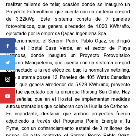
realizar talleres de telar, ocasión donde se inauguró un
Proyecto Fotovoltaico que cuenta con un sistema on-grid
de 3,22kWp. Este sistema consta de 7 paneles
fotovoltaicos, que genera alrededor de 4.000 KWh/año,
ejecutado por la empresa Qapac Ingeniería Spa.
Posteriormente, el Seremi Pedro Pablo Ogaz, se dirigió
hasta el Hostal Casa Verde, en el sector de Playa
Hermosa, donde inauguró un Proyecto Fotovoltaico
Turismo Manquelemu, que cuenta con un sistema on-grid
o conectado a la red eléctrica, bajo la normativa netbiling.
Este sistema posee 12 Paneles de 405 Watts Canadian
Solar, que genera alrededor de 5.928 KWh/año; proyecto
que fue ejecutado por la empresa Risisng Sun Chile. Hay
que señalar, que en el Hostal se implementan medidas
autosustentables que colaboran con la Huella de Carbono.
Es importante, destacar que ambos proyectos fueron
adjudicado a través del Programa Ponle Energía a Tu
Pyme, con un cofinanciamiento estatal de 3 millones de
pesos. En este contexto, el Seremi Pedro Pablo Ogaz,