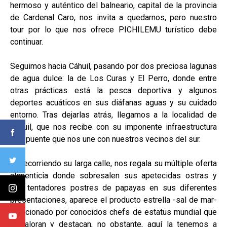
hermoso y auténtico del balneario, capital de la provincia
de Cardenal Caro, nos invita a quedarnos, pero nuestro
tour por lo que nos ofrece PICHILEMU turístico debe
continuar.
Seguimos hacia Cáhuil, pasando por dos preciosa lagunas
de agua dulce: la de Los Curas y El Perro, donde entre
otras prácticas está la pesca deportiva y algunos
deportes acuáticos en sus diáfanas aguas y su cuidado
entorno. Tras dejarlas atrás, llegamos a la localidad de
Cáhuil, que nos recibe con su imponente infraestructura
vial, puente que nos une con nuestros vecinos del sur.
Ya recorriendo su larga calle, nos regala su múltiple oferta
alimenticia donde sobresalen sus apetecidas ostras y
sus tentadores postres de papayas en sus diferentes
presentaciones, aparece el producto estrella -sal de mar-
mencionado por conocidos chefs de estatus mundial que
la valoran y destacan, no obstante, aquí la tenemos a