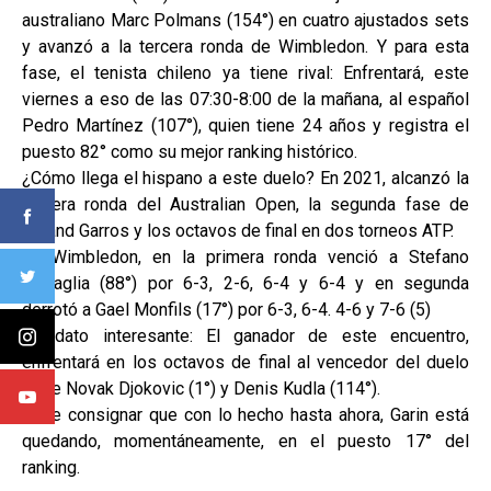
australiano Marc Polmans (154°) en cuatro ajustados sets
y avanzó a la tercera ronda de Wimbledon. Y para esta
fase, el tenista chileno ya tiene rival: Enfrentará, este
viernes a eso de las 07:30-8:00 de la mañana, al español
Pedro Martínez (107°), quien tiene 24 años y registra el
puesto 82° como su mejor ranking histórico.
¿Cómo llega el hispano a este duelo? En 2021, alcanzó la
tercera ronda del Australian Open, la segunda fase de
Roland Garros y los octavos de final en dos torneos ATP.
En Wimbledon, en la primera ronda venció a Stefano
Travaglia (88°) por 6-3, 2-6, 6-4 y 6-4 y en segunda
derrotó a Gael Monfils (17°) por 6-3, 6-4. 4-6 y 7-6 (5)
Un dato interesante: El ganador de este encuentro,
enfrentará en los octavos de final al vencedor del duelo
entre Novak Djokovic (1°) y Denis Kudla (114°).
Cabe consignar que con lo hecho hasta ahora, Garin está
quedando, momentáneamente, en el puesto 17° del
ranking.