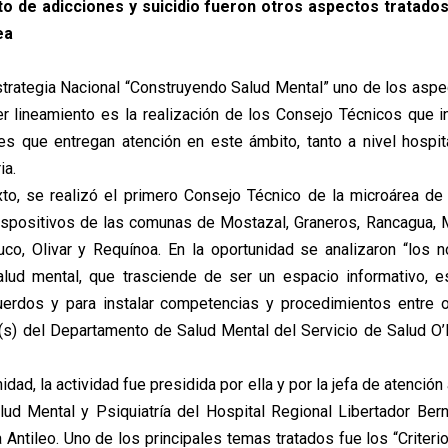
nto de adicciones y suicidio fueron otros aspectos tratados
ea
strategia Nacional “Construyendo Salud Mental” uno de los asp
er lineamiento es la realización de los Consejo Técnicos que i
res que entregan atención en este ámbito, tanto a nivel hospi
ia.
to, se realizó el primero Consejo Técnico de la microárea d
ispositivos de las comunas de Mostazal, Graneros, Rancagua, M
uco, Olivar y Requínoa. En la oportunidad se analizaron “los 
lud mental, que trasciende de ser un espacio informativo, e
uerdos y para instalar competencias y procedimientos entre o
a (s) del Departamento de Salud Mental del Servicio de Salud O’
idad, la actividad fue presidida por ella y por la jefa de atención
lud Mental y Psiquiatría del Hospital Regional Libertador Ber
 Antileo. Uno de los principales temas tratados fue los “Criteri