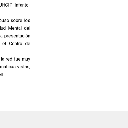
UHCIP Infanto-
puso sobre los
lud Mental del
la presentación
 el Centro de
 la red fue muy
emáticas vistas,
ón