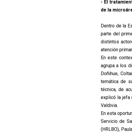
- El tratamie
de la microár
Dentro de la E
parte del prim
distintos acto
atención primar
En este contex
agrupa a los d
Doñihue, Colta
temática de sa
técnica, de ac
explicó la jef
Valdivia.
En esta oportun
Servicio de Sa
(HRLBO), Paula