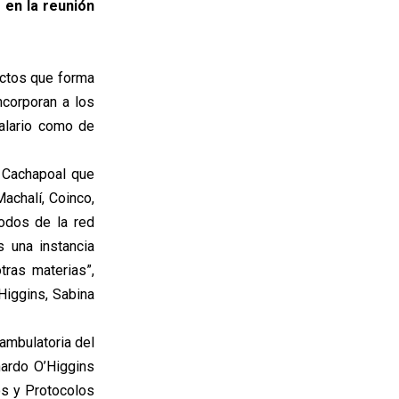
 en la reunión
ectos que forma
ncorporan a los
talario como de
e Cachapoal que
achalí, Coinco,
nodos de la red
s una instancia
tras materias”,
Higgins, Sabina
 ambulatoria del
nardo O’Higgins
os y Protocolos