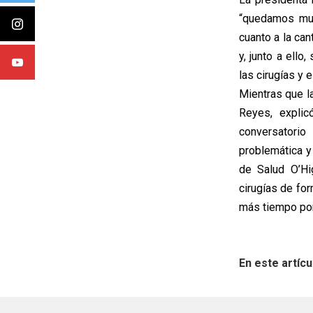
“quedamos muy
cuanto a la ca
y, junto a ell
las cirugías y 
Mientras que l
Reyes, explic
conversatori
problemática y
de Salud O’Hi
cirugías de fo
más tiempo por 
En este artícu