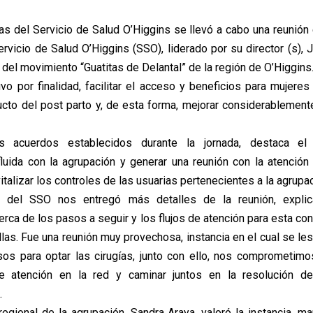
s del Servicio de Salud O’Higgins se llevó a cabo una reunión 
ervicio de Salud O’Higgins (SSO), liderado por su director (s), 
a del movimiento “Guatitas de Delantal” de la región de O’Higgins
uvo por finalidad, facilitar el acceso y beneficios para mujeres
cto del post parto y, de esta forma, mejorar considerablement
s acuerdos establecidos durante la jornada, destaca el
luida con la agrupación y generar una reunión con la atención 
vitalizar los controles de las usuarias pertenecientes a la agrupac
s) del SSO nos entregó más detalles de la reunión, expli
rca de los pasos a seguir y los flujos de atención para esta con
las. Fue una reunión muy provechosa, instancia en el cual se les
os para optar las cirugías, junto con ello, nos comprometimo
e atención en la red y caminar juntos en la resolución d
.
regional de la agrupación, Sandra Araya, valoró la instancia, m