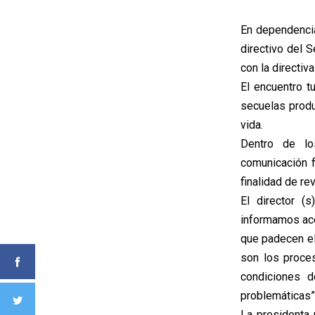
En dependencia
directivo del S
con la directiv
El encuentro t
secuelas produ
vida.
Dentro de lo
comunicación f
finalidad de re
El director (
informamos ace
que padecen el
son los proces
condiciones d
problemáticas”
La presidenta 