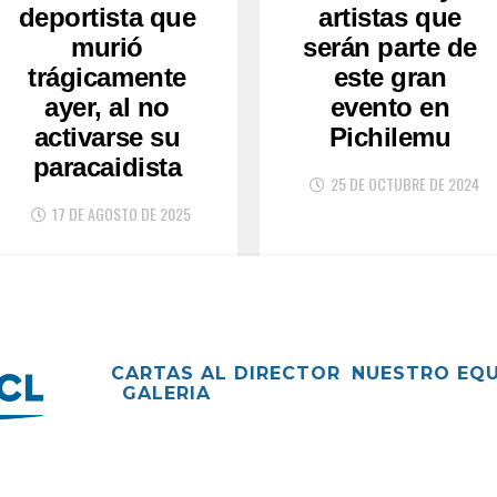
deportista que
artistas que
murió
serán parte de
trágicamente
este gran
ayer, al no
evento en
activarse su
Pichilemu
paracaidista
25 DE OCTUBRE DE 2024
17 DE AGOSTO DE 2025
CARTAS AL DIRECTOR
NUESTRO EQ
GALERIA