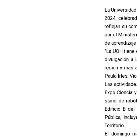
La Universidad
2024, celebrad
reflejan su com
por el Minister
de aprendizaje
"La UOH tiene 
divulgación a 
región y más al
Paula Irles, Vi
Las actividade
Expo Ciencia y
stand de robót
Edificio B de
Pública, inclu
Territorio.
El domingo ma