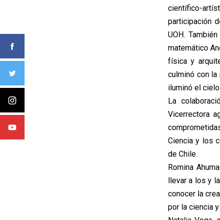
científico-ar
participación 
UOH. También 
matemático And
física y arqui
culminó con la
iluminó el ciel
La colaboraci
Vicerrectora a
comprometidas 
Ciencia y los 
de Chile.
Romina Ahumad
llevar a los y 
conocer la crea
por la ciencia 