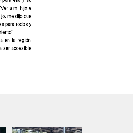
 para ella y su
“Ver a mi hijo e
jo, me dijo que
 es para todos y
iento".
a en la región,
a ser accesible