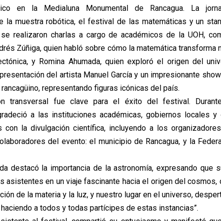
tístico en la Medialuna Monumental de Rancagua. La jorn
de la muestra robótica, el festival de las matemáticas y un st
se realizaron charlas a cargo de académicos de la UOH, com
rés Zúñiga, quien habló sobre cómo la matemática transforma n
tectónica, y Romina Ahumada, quien exploró el origen del univ
 presentación del artista Manuel García y un impresionante sho
o rancagüino, representando figuras icónicas del país.
ón transversal fue clave para el éxito del festival. Durant
gradeció a las instituciones académicas, gobiernos locales y
con la divulgación científica, incluyendo a los organizadores
colaboradores del evento: el municipio de Rancagua, y la Fede
a destacó la importancia de la astronomía, expresando que su
las asistentes en un viaje fascinante hacia el origen del cosmos
ción de la materia y la luz, y nuestro lugar en el universo, desper
y haciendo a todos y todas partícipes de estas instancias”.