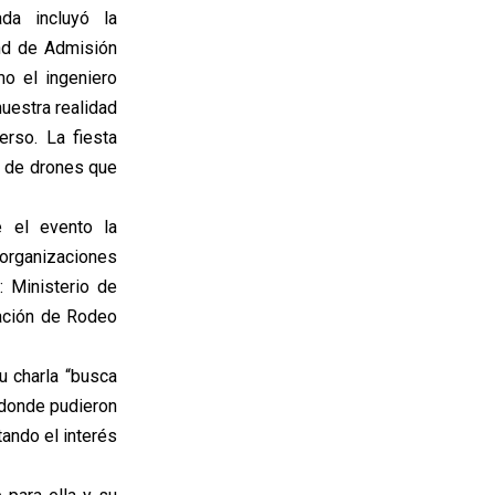
ada incluyó la
and de Admisión
o el ingeniero
uestra realidad
erso. La fiesta
w de drones que
e el evento la
 organizaciones
: Ministerio de
ración de Rodeo
 charla “busca
, donde pudieron
tando el interés