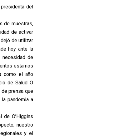
 presidenta del
is de muestras,
idad de activar
dejó de utilizar
nde hoy ante la
a necesidad de
mentos estamos
la como el año
cio de Salud O
o de prensa que
e la pandemia a
l de O’Higgins
specto, nuestro
egionales y el