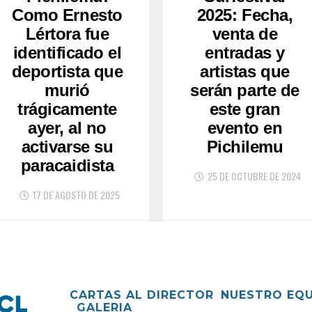
Como Ernesto
2025: Fecha,
Lértora fue
venta de
identificado el
entradas y
deportista que
artistas que
murió
serán parte de
trágicamente
este gran
ayer, al no
evento en
activarse su
Pichilemu
paracaidista
25 DE OCTUBRE DE 2024
17 DE AGOSTO DE 2025
CARTAS AL DIRECTOR
NUESTRO EQ
GALERIA