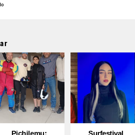
lo
ar
Pichilemu:
Surfestival