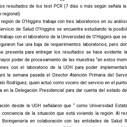
los resultados de los test PCR (7 días o más según señala la
 regional).
 región de O’Higgins trabaja con tres laboratorios en su anális
Servicio de Salud O’Higgins se encuentra estudiando la posibil
rabajo con el laboratorio de la Universidad de O’Higgins que se 
guraron fue una baja de requerimientos laboratorios, pero do
se presenta para entregar los resultados se hace evidente l
 mayor poder de procesamiento de las muestras “en estos mo
ones con el laboratorio de la UOH para poder implementar
uró la semana pasada el Director Atención Primaria del Servi
alo Rodríguez, quien actuó como vocero del servicio en el punt
a en la Delegación Presidencial para dar cuenta del estado d
uación desde la UOH señalaron que “ como Universidad Estata
conciencia de la situación que está viviendo la región. Al re
e Bioingeniería en colaboración con las entidades de Salud R