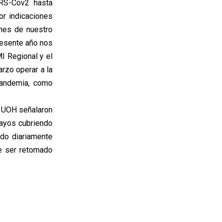
RS-Cov2 hasta
or indicaciones
ones de nuestro
resente año nos
I Regional y el
rzo operar a la
pandemia, como
a UOH señalaron
sayos cubriendo
ndo diariamente
e ser retomado