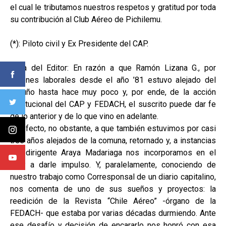
el cual le tributamos nuestros respetos y gratitud por toda
su contribución al Club Aéreo de Pichilemu.
(*): Piloto civil y Ex Presidente del CAP.
Nota del Editor: En razón a que Ramón Lizana G., por
razones laborales desde el año ’81 estuvo alejado del
terruño hasta hace muy poco y, por ende, de la acción
institucional del CAP y FEDACH, el suscrito puede dar fe
de lo anterior y de lo que vino en adelante.
En efecto, no obstante, a que también estuvimos por casi
tres años alejados de la comuna, retornado y, a instancias
del dirigente Araya Madariaga nos incorporamos en el
CAP a darle impulso. Y, paralelamente, conociendo de
nuestro trabajo como Corresponsal de un diario capitalino,
nos comenta de uno de sus sueños y proyectos: la
reedición de la Revista “Chile Aéreo” -órgano de la
FEDACH- que estaba por varias décadas durmiendo. Ante
ese desafío y decisión de encararlo nos honró con esa