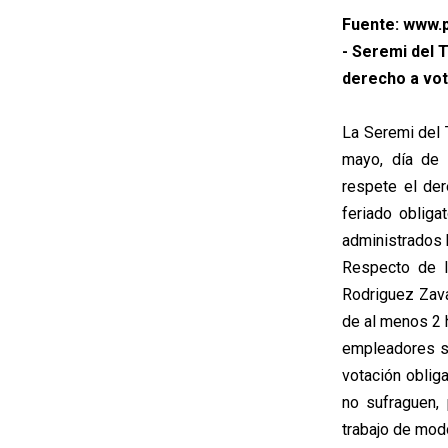
Fuente: www.p
- Seremi del 
derecho a vot
La Seremi del T
mayo, día de 
respete el der
feriado obliga
administrados b
Respecto de l
Rodriguez Zava
de al menos 2 
empleadores si
votación obliga
no sufraguen,
trabajo de modo