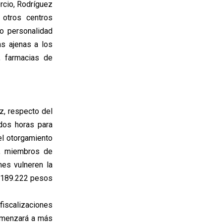
ercio, Rodríguez
 otros centros
o personalidad
s ajenas a los
, farmacias de
ez, respecto del
 dos horas para
el otorgamiento
a, miembros de
nes vulneren la
 $189.222 pesos
fiscalizaciones
 comenzará a más