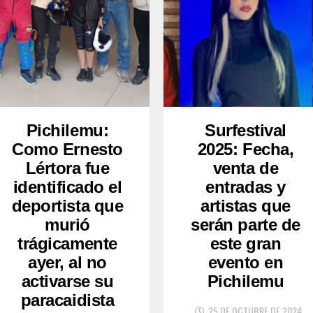
Pichilemu:
Surfestival
Como Ernesto
2025: Fecha,
Lértora fue
venta de
identificado el
entradas y
deportista que
artistas que
murió
serán parte de
trágicamente
este gran
ayer, al no
evento en
activarse su
Pichilemu
paracaidista
25 DE OCTUBRE DE 2024