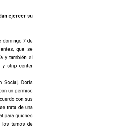
dan ejercer su
ste domingo 7 de
yentes, que se
ía y también el
 y strip center
 Social, Doris
 con un permiso
acuerdo con sus
se trata de una
ral para quienes
 los turnos de