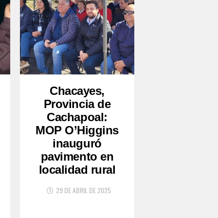
Chacayes,
Provincia de
Cachapoal:
MOP O’Higgins
inauguró
pavimento en
localidad rural
29 DE ABRIL DE 2025