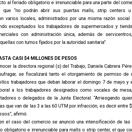
cto al feriado obligatorio e irrenunciable para una parte del com
mó que “no podrán abrir sus puertas malls, strip centers u
on varios locales, administrados por una misma razón social 
dando exceptuados los trabajadores de supermercados y tienda
erciales con administración única, además de servicentros
quellas con turnos fijados por la autoridad sanitaria”.
ASTA CASI $4 MILLONES DE PESOS
ocer la directora regional (s) del Trabajo, Daniela Cabrera Pér
ufragar, se fiscalizará tanto el otorgamiento de permiso de
ellos trabajadores que deban laborar el domingo 7 de mayo y 
boral a los trabajadores designados como vocales de mes
tadores o delegados de la Junta Electoral. “Arriesgando quie
tas que van de las 3 a las 60 UTM por infracción, es decir entre
esos”, afirmó.
en el caso del comercio se anunció una intensificación de las 
o obligatorio e irrenunciable para malls o strip center, el que