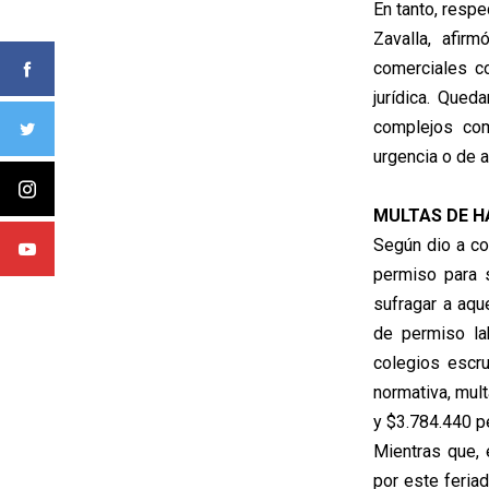
En tanto, respe
Zavalla, afir
comerciales c
jurídica. Que
complejos com
urgencia o de a
MULTAS DE H
Según dio a con
permiso para s
sufragar a aqu
de permiso la
colegios escru
normativa, mul
y $3.784.440 p
Mientras que, 
por este feriad