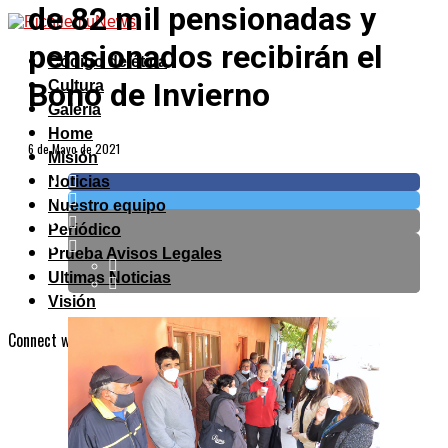
de 82 mil pensionadas y
pensionados recibirán el
Código de ética
Bono de Invierno
Cultura
Galeria
Home
6 de Mayo de 2021
Misión
Noticias
Nuestro equipo
Periódico
Prueba Avisos Legales
Ultimas Noticias
Visión
Connect with us