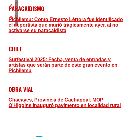
PARACAIDISMO
Pichilemu: Como Ernesto Lértora fue identificado
el deportista que murió trágicamente ayer, al no
activarse su paracaidista
CHILE
Surfestival 2025: Fecha, venta de entradas y
artistas que serán parte de este gran evento en
Pichilemu
OBRA VIAL
Chacayes, Provincia de Cachapoal: MOP
O’Higgins inauguró pavimento en localidad rural