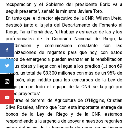
recuperación y el Gobierno del presidente Boric va a
seguir presente”, señaló la ministra Javiera Toro.
En tanto que, el director ejecutivo de la CNR, Wilson Ureta,
destacó junto a la jefa del Departamento de Fomento al
Riego, Tania Fernández, “el trabajo y esfuerzo de las y los
profesionales de la Comisión Nacional de Riego, la
coordinación y comunicación constante con las
organizaciones de regantes para que hoy, con estos
bonos de emergencia, puedan avanzar en la rehabilitación
de sus obras y llegar con el agua a los predios (…) son 69
bonos, un total de $3.300 millones con más de un 95% de
admisión, algo inédito para los concursos de la Ley de
Riego porque todo el equipo de la CNR se la jugó por
estos proyectos”.
Mientras el Seremi de Agricultura de O’Higgins, Cristian
Silva Rosales, afirmó que “con esta importante entrega de
bonos de la Ley de Riego y de la CNR, estamos
respondiendo a la urgencia de apoyar a nuestros regantes
antes del inicio de la temporada de riego, en un tiempo