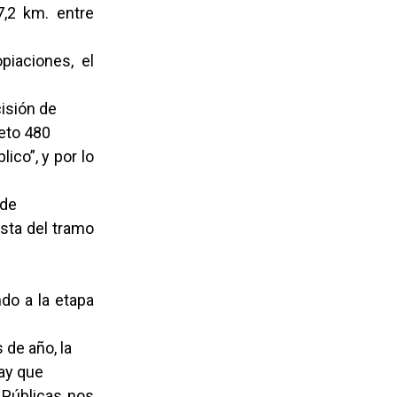
7,2 km. entre
piaciones, el
cisión de
reto 480
ico”, y por lo
 de
sta del tramo
do a la etapa
 de año, la
Hay que
 Públicas nos