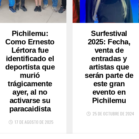
Pichilemu:
Surfestival
Como Ernesto
2025: Fecha,
Lértora fue
venta de
identificado el
entradas y
deportista que
artistas que
murió
serán parte de
trágicamente
este gran
ayer, al no
evento en
activarse su
Pichilemu
paracaidista
25 DE OCTUBRE DE 2024
17 DE AGOSTO DE 2025