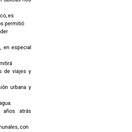
co, es
os permitió
oder
e, en especial
mitirá
s de viajes y
sión urbana y
agua.
 años atrás
munales, con