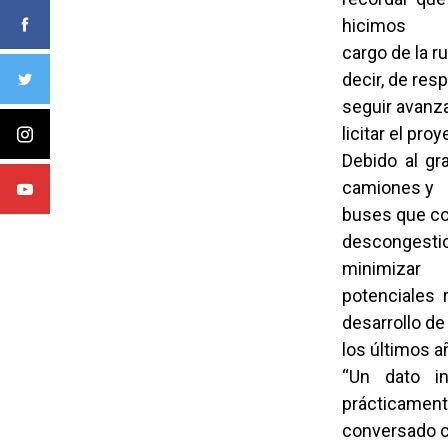
hicimos
cargo de la r
decir, de res
seguir avanza
licitar el proy
Debido al gra
camiones y
buses que con
descongestio
minimizar
potenciales 
desarrollo de
los últimos 
“Un dato i
prácticament
conversado c