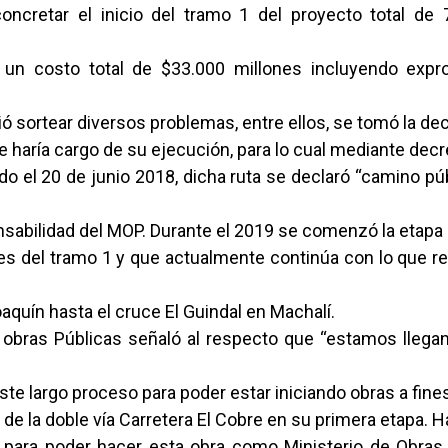
oncretar el inicio del tramo 1 del proyecto total de 
 un costo total de $33.000 millones incluyendo expro
ó sortear diversos problemas, entre ellos, se tomó la de
 haría cargo de su ejecución, para lo cual mediante dec
do el 20 de junio 2018, dicha ruta se declaró “camino públ
nsabilidad del MOP. Durante el 2019 se comenzó la etapa
es del tramo 1 y que actualmente continúa con lo que re
quín hasta el cruce El Guindal en Machalí.
 obras Públicas señaló al respecto que “estamos llegan
ste largo proceso para poder estar iniciando obras a fines
de la doble vía Carretera El Cobre en su primera etapa. 
 para poder hacer esta obra como Ministerio de Obras