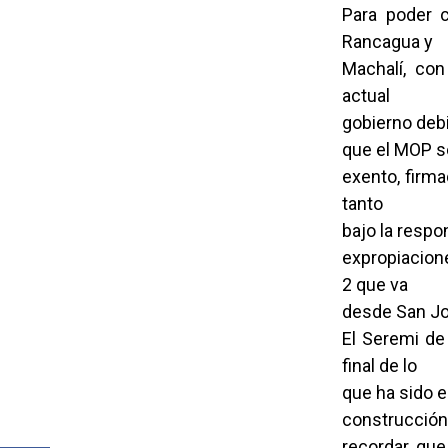
Para poder c
Rancagua y
Machalí, con
actual
gobierno debi
que el MOP se
exento, firma
tanto
bajo la respo
expropiacion
2 que va
desde San Joa
El Seremi de
final de lo
que ha sido e
construcción 
recordar que