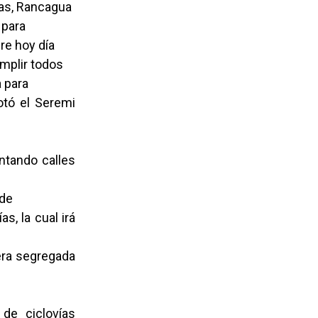
as, Rancagua
 para
re hoy día
umplir todos
 para
cotó el Seremi
ntando calles
 de
, la cual irá
era segregada
de ciclovías