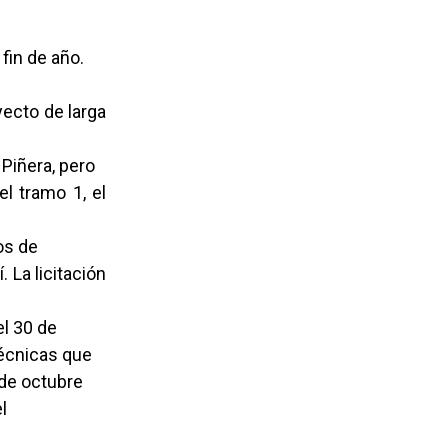
fin de año.
yecto de larga
 Piñera, pero
el tramo 1, el
os de
 La licitación
el 30 de
técnicas que
 de octubre
l