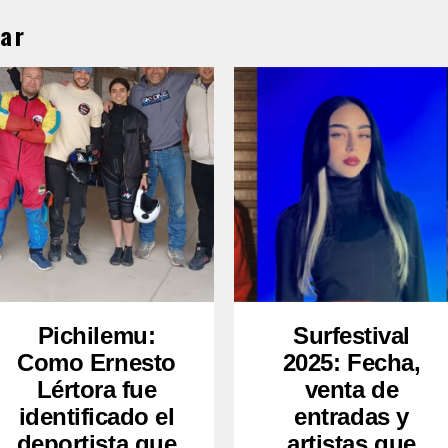
ar
Pichilemu:
Surfestival
Como Ernesto
2025: Fecha,
Lértora fue
venta de
identificado el
entradas y
deportista que
artistas que