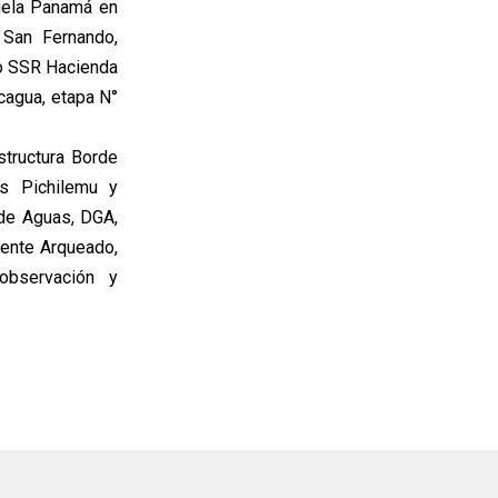
juela Panamá en
 San Fernando,
o SSR Hacienda
cagua, etapa N°
structura Borde
es Pichilemu y
 de Aguas, DGA,
uente Arqueado,
observación y