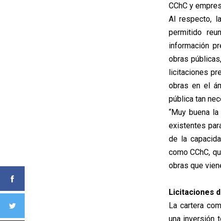
CChC y empres
Al respecto, 
permitido reu
información pr
obras públicas
licitaciones p
obras en el ám
pública tan nec
“Muy buena la 
existentes par
de la capacid
como CChC, que
obras que vien
Licitaciones 
La cartera com
una inversión 