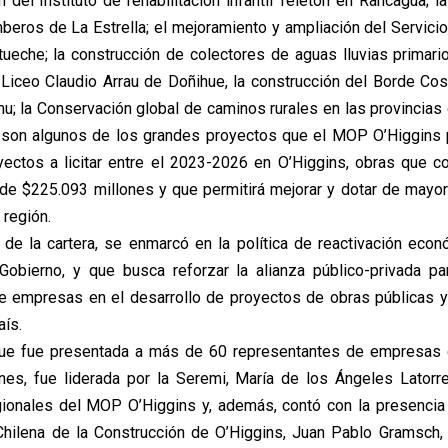
 del Instituto de rehabilitación infantil Teletón en Rancagua; l
beros de La Estrella; el mejoramiento y ampliación del Servicio 
itueche; la construcción de colectores de aguas lluvias primari
 Liceo Claudio Arrau de Doñihue, la construcción del Borde Co
emu; la Conservación global de caminos rurales en las provincias
, son algunos de los grandes proyectos que el MOP O’Higgins 
yectos a licitar entre el 2023-2026 en O’Higgins, obras que c
l de $225.093 millones y que permitirá mejorar y dotar de mayor 
 región.
 de la cartera, se enmarcó en la política de reactivación eco
Gobierno, y que busca reforzar la alianza público-privada par
de empresas en el desarrollo de proyectos de obras públicas 
aís.
 que fue presentada a más de 60 representantes de empresas c
nes, fue liderada por la Seremi, María de los Ángeles Latorre
ionales del MOP O’Higgins y, además, contó con la presencia
hilena de la Construcción de O’Higgins, Juan Pablo Gramsch,