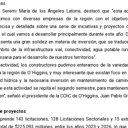
as.
la Seremi María de los Ángeles Latorre, destacó que “esta ac
nirnos con diversas empresas de la región con el objetivo
ecisa y detallada sobre una serie de iniciativas y proyectos 
, el cual vamos a desarrollar principalmente durante este año. D
resenta una gran solidez en materia de inversión, que se traduc
bito de la infraestructura vial, conectividad, agua potable rura
esaria para el desarrollo de nuestros territorios”.
actividad, los constructores pudimos enterarnos de la varied
a la región de O´Higgins, y muy interesante que existan foco en 
ad hídrica y la necesaria inversión en mantenimiento de cami
 esta actividad se repita el segundo semestre, para mantenerno
en", señaló el presidente de la CChC de O’Higgins, Juan Pablo G
de proyectos
prende 143 licitaciones, 128 Licitaciones Sectoriales y 15 extr
total de $225.093 millones, entre los años 2023 y 2026, lo que 