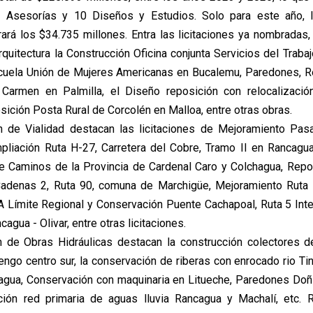
 Asesorías y 10 Diseños y Estudios. Solo para este año, l
erará los $34.735 millones. Entra las licitaciones ya nombradas,
quitectura la Construcción Oficina conjunta Servicios del Traba
cuela Unión de Mujeres Americanas en Bucalemu, Paredones, Re
Carmen en Palmilla, el Diseño reposición con relocalizació
sición Posta Rural de Corcolén en Malloa, entre otras obras.
ón de Vialidad destacan las licitaciones de Mejoramiento Pas
pliación Ruta H-27, Carretera del Cobre, Tramo II en Rancagu
e Caminos de la Provincia de Cardenal Caro y Colchagua, Rep
adenas 2, Ruta 90, comuna de Marchigüe, Mejoramiento Ruta 
 Límite Regional y Conservación Puente Cachapoal, Ruta 5 Inte
gua - Olivar, entre otras licitaciones.
n de Obras Hidráulicas destacan la construcción colectores d
ngo centro sur, la conservación de riberas con enrocado rio Tin
agua, Conservación con maquinaria en Litueche, Paredones Doñih
ción red primaria de aguas lluvia Rancagua y Machalí, etc. 