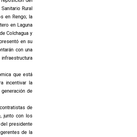
a reposición del
Sanitario Rural
os en Rengo; la
stero en Laguna
 de Colchagua y
presentó en su
ontarán con una
infraestructura
nómica que está
a incentivar la
y generación de
ontratistas de
, junto con los
 del presidente
 gerentes de la