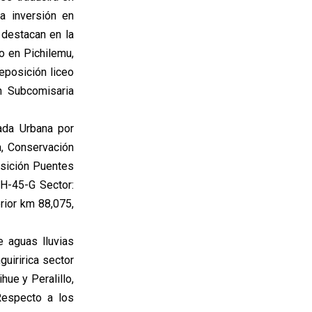
a inversión en
 destacan en la
jo en Pichilemu,
posición liceo
n Subcomisaria
ada Urbana por
a, Conservación
osición Puentes
H-45-G Sector:
rior km 88,075,
e aguas lluvias
guiririca sector
ue y Peralillo,
Respecto a los