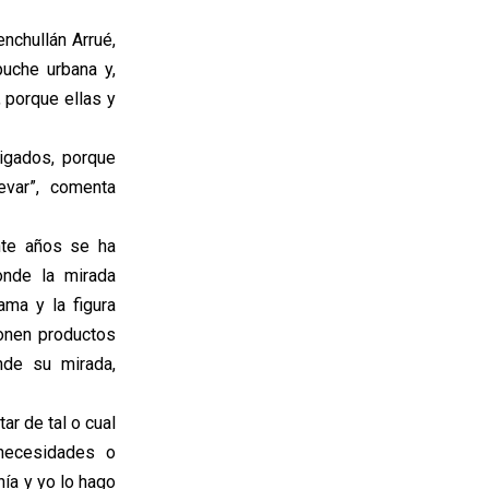
nchullán Arrué,
puche urbana y,
 porque ellas y
igados, porque
evar”, comenta
nte años se ha
onde la mirada
ma y la figura
ponen productos
nde su mirada,
r de tal o cual
 necesidades o
ía y yo lo hago