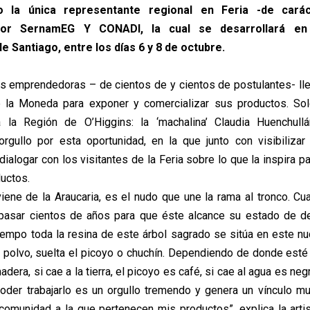
 la única representante regional en Feria -de carác
por SernamEG Y CONADI, la cual se desarrollará en
e Santiago, entre los días 6 y 8 de octubre.
s emprendedoras – de cientos de y cientos de postulantes- ll
e la Moneda para exponer y comercializar sus productos. Sol
a la Región de O’Higgins: la ‘machalina’ Claudia Huenchullá
rgullo por esta oportunidad, en la que junto con visibiliza
ialogar con los visitantes de la Feria sobre lo que la inspira p
uctos.
viene de la Araucaria, es el nudo que une la rama al tronco. C
pasar cientos de años para que éste alcance su estado de d
iempo toda la resina de este árbol sagrado se sitúa en este n
l polvo, suelta el picoyo o chuchín. Dependiendo de donde esté 
adera, si cae a la tierra, el picoyo es café, si cae al agua es neg
poder trabajarlo es un orgullo tremendo y genera un vínculo mu
a comunidad a la que pertenecen mis productos”, explica la artis