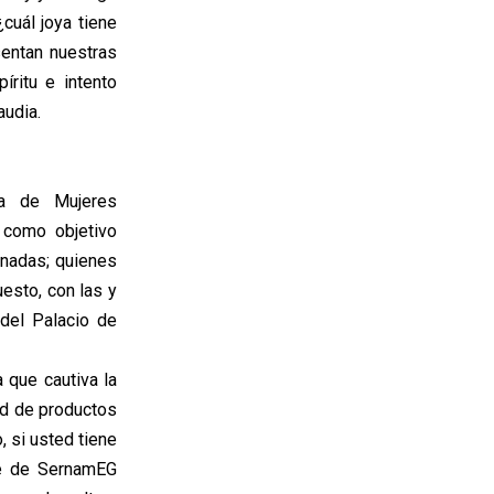
cuál joya tiene
entan nuestras
íritu e intento
audia.
ia de Mujeres
 como objetivo
onadas; quienes
esto, con las y
del Palacio de
 que cautiva la
ad de productos
, si usted tiene
te de SernamEG