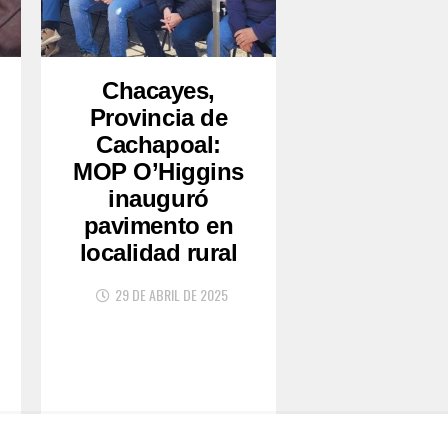
Chacayes,
Provincia de
Cachapoal:
MOP O’Higgins
inauguró
pavimento en
localidad rural
29 DE ABRIL DE 2025