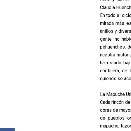
Claudia Huench
En todo el cicl
mirada más esp
anillos y dive
gente, no habl
pehuenches, d
nuestra histor
ha estado bajo
cordillera, de
quienes se acer
La Mapuche Urb
Cada rincón de 
obras de mayor
de pueblos or
mapuche, tazon