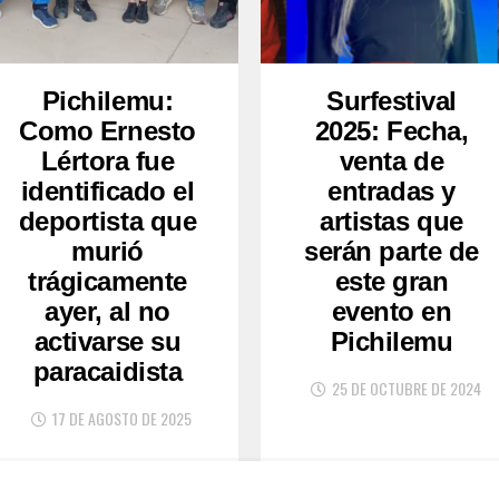
Pichilemu:
Surfestival
Como Ernesto
2025: Fecha,
Lértora fue
venta de
identificado el
entradas y
deportista que
artistas que
murió
serán parte de
trágicamente
este gran
ayer, al no
evento en
activarse su
Pichilemu
paracaidista
25 DE OCTUBRE DE 2024
17 DE AGOSTO DE 2025