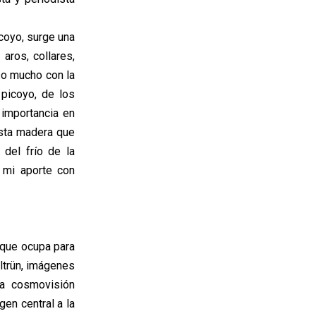
icoyo, surge una
aros, collares,
so mucho con la
 picoyo, de los
importancia en
esta madera que
 del frío de la
s mi aporte con
r que ocupa para
ltrün, imágenes
la cosmovisión
en central a la