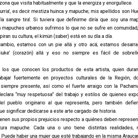
 zona que visita habitualmente y que la energiza y enorgullece.
urria’, es decir mestiza huinca y mapuche; mis apellidos son Hue
la sangre tira’. Si tuviera que definirme diría que soy una ma
s mapuches urbanos sufrimos lo que no se sufre en comunidad,
piran su cultura, el kimün (saber) está en su día a día.
cambio, estamos con un pie allá y otro acá; estamos desarra
iuke’ (corazón) allá y eso no siempre es fácil de sobrell
los que conocen los productos de esta artista, quien dura
abajar fuertemente en proyectos culturales de la Región, d
siempre presente, así como el fuerte arraigo con la Pachama
eclara “muy respetuosa” del trabajo y estilos de quienes ex
 del pueblo originario al que representa, pero también defie
ue significar dedicarse a este arte cargado de historia.
ienen sus propios prejuicios respecto a quiénes deben representa
tura mapuche. Cada una o uno tiene distintas realidades,
 Puede haber una mujer que esté trabajando en la misma Araucan