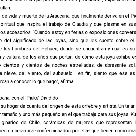
ullán.
o de vida y muerte de la Araucaria, que finalmente deriva en el P
iritual que inspira el trabajo de Claudia y que plasma en sus 
rsos accesorios. “Cuando estoy en ferias o exposiciones conver
o del significado de las joyas, sino que les cuento sobre el
e los hombres del Pehuén, dónde se encuentran y cuál es su 
ia y cultura; de los años que portan, de cómo esta joya exhibe 
 cientos y cientos de noches estrelladas, de abrasante sol,
 la nieve, del viento, del subsuelo… en fin, siento que ese e
can a conocer lo que hago”, afirma.
ana, con el ‘Piuke’ Dividido
su hogar da cuenta del origen de esta orfebre y artista. Un tela
 tamaño y uno más pequeño en el que trabaja para sus joyas. Ku
iginarios de Chile, cerámicas de mujeres que representan 
es en cerámica -confeccionados por ella- que tienen como imag