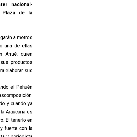
ter nacional-
 Plaza de la
egarán a metros
o una de ellas
n Arrué; quien
r sus productos
ara elaborar sus
uando el Pehuén
escomposición.
udo y cuando ya
la Araucaria es
ro. El tenerlo en
y fuerte con la
ta y periodista