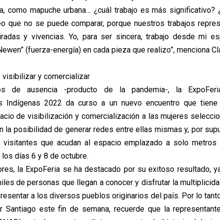
, como mapuche urbana… ¿cuál trabajo es más significativo? ¿
eo que no se puede comparar, porque nuestros trabajos repres
radas y vivencias. Yo, para ser sincera, trabajo desde mi esp
Newen” (fuerza-energía) en cada pieza que realizo”, menciona Cl
visibilizar y comercializar
s de ausencia -producto de la pandemia-, la ExpoFer
 Indígenas 2022 da curso a un nuevo encuentro que tiene
acio de visibilización y comercialización a las mujeres selecci
n la posibilidad de generar redes entre ellas mismas y, por supu
s visitantes que acudan al espacio emplazado a solo metros 
 los días 6 y 8 de octubre.
ores, la ExpoFeria se ha destacado por su exitoso resultado, ya
iles de personas que llegan a conocer y disfrutar la multiplicid
esentar a los diversos pueblos originarios del país. Por lo tanto
ar Santiago este fin de semana, recuerde que la representan