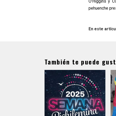
O’Higgins y CO
pehuenche pres
En este artícu
También te puede gust