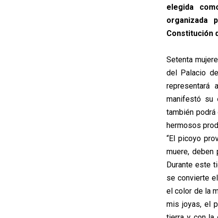
elegida como
organizada 
Constitución d
Setenta mujere
del Palacio d
representará 
manifestó su o
también podrá d
hermosos prod
“El picoyo pro
muere, deben 
Durante este t
se convierte e
el color de la m
mis joyas, el 
tierra y con l