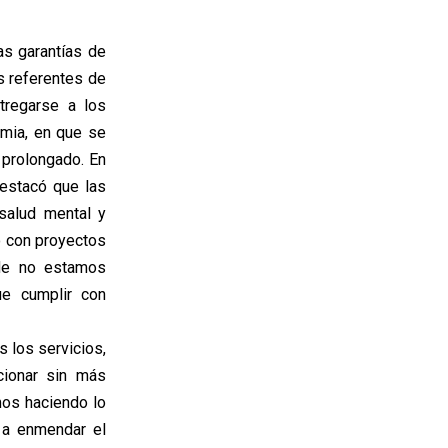
as garantías de
s referentes de
tregarse a los
emia, en que se
 prolongado. En
destacó que las
 salud mental y
o con proyectos
nde no estamos
e cumplir con
 los servicios,
ionar sin más
mos haciendo lo
 a enmendar el