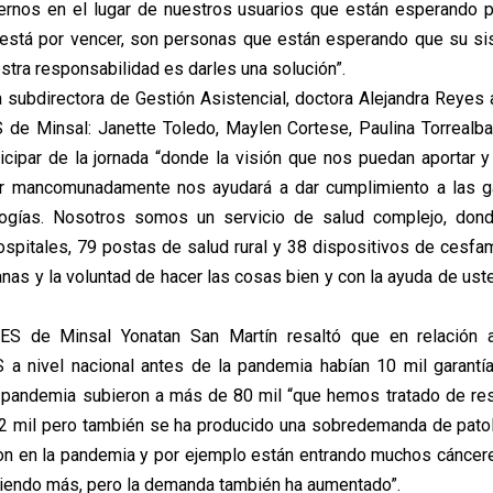
rnos en el lugar de nuestros usuarios que están esperando p
 está por vencer, son personas que están esperando que su si
stra responsabilidad es darles una solución”.
la subdirectora de Gestión Asistencial, doctora Alejandra Reyes 
 de Minsal: Janette Toledo, Maylen Cortese, Paulina Torrealb
ticipar de la jornada “donde la visión que nos puedan aportar y
 mancomunadamente nos ayudará a dar cumplimiento a las ga
ologías. Nosotros somos un servicio de salud complejo, do
spitales, 79 postas de salud rural y 38 dispositivos de cesfa
nas y la voluntad de hacer las cosas bien y con la ayuda de u
GES de Minsal Yonatan San Martín resaltó que en relación a
 a nivel nacional antes de la pandemia habían 10 mil garantí
pandemia subieron a más de 80 mil “que hemos tratado de res
72 mil pero también se ha producido una sobredemanda de pato
on en la pandemia y por ejemplo están entrando muchos cánce
iendo más, pero la demanda también ha aumentado”.