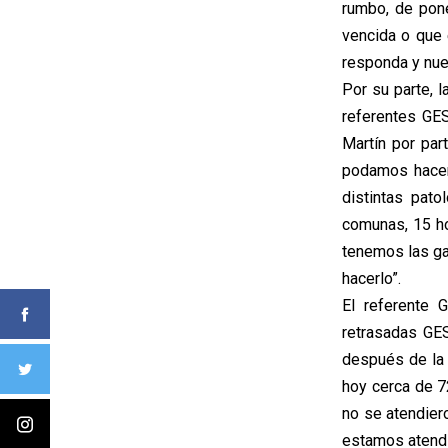
rumbo, de pone
vencida o que
responda y nue
Por su parte, 
referentes GES
Martín por par
podamos hacer
distintas pat
comunas, 15 ho
tenemos las ga
hacerlo”.
El referente 
retrasadas GES
después de la 
hoy cerca de 
no se atendier
estamos atend