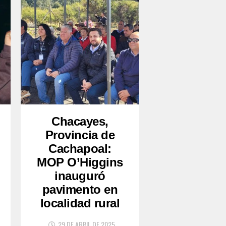
Chacayes,
Provincia de
Cachapoal:
MOP O’Higgins
inauguró
pavimento en
localidad rural
29 DE ABRIL DE 2025