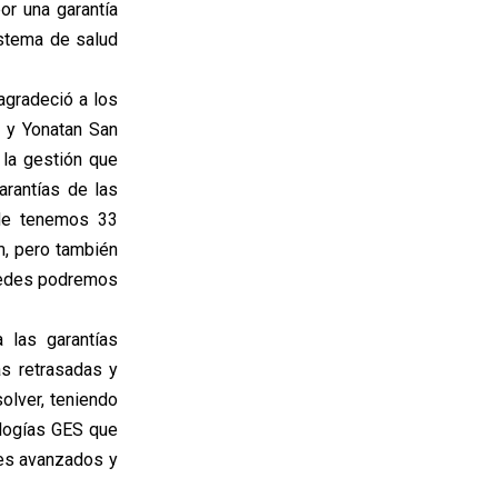
or una garantía
stema de salud
agradeció a los
a y Yonatan San
 la gestión que
rantías de las
nde tenemos 33
m, pero también
stedes podremos
 las garantías
as retrasadas y
olver, teniendo
logías GES que
res avanzados y