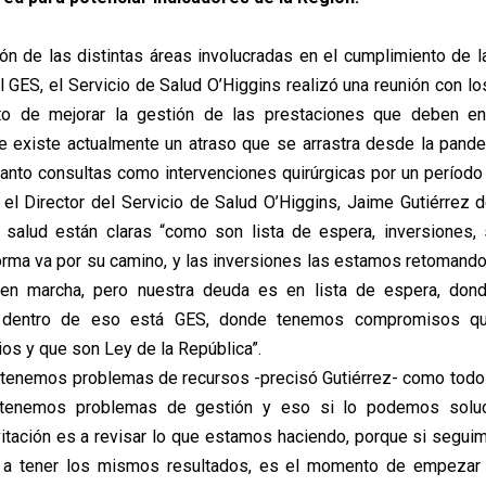
ión de las distintas áreas involucradas en el cumplimiento de l
l GES, el Servicio de Salud O’Higgins realizó una reunión con lo
to de mejorar la gestión de las prestaciones que deben en
e existe actualmente un atraso que se arrastra desde la pand
anto consultas como intervenciones quirúrgicas por un período
, el Director del Servicio de Salud O’Higgins, Jaime Gutiérrez 
 salud están claras “como son lista de espera, inversiones,
forma va por su camino, y las inversiones las estamos retomand
en marcha, pero nuestra deuda es en lista de espera, do
 dentro de eso está GES, donde tenemos compromisos qu
ios y que son Ley de la República”.
enemos problemas de recursos -precisó Gutiérrez- como todos
 tenemos problemas de gestión y eso si lo podemos soluc
nvitación es a revisar lo que estamos haciendo, porque si segui
 tener los mismos resultados, es el momento de empezar