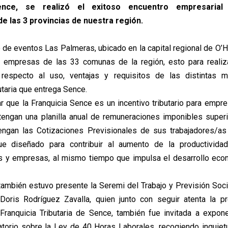
Sence, se realizó el exitoso encuentro empresarial
e las 3 provincias de nuestra región.
 de eventos Las Palmeras, ubicado en la capital regional de O’H
 empresas de las 33 comunas de la región, esto para realiza
 respecto al uso, ventajas y requisitos de las distintas 
utaria que entrega Sence.
 que la Franquicia Sence es un incentivo tributario para empr
tengan una planilla anual de remuneraciones imponibles supe
engan las Cotizaciones Previsionales de sus trabajadores/as
fue diseñado para contribuir al aumento de la productivida
s y empresas, al mismo tiempo que impulsa el desarrollo eco
 también estuvo presente la Seremi del Trabajo y Previsión Soci
Doris Rodríguez Zavalla, quien junto con seguir atenta la p
ranquicia Tributaria de Sence, también fue invitada a expone
torio sobre la Ley de 40 Horas Laborales, recogiendo inquie