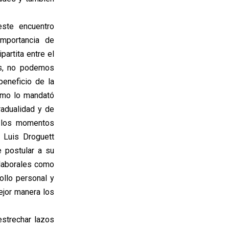
este encuentro
importancia de
artita entre el
ás, no podemos
eneficio de la
como lo mandató
radualidad y de
e los momentos
 Luis Droguett
 postular a su
laborales como
ollo personal y
ejor manera los
estrechar lazos