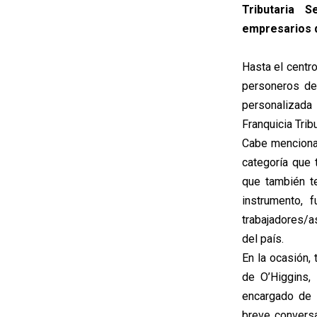
Tributaria 
empresarios d
Hasta el centro
personeros de
personalizada
Franquicia Trib
Cabe mencionar
categoría que 
que también t
instrumento, 
trabajadores/a
del país.
En la ocasión,
de O’Higgins, 
encargado de F
breve conversa