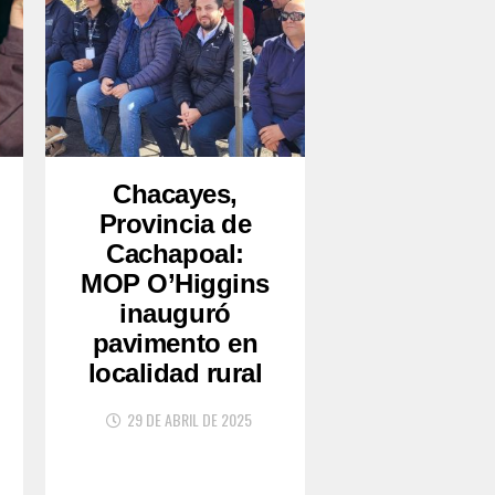
Chacayes,
Provincia de
Cachapoal:
MOP O’Higgins
inauguró
pavimento en
localidad rural
29 DE ABRIL DE 2025