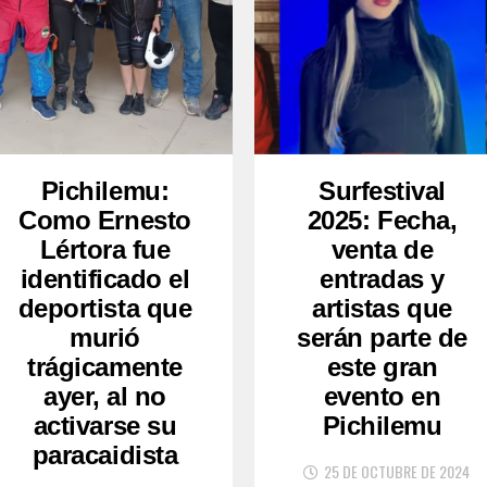
Pichilemu:
Surfestival
Como Ernesto
2025: Fecha,
Lértora fue
venta de
identificado el
entradas y
deportista que
artistas que
murió
serán parte de
trágicamente
este gran
ayer, al no
evento en
activarse su
Pichilemu
paracaidista
25 DE OCTUBRE DE 2024