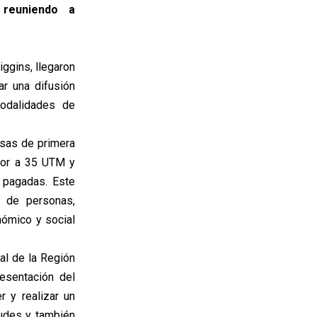
 reuniendo a
iggins, llegaron
r una difusión
modalidades de
esas de primera
rior a 35 UTM y
 pagadas. Este
d de personas,
nómico y social
al de la Región
resentación del
r y realizar un
tudes y también