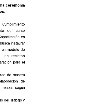
tima ceremonia
os.
e Cumplimiento
nte del curso
apacitación en
busca instaurar
te un modelo de
e los recintos
ración para el
urso de manera
elaboración de
r masas, según
io del Trabajo y