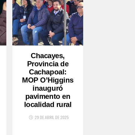
Chacayes,
Provincia de
Cachapoal:
MOP O’Higgins
inauguró
pavimento en
localidad rural
29 DE ABRIL DE 2025