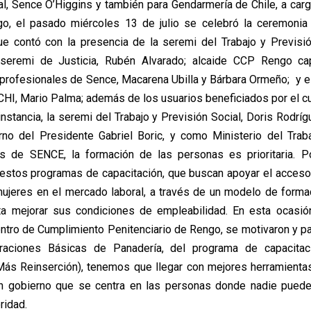
al, Sence O’Higgins y también para Gendarmería de Chile, a carg
go, el pasado miércoles 13 de julio se celebró la ceremonia
ue contó con la presencia de la seremi del Trabajo y Previsió
 seremi de Justicia, Rubén Alvarado; alcaide CCP Rengo c
profesionales de Sence, Macarena Ubilla y Bárbara Ormeño; y e
I, Mario Palma; además de los usuarios beneficiados por el cu
nstancia, la seremi del Trabajo y Previsión Social, Doris Rodríg
rno del Presidente Gabriel Boric, y como Ministerio del Trab
és de SENCE, la formación de las personas es prioritaria. P
estos programas de capacitación, que buscan apoyar el acceso
ujeres en el mercado laboral, a través de un modelo de formac
ta mejorar sus condiciones de empleabilidad. En esta ocas
entro de Cumplimiento Penitenciario de Rengo, se motivaron y par
aciones Básicas de Panadería, del programa de capacitac
ás Reinserción), tenemos que llegar con mejores herramienta
un gobierno que se centra en las personas donde nadie puede 
ridad.