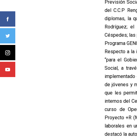
Previsión Soci
del C.C.P Ren
diplomas, la q
Rodríguez; el
Céspedes; las 
Programa GENCH
Respecto a la i
“para el Gobie
Social, a trav
implementado 
de jóvenes y m
que les permi
internos del C
curso de Oper
Proyecto +R (M
laborales en 
destacó la auto