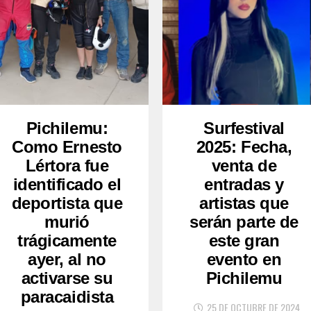
Pichilemu:
Surfestival
Como Ernesto
2025: Fecha,
Lértora fue
venta de
identificado el
entradas y
deportista que
artistas que
murió
serán parte de
trágicamente
este gran
ayer, al no
evento en
activarse su
Pichilemu
paracaidista
25 DE OCTUBRE DE 2024