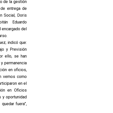
o de la gestión
 de entrega de
n Social, Doris
apitán Eduardo
l encargado del
rso.
uez; indicó que:
ajo y Previsión
or ello, se han
 y permanencia
ión en oficios,
ión vemos como
ticiparon en el
ión en Oficios
s y oportunidad
quedar fuera”,