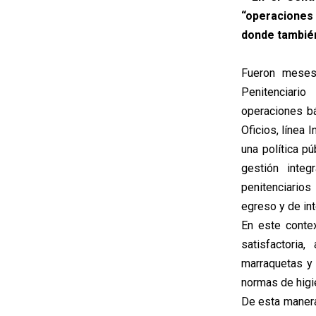
“operaciones 
donde también
Fueron meses 
Penitenciari
operaciones b
Oficios, línea
una política p
gestión integ
penitenciario
egreso y de in
En este conte
satisfactoria
marraquetas y
normas de higi
De esta manera 