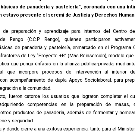
básicas de panadería y pastelería”, coronada con una ín
 estuvo presente el seremi de Justicia y Derechos Human
de preparación y aprendizaje para internos del Centro d
o de Rengo (C.C.P Rengo), quienes participaron activame
ásicas de panadería y pastelería, enmarcado en el Programa C
 Infractores de Ley “Proyecto +R” (Más Reinserción), modelo que 
ública que ponga énfasis en la alianza pública-privada, median
ral que incorpore procesos de intervención al interior d
s con acompañamiento de dupla Apoyo Sociolaboral, para prepa
tegración a la comunidad.
xto, fueron catorce los usuarios que lograron completar el c
, adquiriendo competencias en la preparación de masas, 
 otros productos de panadería, además de fermentar y hornea
ene y seguridad.
y dando cierre a una exitosa experiencia, tanto para el Minister