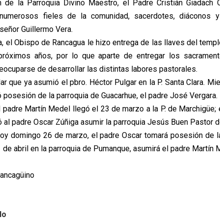
de la Parroquia Divino Maestro, el Padre Cristián Giadach Ca
numerosos fieles de la comunidad, sacerdotes, diáconos 
eñor Guillermo Vera.
a, el Obispo de Rancagua le hizo entrega de las llaves del templ
próximos años, por lo que aparte de entregar los sacrament
ocuparse de desarrollar las distintas labores pastorales.
r que ya asumió el pbro. Héctor Pulgar en la P. Santa Clara. Mi
 posesión de la parroquia de Guacarhue, el padre José Vergara.
l padre Martín Medel llegó el 23 de marzo a la P. de Marchigüe;
ó al padre Oscar Zúñiga asumir la parroquia Jesús Buen Pastor d
oy domingo 26 de marzo, el padre Oscar tomará posesión de la
 1 de abril en la parroquia de Pumanque, asumirá el padre Martín 
Rancagüino
lo