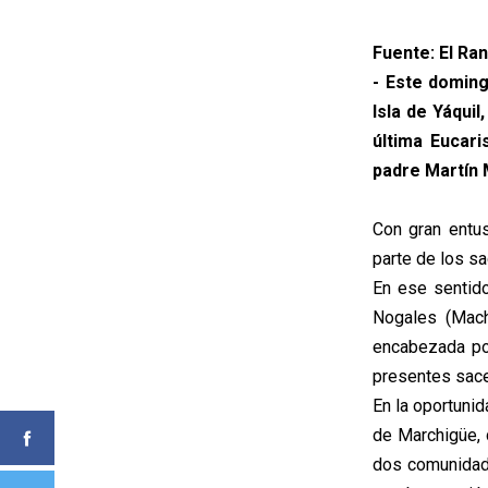
Fuente: El Ra
- Este doming
Isla de Yáqui
última Eucari
padre Martín 
Con gran entu
parte de los s
En ese sentido
Nogales (Mach
encabezada por
presentes sace
En la oportunid
de Marchigüe, 
dos comunidade