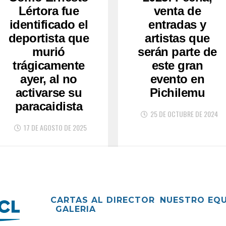
Lértora fue
venta de
identificado el
entradas y
deportista que
artistas que
murió
serán parte de
trágicamente
este gran
ayer, al no
evento en
activarse su
Pichilemu
paracaidista
25 DE OCTUBRE DE 2024
17 DE AGOSTO DE 2025
CARTAS AL DIRECTOR
NUESTRO EQ
GALERIA