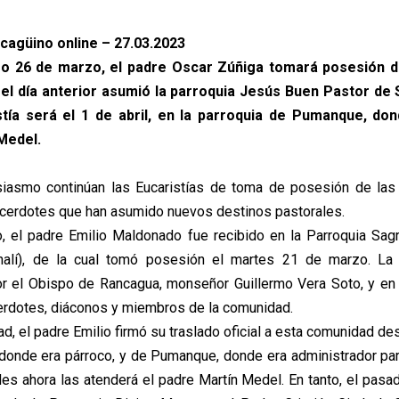
ncagüino online – 27.03.2023
o 26 de marzo, el padre Oscar Zúñiga tomará posesión d
l, el día anterior asumió la parroquia Jesús Buen Pastor de 
stía será el 1 de abril, en la parroquia de Pumanque, do
Medel.
siasmo continúan las Eucaristías de toma de posesión de las 
acerdotes que han asumido nuevos destinos pastorales.
, el padre Emilio Maldonado fue recibido en la Parroquia Sag
alí), de la cual tomó posesión el martes 21 de marzo. La
 el Obispo de Rancagua, monseñor Guillermo Vera Soto, y en 
rdotes, diáconos y miembros de la comunidad.
ad, el padre Emilio firmó su traslado oficial a esta comunidad de
donde era párroco, y de Pumanque, donde era administrador par
s ahora las atenderá el padre Martín Medel. En tanto, el pas