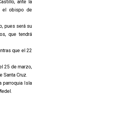
stillo, ante la
y el obispo de
o, pues será su
os, que tendrá
entras que el 22
 el 25 de marzo,
e Santa Cruz.
 parroquia Isla
Medel.