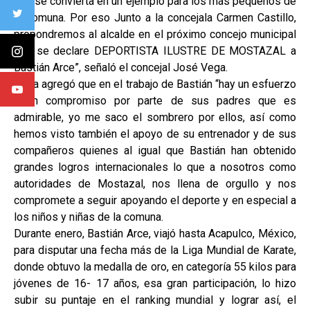
que se convierta en un ejemplo para los más pequeños de
la comuna. Por eso Junto a la concejala Carmen Castillo,
propondremos al alcalde en el próximo concejo municipal
que se declare DEPORTISTA ILUSTRE DE MOSTAZAL a
Bastián Arce”, señaló el concejal José Vega.
Vega agregó que en el trabajo de Bastián “hay un esfuerzo
y un compromiso por parte de sus padres que es
admirable, yo me saco el sombrero por ellos, así como
hemos visto también el apoyo de su entrenador y de sus
compañeros quienes al igual que Bastián han obtenido
grandes logros internacionales lo que a nosotros como
autoridades de Mostazal, nos llena de orgullo y nos
compromete a seguir apoyando el deporte y en especial a
los niños y niñas de la comuna.
Durante enero, Bastián Arce, viajó hasta Acapulco, México,
para disputar una fecha más de la Liga Mundial de Karate,
donde obtuvo la medalla de oro, en categoría 55 kilos para
jóvenes de 16- 17 años, esa gran participación, lo hizo
subir su puntaje en el ranking mundial y lograr así, el