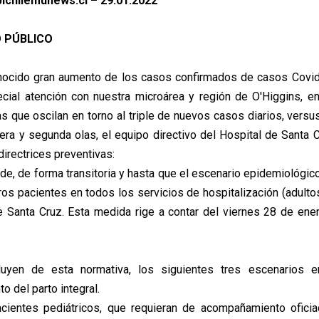
ichilemunews.cl – 29.01.2022
 PÚBLICO
ocido gran aumento de los casos confirmados de casos Covid
cial atención con nuestra microárea y región de O'Higgins, 
as que oscilan en torno al triple de nuevos casos diarios, vers
mera y segunda olas, el equipo directivo del Hospital de Santa 
directrices preventivas:
e, de forma transitoria y hasta que el escenario epidemiológico 
ros pacientes en todos los servicios de hospitalización (adulto
e Santa Cruz. Esta medida rige a contar del viernes 28 de ene
en de esta normativa, los siguientes tres escenarios en 
 del parto integral.
acientes pediátricos, que requieran de acompañamiento ofici