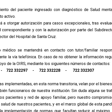
ento del paciente ingresado con diagnóstico de Salud mental
o activo.
á a otorgar autorización para casos excepcionales, tras evalua
d correspondiente y con la autorización por parte del Subdirec
ector del Hospital de Santa Cruz.
 médico se mantendrá en contacto con tutor/familiar respo
nte la vía telefónica. En caso de no obtener la información reg
oyo de la OIRS, mediante los siguientes números de contactos:
 - 722 332297 - 722 332228 - 722 332307
s implementadas, en esta norma transitoria, velan por el bienes
ién funcionarios de nuestra institución. Sin duda alguna se trat
los pacientes y red de apoyo familiar, pero nuestro compromi
a salud de nuestros pacientes, y en el marco global de esta pand
 la implementación de normas que facultan reducir al máximo 