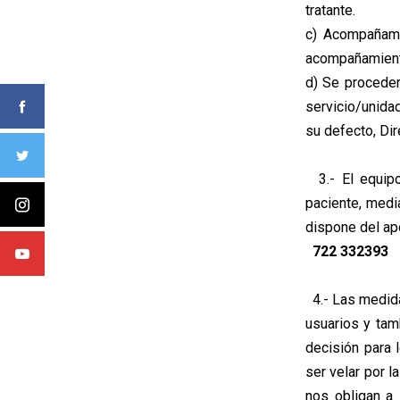
tratante.
c) Acompañami
acompañamient
d) Se proceder
servicio/unida
su defecto, Dir
3.- El equipo
paciente, media
dispone del ap
722 332393
4.- Las medida
usuarios y tamb
decisión para 
ser velar por l
nos obligan a