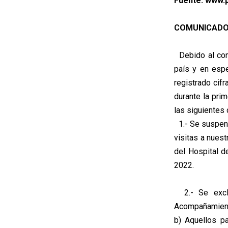
Fuente: www.p
COMUNICADO
Debido al con
país y en espe
registrado cifr
durante la pri
las siguientes 
1.- Se suspend
visitas a nuest
del Hospital d
2022.
2.- Se excluy
Acompañamiento
b) Aquellos p