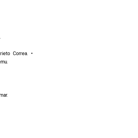
.
ieto Correa. •
emu.
mar.