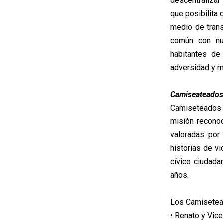
descentralizar
que posibilita 
medio de trans
común con nue
habitantes de
adversidad y m
Camiseateados 
Camiseteados 
misión reconoc
valoradas por
historias de v
cívico ciudada
años.
Los Camisetead
• Renato y Vic