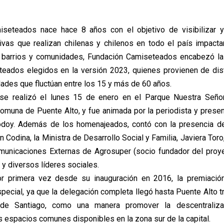
iseteados nace hace 8 años con el objetivo de visibilizar y
ivas que realizan chilenas y chilenos en todo el país impac
s barrios y comunidades, Fundación Camiseteados encabezó la
eados elegidos en la versión 2023, quienes provienen de dis
dades que fluctúan entre los 15 y más de 60 años.
se realizó el lunes 15 de enero en el Parque Nuestra Señor
comuna de Puente Alto, y fue animada por la periodista y prese
odoy. Además de los homenajeados, contó con la presencia del
Codina, la Ministra de Desarrollo Social y Familia, Javiera Tor
unicaciones Externas de Agrosuper (socio fundador del proye
 y diversos líderes sociales.
or primera vez desde su inauguración en 2016, la premiació
ecial, ya que la delegación completa llegó hasta Puente Alto 
de Santiago, como una manera promover la descentraliza
s espacios comunes disponibles en la zona sur de la capital.