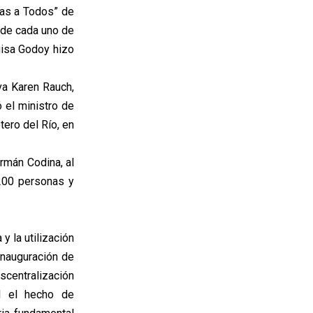
ías a Todos” de
 de cada uno de
uisa Godoy hizo
va Karen Rauch,
 el ministro de
tero del Río, en
rmán Codina, al
200 personas y
y la utilización
inauguración de
scentralización
l el hecho de