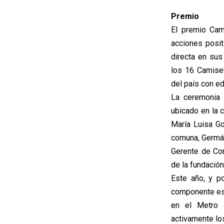
Premio
El premio Cam
acciones posit
directa en su
los 16 Camiset
del país con e
La ceremonia 
ubicado en la 
María Luisa G
comuna, Germán 
Gerente de Com
de la fundación
Este año, y p
componente esp
en el Metro 
activamente lo