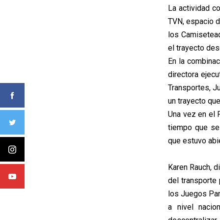
La actividad c
TVN, espacio d
los Camisetead
el trayecto de
En la combinac
directora ejec
Transportes, Ju
un trayecto qu
Una vez en el 
tiempo que se
que estuvo abie
Karen Rauch, di
del transporte
los Juegos Pan
a nivel naci