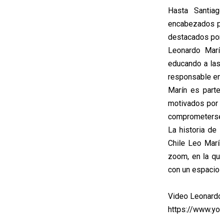
Hasta Santia
encabezados po
destacados por 
Leonardo Marí
educando a las
responsable en
Marín es part
motivados por 
comprometerse 
La historia de
Chile Leo Marí
zoom, en la qu
con un espacio 
Video Leonard
https://www.y