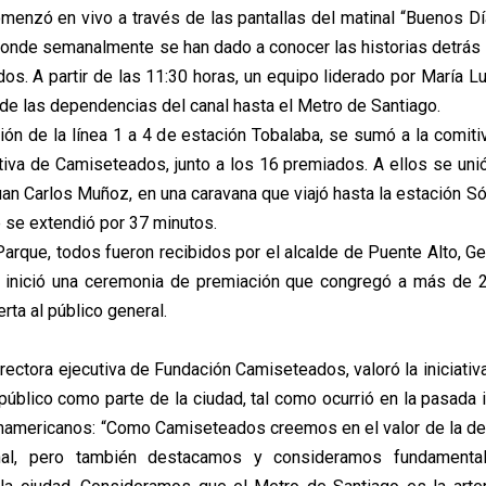
omenzó en vivo a través de las pantallas del matinal “Buenos D
onde semanalmente se han dado a conocer las historias detrás
os. A partir de las 11:30 horas, un equipo liderado por María L
sde las dependencias del canal hasta el Metro de Santiago.
ión de la línea 1 a 4 de estación Tobalaba, se sumó a la comiti
utiva de Camiseteados, junto a los 16 premiados. A ellos se unió
an Carlos Muñoz, en una caravana que viajó hasta la estación Só
e se extendió por 37 minutos.
Parque, todos fueron recibidos por el alcalde de Puente Alto, Ge
 inició una ceremonia de premiación que congregó a más de 
rta al público general.
rectora ejecutiva de Fundación Camiseteados, valoró la iniciativa 
 público como parte de la ciudad, tal como ocurrió en la pasada 
americanos: “Como Camiseteados creemos en el valor de la de
onal, pero también destacamos y consideramos fundamenta