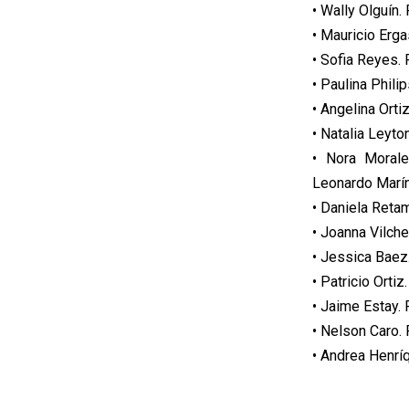
• Wally Olguín.
• Mauricio Erga
• Sofia Reyes. 
• Paulina Phili
• Angelina Orti
• Natalia Leyt
• Nora Morale
Leonardo Marín
• Daniela Reta
• Joanna Vilch
• Jessica Baez
• Patricio Orti
• Jaime Estay.
• Nelson Caro. 
• Andrea Henrí