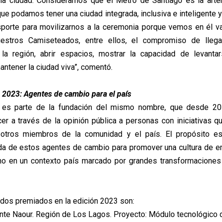
 la ciudad. Consideramos que el Metro de Santiago es la arte
que podamos tener una ciudad integrada, inclusiva e inteligente
porte para movilizarnos a la ceremonia porque vemos en él v
stros Camiseteados, entre ellos, el compromiso de lleg
 la región, abrir espacios, mostrar la capacidad de levantar
antener la ciudad viva”, comentó.
2023: Agentes de cambio para el país
es parte de la fundación del mismo nombre, que desde 2
er a través de la opinión pública a personas con iniciativas 
 otros miembros de la comunidad y el país. El propósito es v
ida de estos agentes de cambio para promover una cultura de
no en un contexto país marcado por grandes transformaciones
os premiados en la edición 2023 son:
ente Naour. Región de Los Lagos. Proyecto: Módulo tecnológico d