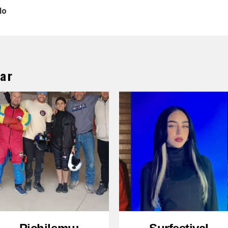
lo
ar