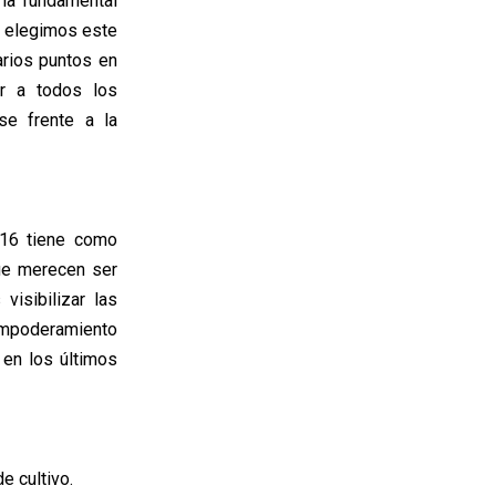
ria fundamental
 y elegimos este
arios puntos en
ar a todos los
se frente a la
016 tiene como
que merecen ser
isibilizar las
 empoderamiento
 en los últimos
e cultivo.