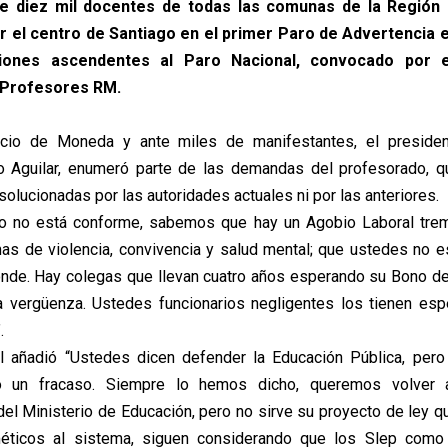
de diez mil docentes de todas las comunas de la Región 
 el centro de Santiago en el primer Paro de Advertencia 
ciones ascendentes al Paro Nacional, convocado por 
 Profesores RM.
acio de Moneda y ante miles de manifestantes, el preside
io Aguilar, enumeró parte de las demandas del profesorado, q
olucionadas por las autoridades actuales ni por las anteriores.
do no está conforme, sabemos que hay un Agobio Laboral tre
as de violencia, convivencia y salud mental; que ustedes no 
de. Hay colegas que llevan cuatro años esperando su Bono de
a vergüenza. Ustedes funcionarios negligentes los tienen es
.
al añadió “Ustedes dicen defender la Educación Pública, per
 un fracaso. Siempre lo hemos dicho, queremos volver a
el Ministerio de Educación, pero no sirve su proyecto de ley q
ticos al sistema, siguen considerando que los Slep como