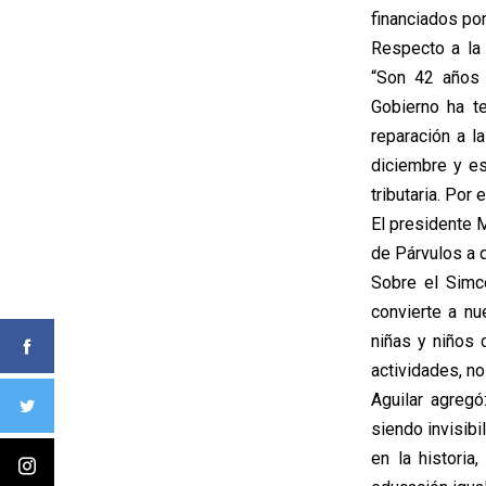
financiados por
Respecto a la 
“Son 42 años 
Gobierno ha t
reparación a l
diciembre y es
tributaria. Po
El presidente M
de Párvulos a 
Sobre el Simce
convierte a n
niñas y niños 
actividades, n
Aguilar agreg
siendo invisib
en la historia