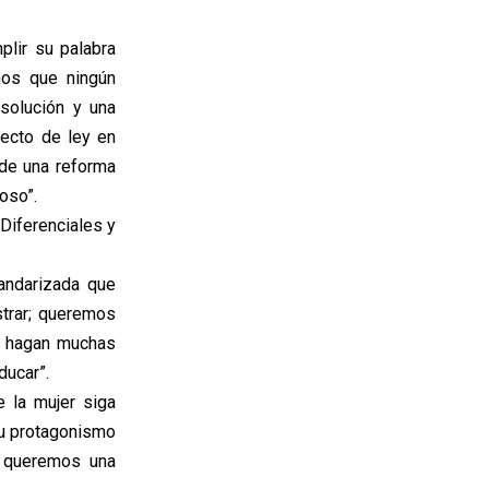
plir su palabra
ños que ningún
solución y una
yecto de ley en
 de una reforma
oso”.
 Diferenciales y
tandarizada que
trar; queremos
ue hagan muchas
ducar”.
 la mujer siga
su protagonismo
s, queremos una