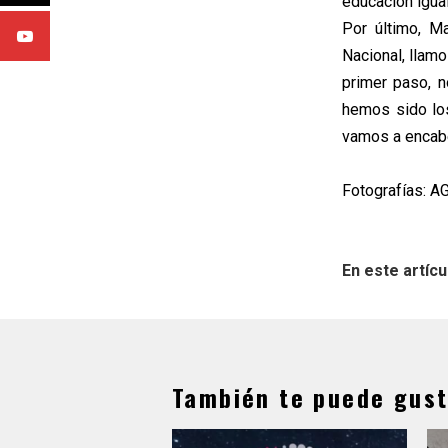
educación igual
Por último, M
Nacional, llam
primer paso, 
hemos sido lo
vamos a encabez
Fotografías: A
En este artícu
También te puede gust