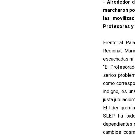
- Alrededor 
marcharon por
las moviliza
Profesoras y
Frente al Pal
Regional, Mar
escuchadas ni s
“El Profesora
serios problem
como correspon
indigno, es un
justa jubilación”
El líder gremi
SLEP ha sido
dependientes d
cambios cosmé