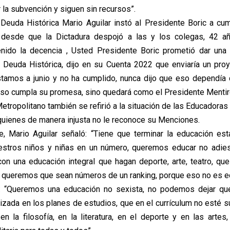
 la subvención y siguen sin recursos”.
Deuda Histórica Mario Aguilar instó al Presidente Boric a cum
desde que la Dictadura despojó a las y los colegas, 42 a
enido la decencia , Usted Presidente Boric prometió dar una 
a Deuda Histórica, dijo en su Cuenta 2022 que enviaría un pro
tamos a junio y no ha cumplido, nunca dijo que eso dependía
r eso cumpla su promesa, sino quedará como el Presidente Mentir
etropolitano también se refirió a la situación de las Educadoras
quienes de manera injusta no le reconoce su Menciones.
, Mario Aguilar señaló: “Tiene que terminar la educación es
uestros niños y niñas en un número, queremos educar no adies
con una educación integral que hagan deporte, arte, teatro, q
o queremos que sean números de un ranking, porque eso no es e
ó: “Queremos una educación no sexista, no podemos dejar que
ilizada en los planes de estudios, que en el currículum no esté 
, en la filosofía, en la literatura, en el deporte y en las arte