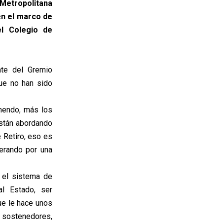
Metropolitana
en el marco de
el Colegio de
nte del Gremio
ue no han sido
mendo, más los
están abordando
 Retiro, eso es
perando por una
o el sistema de
l Estado, ser
ue le hace unos
 sostenedores,